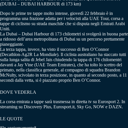
(DUBAI – DUBAI HARBOUR di 173 km)
Dopo le prime tre tappe molto intense, giovedì 22 febbraio è in
programma una frazione adatta per i velocisti alla UAE Tour, corsa a
tappe di ciclismo su strada maschile che si disputa negli Emirati Arabi
Uniti.
La Dubai – Dubai Harbour di 173 chilometri si svolgerà in buona parte
a ridosso dell’area metropolitana di Dubai su un percorso prettamente
pianeggiante.
La terza tappa, invece, ha visto il successo di Ben O’Connor
(Decathlon-Ag2R La Mondiale). Il ciclista australiano ha staccato tutti
sulla lunga salita di Jebel Jais chiudendo la tappa di 176 chilomentri
davanti a Jay Vine (UAE Team Emirates), che ha tolto lo scettro del
primato, nella classifica generale, al compagno di squadra Brandon
McNulty, scivolato in terza posizione, in quanto al secondo posto, a 11
secondi dalla vetta, si è piazzato proprio Ben O’Connor.
DOVE VEDERLA
La corsa emirata a tappe sarà trasmessa in diretta tv su Eurosport 2. In
streaming su Discovery Plus, Eurosport.it, Sky Go, NOW e DAZN.
LE QUOTE
*In aggiornamento*