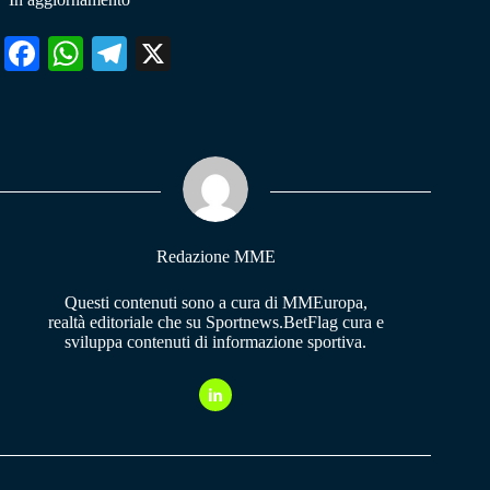
Fa
W
Te
X
ce
ha
le
bo
ts
gr
ok
A
a
pp
m
Redazione MME
Questi contenuti sono a cura di MMEuropa,
realtà editoriale che su Sportnews.BetFlag cura e
sviluppa contenuti di informazione sportiva.