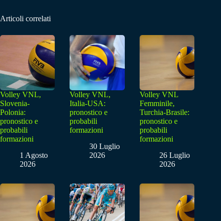
Articoli correlati
Volley VNL,
Volley VNL,
Volley VNL
Slovenia-
Italia-USA:
Femminile,
Polonia:
pronostico e
Turchia-Brasile:
pronostico e
probabili
pronostico e
probabili
formazioni
probabili
formazioni
formazioni
30 Luglio
1 Agosto
2026
26 Luglio
2026
2026