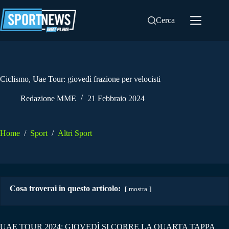
Salta
al
Cerca
contenuto
Ciclismo, Uae Tour: giovedì frazione per velocisti
Redazione MME
21 Febbraio 2024
Home
/
Sport
/
Altri Sport
Cosa troverai in questo articolo:
mostra
UAE TOUR 2024: GIOVEDÌ SI CORRE LA QUARTA TAPPA