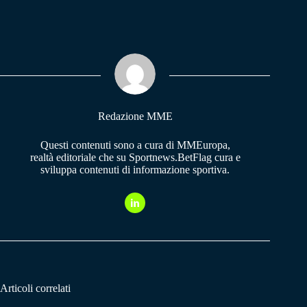
ce
ha
le
bo
ts
gr
ok
A
a
pp
m
Redazione MME
Questi contenuti sono a cura di MMEuropa,
realtà editoriale che su Sportnews.BetFlag cura e
sviluppa contenuti di informazione sportiva.
Articoli correlati