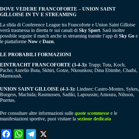
DOVE VEDERE FRANCOFORTE – UNION SAINT
GILLOISE IN TV E STREAMING
La sfida di Conference League tra Francoforte e Union Saint Gilloise
verrà trasmessa in diretta tv sui canali di
Sky Sport
. Sarà inoltre
possibile seguire il match anche in streaming tramite l’app di
Sky Go
e
le piattaforme
Now
e
Dazn
.
LE PROBABILI FORMAZIONI
EINTRACHT FRANCOFORTE (3-4-3):
Trapp; Tuta, Koch,
Pacho; Aurelio Buta, Skhiri, Gotze, Nkounkou; Dina Ebimbe, Chaibi,
Marmoush.
UNION SAINT GILLOISE (4-3-3):
Lindner; Castro-Montes, Sykes,
Burgess, Machida; Rasmussen, Sadiki, Lapoussin; Amoura, Nilsson,
Puertas.
Per consultare altre informazioni sulle
quote scommesse
e le
manifestazioni sportive, puoi visitare la
sezione dedicata
Fa
W
Te
X