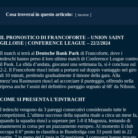
Cosa troverai in questo articolo:
mostra
IL PRONOSTICO DI FRANCOFORTE – UNION SAINT
GILLOISE | CONFERENCE LEAGUE – 22/2/2024
Il match si terrà al
Deutsche Bank Park
di Francoforte, dove i
tedeschi hanno perso il loro ultimo match di Conference League contro
il Paok. La sfida d’andata, giocatasi una settimana fa, si è conclusa sul
2-2. Il Francoforte riuscì infatti a portarsi sul doppio vantaggio nel giro
di 10 minuti, perdendo gradualmente il timone della gara. Alla
mezz’ora Rasmussen riuscì ad accorciare il punteggio, offrendo nella
ripresa anche l’assist del definitivo pareggio segnato al 68′ da Nilsson.
COME SI PRESENTA L’EINTRACHT
I tedeschi vengono da 3 pareggi consecutivi considerando tutte le
competizioni. L’ultimo successo della squadra risale a circa un mese fa,
quando la squadra riuscì a superare per 1-0 il Magonza, tentando di
mantenersi in corsa per un piazzamento europeo. Al momento il club
occupa il 6° posto in classifica in Bundesliga con 33 punti fatti in 22
partite, 7 in meno del Lipsia in 5ª posizione. I compagni hanno trovato