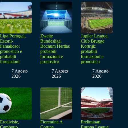
Liga Portugal,
Zweite
Jupiler League,
Estoril-
Bundesliga,
Club Brugge
Famalicao:
Bochum Hertha:
Kortrijk:
pronostico e
probabili
probabili
probabili
formazioni e
formazioni e
formazioni
pronostico
pronostico
7 Agosto
7 Agosto
7 Agosto
2026
2026
2026
Eredivisie,
Fiorentina A
Preliminari
Cambuur-
Coruna,
Europa League,