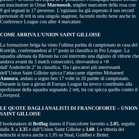
un trascinatore in Omar
Marmoush
, miglior marcatore della rosa con
9 gol segnati in 17 presenze. L’egiziano ha già superato il suo record
personale di reti in una singola stagione, facendo molto bene anche in
Conference League con altre 4 marcature.
COME ARRIVA L’UNION SAINT GILLOISE
La formazione belga ha vinto l’ultima partita di campionato in casa del
Kortrijk, confermandosi al 1° posto in classifica in Pro League. La
squadra allenata da Blessin ha così interrotto una digiuno di vittorie che
andava avanti da 3 match consecutivi, ritrovandosi a +8
dall’Anderlecht 2° in classifica. Tra i giocatori più interessanti
dell’Union Saint Gilloise spicca l’attaccante algerino Mohamed
Amoura
, andato a segno ben 17 volte in 20 partite di campionato.
Durante la fase a gironi di Europa League ha invece contribuito alla
spedizione della squadra segnando 2 reti, tra cui spicca quello contro il
Liverpool.
LE QUOTE DAGLI ANALISTI DI FRANCOFORTE – UNION
SAINT GILLOISE
I bookmakers di
Betflag
danno il Francoforte favorito a
2.05
, seguito
dalla X a
3.35
e dall’Union Saint Gilloise a
3.60
. La vittoria dei
tedeschi si trova anche a 1.95 su Sisal, Goldbet e Better.