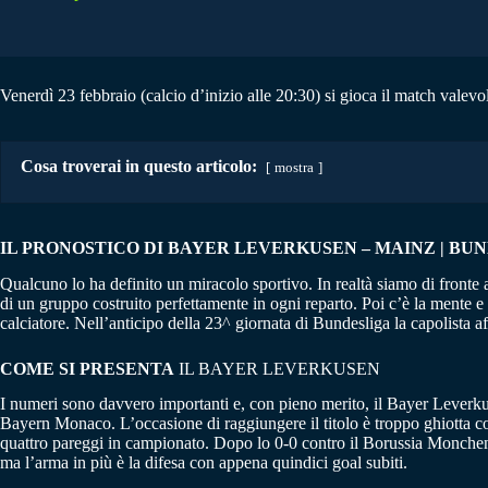
Venerdì 23 febbraio (calcio d’inizio alle 20:30) si gioca il match valev
Cosa troverai in questo articolo:
mostra
IL PRONOSTICO DI BAYER LEVERKUSEN – MAINZ | BUNDE
Qualcuno lo ha definito un miracolo sportivo. In realtà siamo di fronte 
di un gruppo costruito perfettamente in ogni reparto. Poi c’è la mente e
calciatore. Nell’anticipo della 23^ giornata di Bundesliga la capolista a
COME SI PRESENTA
IL BAYER LEVERKUSEN
I numeri sono davvero importanti e, con pieno merito, il Bayer Leverkuse
Bayern Monaco. L’occasione di raggiungere il titolo è troppo ghiotta co
quattro pareggi in campionato. Dopo lo 0-0 contro il Borussia Monchengl
ma l’arma in più è la difesa con appena quindici goal subiti.