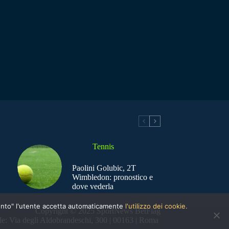
Tennis
Paolini Golubic, 2T
Wimbledon: pronostico e
dove vederla
nsento" l'utente accetta automaticamente
l'utilizzo dei cookie.
Copyright © 2025 SportNews BetFlag
e: Via degli Aldobrandeschi, 300 | 00163 | Roma