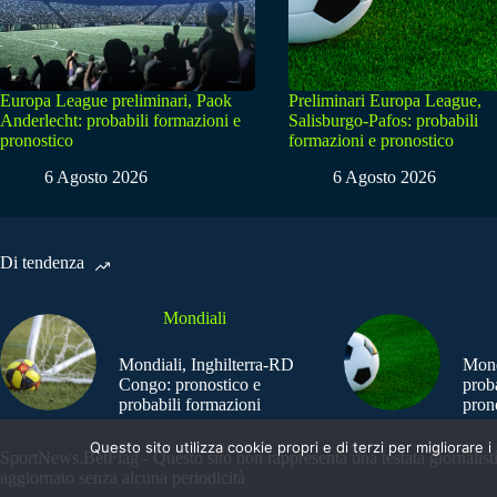
Europa League preliminari, Paok
Preliminari Europa League,
Anderlecht: probabili formazioni e
Salisburgo-Pafos: probabili
pronostico
formazioni e pronostico
6 Agosto 2026
6 Agosto 2026
Di tendenza
Mondiali
Mondiali, Inghilterra-RD
Mond
Congo: pronostico e
prob
probabili formazioni
pron
Questo sito utilizza cookie propri e di terzi per migliorar
SportNews.BetFlag - Questo sito non rappresenta una testata giornalist
aggiornato senza alcuna periodicità