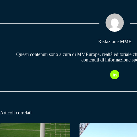
bo
ts
gr
ok
A
a
pp
m
Redazione MME
Questi contenuti sono a cura di MMEuropa, realtà editoriale c
contenuti di informazione spo
Articoli correlati