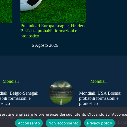
Preliminari Europa League, Hradec-
Besiktas: probabili formazioni e
pronostico
6 Agosto 2026
Mondiali
Mondiali
iali, Belgio-Senegal:
Mondiali, USA Bosnia:
abili formazioni e
probabili formazioni e
ostico
pronostico
e i servizi e analizzare le preferenze dei suoi utenti. Cliccando su "Acco
ica in quanto viene
Sede Legal
Acconsento
Non acconsento
Privacy policy