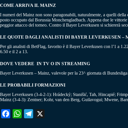
COME ARRIVA IL MAINZ
I numeri del Mainz non sono paragonabili, naturalmente, a quelli della c
posto occupato dal Borussia Monchengladbach. Appena due le vittorie o
peggior attacco del torneo. Contro il Bayer Leverkusen si schiererà secon
LE QUOTE DAGLI ANALISTI DI BAYER LEVERKUSEN – 
Per gli analisti di BetFlag, favorito è il Bayer Leverkusen con l’1 a 1.2
6.50 e il 2 a 13.
DOVE VEDERE IN TV O IN STREAMING
Bayer Leverkusen – Mainz, valevole per la 23^ giornata di Bundesliga i
LE PROBABILI FORMAZIONI
Bayer Leverkusen (3-4-2-1): Hrádecký; Stanišić, Tah, Hincapié; Frimp
Mainz (3-4-3): Zentner; Kohr, van den Berg, Guilavogui; Mwene, Barr
Fa
W
Te
X
ce
ha
le