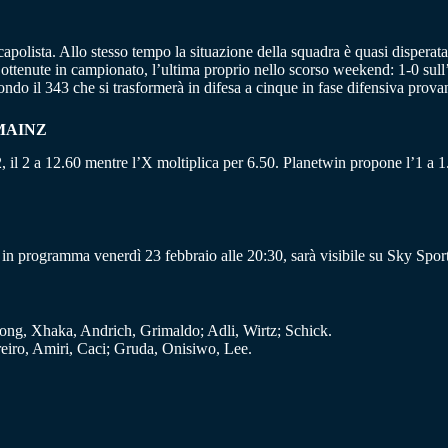
apolista. Allo stesso tempo la situazione della squadra è quasi disperata
ttenute in campionato, l’ultima proprio nello scorso weekend: 1-0 sull
do il 343 che si trasformerà in difesa a cinque in fase difensiva provand
MAINZ
2, il 2 a 12.60 mentre l’X moltiplica per 6.50. Planetwin propone l’1 a 1.
n programma venerdì 23 febbraio alle 20:30, sarà visibile su Sky Sport
ong, Xhaka, Andrich, Grimaldo; Adli, Wirtz; Schick.
eiro, Amiri, Caci; Gruda, Onisiwo, Lee.