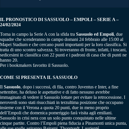
IL PRONOSTICO DI SASSUOLO – EMPOLI – SERIE A –
24/02/2024
Torna in campo la Serie A con la sfida tra
Sassuolo ed Empoli
, due
squadre che scenderanno in campo domani 24 febbraio alle 15:00 al
Mapei Stadium e che cercano punti importanti per la loro classifica. Si
tratta di uno scontro salvezza. Si troveranno di fronte, infatti, i toscani,
sedicesimi in classifica con 22 punti e i padroni di casa che di punti ne
hanno 20.
Per i bookmakers favorito il Sassuolo.
COME SI PRESENTA IL SASSUOLO
Il
Sassuolo
, dopo i successi, di fila, contro Juventus e Inter, a fine
settembre, ha deluso le aspettative e di fatto nessuno avrebbe
immaginato di vedere il Sassuolo lottare per evitare la retrocessione. I
neroverdi sono stati risucchiati in terzultima posizione che occupano
insieme con il Verona a quota 20 punti, due in meno proprio
dell’Empoli che domenica pomeriggio farà visita agli emiliani.
Sassuolo in crisi nera con un solo punto conquistato nelle ultime
cinque partite. Contro l’Empoli piena fiducia a Pinamonti unica punta,
alle sue spalle agiranno Bajrami, Thorstvedt, Laurienté.