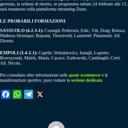
giornata, la settima di ritorno, in programma sabato 24 febbraio alle 15,
sarà trasmesso sulla piattaforma streaming Dazn.
LE PROBABILI FORMAZIONI
SASSUOLO (4-2-3-1):
Consigli; Pedersen, Erlic, Viti, Doig; Boloca,
Matheus Henrique; Bajrami, Thorstvedt, Laurienté; Pinamonti. All.
Dionisi.
EMPOLI (3-4-2-1):
Caprile; Walukiewicz, Ismajli, Luperto;
Bereszynski, Maleh, Marin, Cacace; Żurkowski, Cambiaghi; Cerri.
All. Nicola.
Per consultare altre informazioni sulle
quote scommesse
e le
manifestazioni sportive, puoi visitare la
sezione dedicata
Fa
W
Te
X
ce
ha
le
bo
ts
gr
ok
A
a