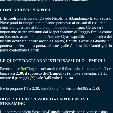
COME ARRIVA L’EMPOLI
L’
Empoli
con la cura di Davide Nicola ha abbandonato la zona rossa.
Nove punti in cinque partite hanno permesso ai toscani di risalire la
china e di guardare al futuro con moderato ottimismo. Certo, sarà
importante uscire imbattuti dal Mapei Stadium di Reggio Emilia contro
un Sassuolo assetato di punti. Assente Gyasi squalificato, il tecnico dei
toscani dovrà rinunciare anche a Caputo, Ebuehi, Grassi e Guarino. Si
punterà su Cerri unica punta, alle sue spalle Żurkowski, Cambiaghi. In
porta confermato Caprile.
LE QUOTE DAGLI ANALISTI DI SASSUOLO – EMPOLI
Favorito per
BetFlag
e i suoi analisti è il
Sassuolo
, la cui vittoria (1) è
bancata a
2,30
, il successo dell’
Empoli
(2) si trova a lavagna a
3,35
,
mentre il pareggio (X) vale
3,45
volte la posta.
Bwin propone l’1 a 2,30, Bet365 a 2,40, Snai e Bet365 a 2,50.
DOVE VEDERE SASSUOLO – EMPOLI IN TV E
STREAMING
L’incontro di calcio
Sassuolo-Empoli
, valevole per la ventiseiesima