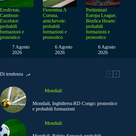
Eredivisie,
Fiorentina A
Preliminari
Cambuur-
Coruna,
Europa League,
Excelsior:
amichevole:
Benfica Hearts:
probabili
probabili
probabili
formazioni e
formazioni e
formazioni e
pronostico
pronostico
pronostico
7 Agosto
6 Agosto
6 Agosto
2026
2026
2026
Di tendenza
Mondiali
Mondiali, Inghilterra-RD Congo: pronostico
e probabili formazioni
Mondiali
Mondiali, Belgio-Senegal: probabili