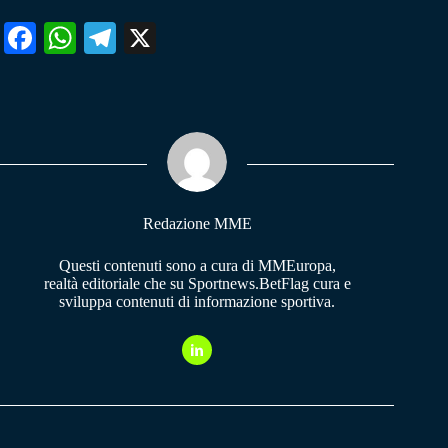
Fa
W
Te
X
ce
ha
le
bo
ts
gr
ok
A
a
pp
m
Redazione MME
Questi contenuti sono a cura di MMEuropa,
realtà editoriale che su Sportnews.BetFlag cura e
sviluppa contenuti di informazione sportiva.