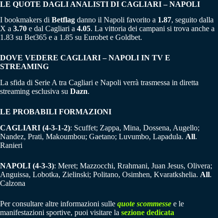
LE QUOTE DAGLI ANALISTI DI CAGLIARI – NAPOLI
I bookmakers di
Betflag
danno il Napoli favorito a
1.87
, seguito dalla
X a
3.70
e dal Cagliari a
4.05
. La vittoria dei campani si trova anche a
1.83 su Bet365 e a 1.85 su Eurobet e Goldbet.
DOVE VEDERE CAGLIARI – NAPOLI IN TV E
STREAMING
La sfida di Serie A tra Cagliari e Napoli verrà trasmessa in diretta
streaming esclusiva su
Dazn
.
LE PROBABILI FORMAZIONI
CAGLIARI (4-3-1-2)
: Scuffet; Zappa, Mina, Dossena, Augello;
Nandez, Prati, Makoumbou; Gaetano; Luvumbo, Lapadula.
All
.
Ranieri
NAPOLI (4-3-3)
: Meret; Mazzocchi, Rrahmani, Juan Jesus, Olivera;
Anguissa, Lobotka, Zielinski; Politano, Osimhen, Kvaratkshelia.
All
.
Calzona
Per consultare altre informazioni sulle
quote scommesse
e le
manifestazioni sportive, puoi visitare la
sezione dedicata