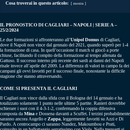
Cosa troverai in questo articolo:
mostra
IL PRONOSTICO DI CAGLIARI – NAPOLI | SERIE A –
25/2/2024
Le due formazioni si affronteranno all’
Unipol Domus
di Cagliari,
dove il Napoli non vince dal gennaio del 2021, quando superò per 1-4
la formazione di casa. In quell’occasione il match si giocò a porte
chiuse, facilitando il compito della formazione al tempo allenata da
Gattuso. Il successo interno più recente dei sardi ai danni del Napoli
risale invece all’aprile del 2009. La differenza di valori in campo fa dei
campani gli ovvi favoriti per il successo finale, nonostante la difficile
stagione che stanno attraversando.
COME SI PRESENTA IL CAGLIARI
Il Cagliari non vince dalla sfida con il Bologna del 14 gennaio e ha
totalizzato solamente 1 punto nelle ultime 5 partite. Ranieri dovrebbe
schierare i suoi con il 4-3-1-2, confermando la coppia difensiva
composta da
Mina
e Dossena davanti a Scuffet. I terzini probabilmente
saranno ancora Augello e
Zappa
, leggermente favoriti su Azzi e Di
Pardo. A centrocampo ci saranno Nandez, Makoumbou e Prati,
coinvolto in un ballottaggio serratissimo con Viola. Nella trequarti si