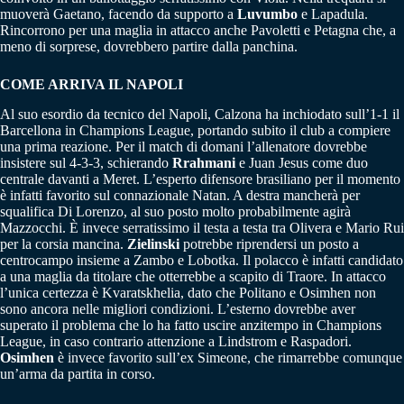
muoverà Gaetano, facendo da supporto a
Luvumbo
e Lapadula.
Rincorrono per una maglia in attacco anche Pavoletti e Petagna che, a
meno di sorprese, dovrebbero partire dalla panchina.
COME ARRIVA IL NAPOLI
Al suo esordio da tecnico del Napoli, Calzona ha inchiodato sull’1-1 il
Barcellona in Champions League, portando subito il club a compiere
una prima reazione. Per il match di domani l’allenatore dovrebbe
insistere sul 4-3-3, schierando
Rrahmani
e Juan Jesus come duo
centrale davanti a Meret. L’esperto difensore brasiliano per il momento
è infatti favorito sul connazionale Natan. A destra mancherà per
squalifica Di Lorenzo, al suo posto molto probabilmente agirà
Mazzocchi. È invece serratissimo il testa a testa tra Olivera e Mario Rui
per la corsia mancina.
Zielinski
potrebbe riprendersi un posto a
centrocampo insieme a Zambo e Lobotka. Il polacco è infatti candidato
a una maglia da titolare che otterrebbe a scapito di Traore. In attacco
l’unica certezza è Kvaratskhelia, dato che Politano e Osimhen non
sono ancora nelle migliori condizioni. L’esterno dovrebbe aver
superato il problema che lo ha fatto uscire anzitempo in Champions
League, in caso contrario attenzione a Lindstrom e Raspadori.
Osimhen
è invece favorito sull’ex Simeone, che rimarrebbe comunque
un’arma da partita in corso.