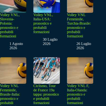
Volley VNL,
Volley VNL,
Volley VNL
Slovenia-
Italia-USA:
Femminile,
Polonia:
pronostico e
Turchia-Brasile:
pronostico e
probabili
pronostico e
probabili
formazioni
probabili
formazioni
formazioni
30 Luglio
1 Agosto
2026
26 Luglio
2026
2026
Volley VNL
Ciclismo, Tour
Volley VNL F,
Femminile,
de France 19a
Italia-Olanda:
Brasile-Italia:
tappa: pronostico
pronostico e
pronostico e
e probabili
probabili
probabili
formazioni
formazioni