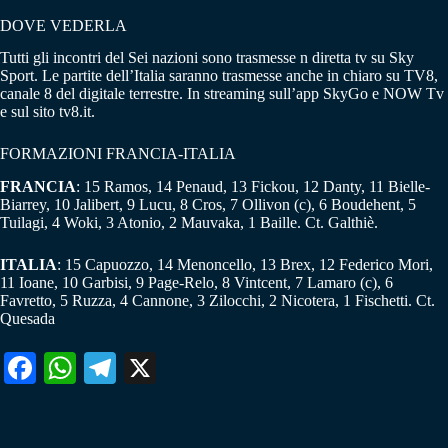
DOVE VEDERLA
Tutti gli incontri del Sei nazioni sono trasmesse n diretta tv su Sky
Sport. Le partite dell’Italia saranno trasmesse anche in chiaro su TV8,
canale 8 del digitale terrestre. In streaming sull’app SkyGo e NOW Tv
e sul sito tv8.it.
FORMAZIONI FRANCIA-ITALIA
FRANCIA
: 15 Ramos, 14 Penaud, 13 Fickou, 12 Danty, 11 Bielle-
Biarrey, 10 Jalibert, 9 Lucu, 8 Cros, 7 Ollivon (c), 6 Boudehent, 5
Tuilagi, 4 Woki, 3 Atonio, 2 Mauvaka, 1 Baille. Ct. Galthiè.
ITALIA
: 15 Capuozzo, 14 Menoncello, 13 Brex, 12 Federico Mori,
11 Ioane, 10 Garbisi, 9 Page-Relo, 8 Vintcent, 7 Lamaro (c), 6
Favretto, 5 Ruzza, 4 Cannone, 3 Zilocchi, 2 Nicotera, 1 Fischetti. Ct.
Quesada
Fa
W
Te
X
ce
ha
le
bo
ts
gr