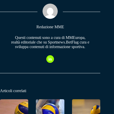
ok
A
a
pp
m
Redazione MME
Questi contenuti sono a cura di MMEuropa,
realtà editoriale che su Sportnews.BetFlag cura e
sviluppa contenuti di informazione sportiva.
Articoli correlati