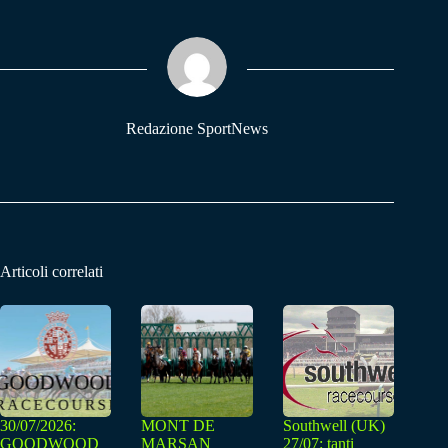
bo
ts
gr
ok
A
a
pp
m
Redazione SportNews
Articoli correlati
30/07/2026:
MONT DE
Southwell (UK)
GOODWOOD
MARSAN
27/07: tanti