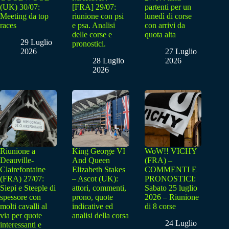
(UK) 30/07:
[FRA] 29/07:
partenti per un
Meeting da top
riunione con psi
lunedì di corse
races
e psa. Analisi
con arrivi da
delle corse e
quota alta
29 Luglio
pronostici.
2026
27 Luglio
28 Luglio
2026
2026
Riunione a
King George VI
WoW!! VICHY
Deauville-
And Queen
(FRA) –
Clairefontaine
Elizabeth Stakes
COMMENTI E
(FRA) 27/07:
– Ascot (UK):
PRONOSTICI:
Siepi e Steeple di
attori, commenti,
Sabato 25 luglio
spessore con
prono, quote
2026 – Riunione
molti cavalli al
indicative ed
di 8 corse
via per quote
analisi della corsa
24 Luglio
interessanti e