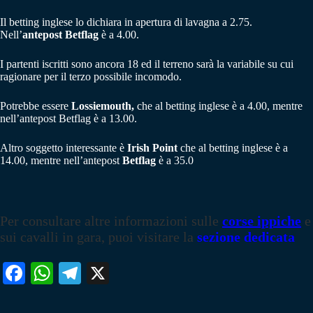
Il betting inglese lo dichiara in apertura di lavagna a 2.75.
Nell’
antepost Betflag
è a 4.00.
I partenti iscritti sono ancora 18 ed il terreno sarà la variabile su cui
ragionare per il terzo possibile incomodo.
Potrebbe essere
Lossiemouth,
che al betting inglese è a 4.00, mentre
nell’antepost Betflag è a 13.00.
Altro soggetto interessante è
Irish Point
che al betting inglese è a
14.00, mentre nell’antepost
Betflag
è a 35.0
Per consultare altre informazioni sulle
corse ippiche
e
sui cavalli in gara, puoi visitare la
sezione dedicata
Fa
W
Te
X
ce
ha
le