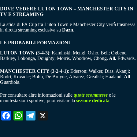
DOVE VEDERE LUTON TOWN – MANCHESTER CITY IN
TV E STREAMING
La sfida di FA Cup tra Luton Town e Manchester City verrà trasmessa
in diretta streaming esclusiva su
Dazn
.
LE PROBABILI FORMAZIONI
LUTON TOWN (3-4-3)
: Kaminski; Mengi, Osho, Bell; Ogbene,
Barkley, Lokonga, Doughty; Morris, Woodrow, Chong.
All.
Edwards.
MANCHESTER CITY (3-2-4-1)
: Ederson; Walker, Dias, Akanji;
Rodri, Kovacic; Bobb, De Bruyne, Alvarez, Grealish; Haaland.
All
.
Guardiola.
Per consultare altre informazioni sulle
quote scommesse
e le
manifestazioni sportive, puoi visitare la
sezione dedicata
Fa
W
Te
X
ce
ha
le
bo
ts
gr