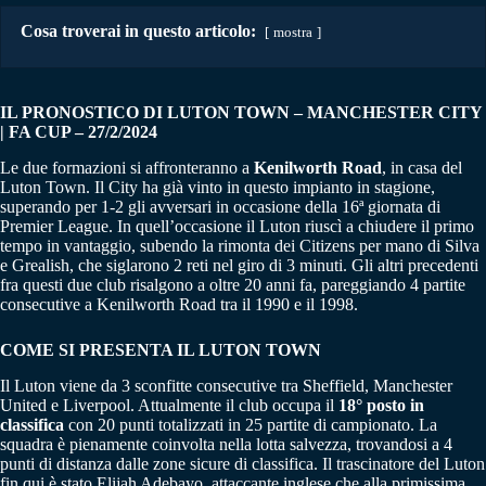
Cosa troverai in questo articolo:
mostra
IL PRONOSTICO DI LUTON TOWN – MANCHESTER CITY
| FA CUP – 27/2/2024
Le due formazioni si affronteranno a
Kenilworth Road
, in casa del
Luton Town. Il City ha già vinto in questo impianto in stagione,
superando per 1-2 gli avversari in occasione della 16ª giornata di
Premier League. In quell’occasione il Luton riuscì a chiudere il primo
tempo in vantaggio, subendo la rimonta dei Citizens per mano di Silva
e Grealish, che siglarono 2 reti nel giro di 3 minuti. Gli altri precedenti
fra questi due club risalgono a oltre 20 anni fa, pareggiando 4 partite
consecutive a Kenilworth Road tra il 1990 e il 1998.
COME SI PRESENTA IL LUTON TOWN
Il Luton viene da 3 sconfitte consecutive tra Sheffield, Manchester
United e Liverpool. Attualmente il club occupa il
18° posto in
classifica
con 20 punti totalizzati in 25 partite di campionato. La
squadra è pienamente coinvolta nella lotta salvezza, trovandosi a 4
punti di distanza dalle zone sicure di classifica. Il trascinatore del Luton
fin qui è stato Elijah Adebayo, attaccante inglese che alla primissima