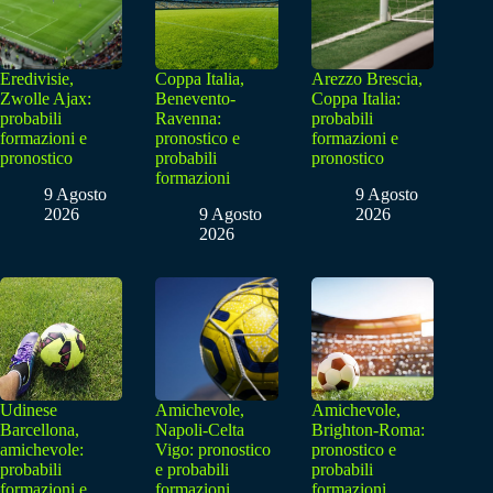
Eredivisie,
Coppa Italia,
Arezzo Brescia,
Zwolle Ajax:
Benevento-
Coppa Italia:
probabili
Ravenna:
probabili
formazioni e
pronostico e
formazioni e
pronostico
probabili
pronostico
formazioni
9 Agosto
9 Agosto
2026
9 Agosto
2026
2026
Udinese
Amichevole,
Amichevole,
Barcellona,
Napoli-Celta
Brighton-Roma:
amichevole:
Vigo: pronostico
pronostico e
probabili
e probabili
probabili
formazioni e
formazioni
formazioni