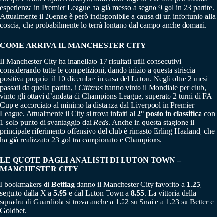
esperienza in Premier League ha già messo a segno 9 gol in 23 partite.
Attualmente il 26enne è però indisponibile a causa di un infortunio alla
coscia, che probabilmente lo terrà lontano dal campo anche domani.
COME ARRIVA IL MANCHESTER CITY
Il Manchester City ha inanellato 17 risultati utili consecutivi
considerando tutte le competizioni, dando inizio a questa striscia
positiva proprio il 10 dicembre in casa del Luton. Negli oltre 2 mesi
passati da quella partita, i
Citizens
hanno vinto il Mondiale per club,
vinto gli ottavi d’andata di Champions League, superato 2 turni di FA
Cup e accorciato al minimo la distanza dal Liverpool in Premier
League. Attualmente il City si trova infatti al
2° posto in classifica
con
1 solo punto di svantaggio dai
Reds
. Anche in questa stagione il
principale riferimento offensivo del club è rimasto Erling Haaland, che
ha già realizzato 23 gol tra campionato e Champions.
LE QUOTE DAGLI ANALISTI DI LUTON TOWN –
MANCHESTER CITY
I bookmakers di
Betflag
danno il Manchester City favorito a
1.25
,
seguito dalla X a
5.95
e dal Luton Town a
8.55
. La vittoria della
squadra di Guardiola si trova anche a 1.22 su Snai e a 1.23 su Better e
Goldbet.