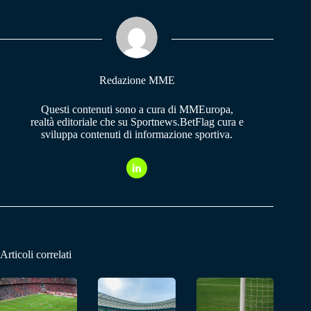
ok
A
a
pp
m
Redazione MME
Questi contenuti sono a cura di MMEuropa,
realtà editoriale che su Sportnews.BetFlag cura e
sviluppa contenuti di informazione sportiva.
Articoli correlati