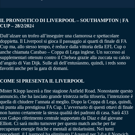
IL PRONOSTICO DI LIVERPOOL – SOUTHAMPTON | FA
CUP – 28/2/202
4
Dall’alzare un trofeo all’inseguire una clamorosa e spettacolare
doppietta. Il Liverpool si gioca il passaggio ai quarti di finale di FA
Cup ma, allo stesso tempo, è reduce dalla vittoria della EFL Cup o
anche chiamata Carabao – Coppa di Lega inglese. Un successo ai
supplementari ottenuto contro il Chelsea grazie alla zuccata su calcio
d’angolo di Van Dijk. Sulle ali dell’entusiasmo, quindi, i reds sono
favoriti anche per la gara di domani.
COME SI PRESENTA IL LIVERPOOL
Mister Klopp lascerà a fine stagione Anfield Road. Nonostante questo
annuncio, che ha lasciato grande tristezza nella tifoseria, l’intenzione è
quella di chiudere l’annata al meglio. Dopo la Coppa di Lega, quindi,
sii punta alla prestigiosa FA Cup. L’avversario di questi ottavi di finale
non hanno certamente la stessa qualità dei padroni di casa. Sarà 433
con Gakpo riferimento centrale supportato da Diaz e dal giovane
Elliott. Ci sarà molto turnover per questo match anche per far
recuperare energie fisiche e mentali ai titolarissimi. Nei turni
precedenti, il Liverpool ha elimiinato l’Arsenal per 2-0 e il Norwich