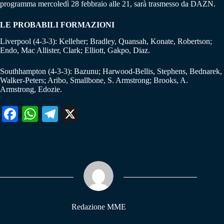
programma mercoledì 28 febbraio alle 21, sarà trasmesso da DAZN.
LE PROBABILI FORMAZIONI
Liverpool (4-3-3): Kelleher; Bradley, Quansah, Konate, Robertson;
Endo, Mac Allister, Clark; Elliott, Gakpo, Diaz.
Southhampton (4-3-3): Bazunu; Harwood-Bellis, Stephens, Bednarek,
Walker-Peters; Aribo, Smallbone, S. Armstrong; Brooks, A.
Armstrong, Edozie.
Fa
W
Te
X
ce
ha
le
bo
ts
gr
ok
A
a
pp
m
Redazione MME