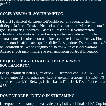
per 5-2.
COME ARRIVA IL SOUTHAMPTON
Diversi i calciatori da tenere sott’occhio per una squadra che non
disdegna la fase offensiva. Nella classifica marcatori, Mara è a quota 3
goal seguito dagli scozzesi Adams e Fraser a 2. Il Southampton
affronterà la trasferta schierandosi a specchio secondo un 433 che,
sicuramente, ripiegherà con una linea a cinque in fase difensiva. Fino
ad ora non ha affrontato squadre di livello superiore. Esordio con il 4-0
nei confronti del Walsall seguito dal netto 0-3 in casa del Watford.
Adesso si potranno misurare le reali ambizioni contro il Liverpool.
LE QUOTE DAGLI ANALISTI DI LIVERPOOL –
SOUTHAMPTON
Per gli analisti di BetFlag, favorito è il Liverpool con l’1 a 1.63, il 2 a
4.40 mentre l’X moltiplica per 4.20. Planetwin propone l’1 a 1.60, l’X
a 4.20 e il 2 a 4.55. Betway, infine, banca l’1 a 1.64, l’X a 4.25 e il 2 a
4.55.
DOVE VEDERE IN TV O IN STREAMING
Liverpool – Southampton, valevole per gli ottavi di finale di FA Cup in