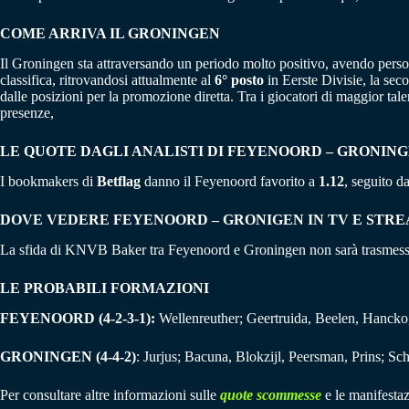
COME ARRIVA IL GRONINGEN
Il Groningen sta attraversando un periodo molto positivo, avendo perso 
classifica, ritrovandosi attualmente al
6° posto
in Eerste Divisie, la sec
dalle posizioni per la promozione diretta. Tra i giocatori di maggior tal
presenze,
LE QUOTE DAGLI ANALISTI DI FEYENOORD – GRONIN
I bookmakers di
Betflag
danno il Feyenoord favorito a
1.12
, seguito d
DOVE VEDERE FEYENOORD – GRONIGEN IN TV E STR
La sfida di KNVB Baker tra Feyenoord e Groningen non sarà trasmessa 
LE PROBABILI FORMAZIONI
FEYENOORD (4-2-3-1):
Wellenreuther; Geertruida, Beelen, Hanck
GRONINGEN (4-4-2)
: Jurjus; Bacuna, Blokzijl, Peersman, Prins; S
Per consultare altre informazioni sulle
quote scommesse
e le manifestaz