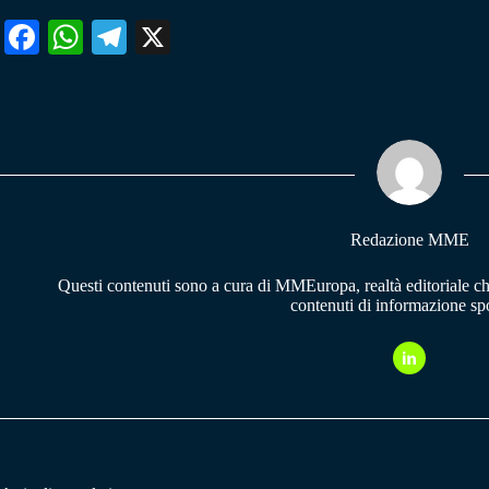
Fa
W
Te
X
ce
ha
le
bo
ts
gr
ok
A
a
pp
m
Redazione MME
Questi contenuti sono a cura di MMEuropa, realtà editoriale c
contenuti di informazione spo