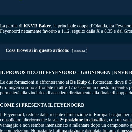
La partita di
KNVB Baker
, la principale coppa d’Olanda, tra Feyenoor
Feyenoord nettamente favorito a 1.12, seguito dalla X a 8.35 e dal Gro
Cosa troverai in questo articolo:
mostra
IL PRONOSTICO DI FEYENOORD – GRONINGEN | KNVB BAK
Le due formazioni si affronteranno al
De Kuip
di Rotterdam, dove il G
Groningen si sono affrontate in altre 17 occasioni in questo impianto, p
permetterà alla vincitrice di accedere direttamente alla finale di coppa 
COME SI PRESENTA IL FEYENOORD
Il Feyenoord, reduce dalla recente eliminazione in Europa League per ma
consolidare ulteriormente la sua
2ª posizione in classifica
, con un vanta
vantaggio e non sembra intenzionato a rallentare dopo un campionato gio
le competizioni. Nonostante l’ottima stagione disputata fin qui, il mes