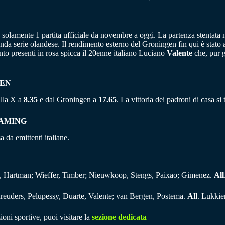
solamente 1 partita ufficiale da novembre a oggi. La partenza stentata n
onda serie olandese. Il rendimento esterno del Groningen fin qui è stato
ento presenti in rosa spicca il 20enne italiano Luciano
Valente
che, pur g
GEN
alla X a
8.35
e dal Groningen a
17.65
. La vittoria dei padroni di casa s
EAMING
da emittenti italiane.
o, Hartman; Wieffer, Timber; Nieuwkoop, Stengs, Paixao; Gimenez.
All
chreuders, Pelupessy, Duarte, Valente; van Bergen, Postema.
All
. Lukkie
ioni sportive, puoi visitare la
sezione dedicata