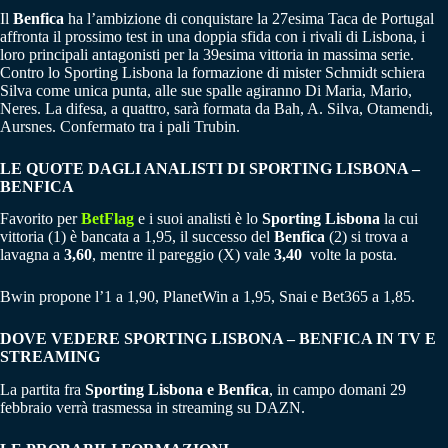
Il
Benfica
ha l’ambizione di conquistare la 27esima Taca de Portugal
affronta il prossimo test in una doppia sfida con i rivali di Lisbona, i
loro principali antagonisti per la 39esima vittoria in massima serie.
Contro lo Sporting Lisbona la formazione di mister Schmidt schiera
Silva come unica punta, alle sue spalle agiranno Di Maria, Mario,
Neres. La difesa, a quattro, sarà formata da Bah, A. Silva, Otamendi,
Aursnes. Confermato tra i pali Trubin.
LE QUOTE DAGLI ANALISTI DI SPORTING LISBONA –
BENFICA
Favorito per
BetFlag
e i suoi analisti è lo
Sporting Lisbona
la cui
vittoria (1) è bancata a 1,95, il successo del
Benfica
(2) si trova a
lavagna a
3,60
, mentre il pareggio (X) vale
3,40
volte la posta.
Bwin propone l’1 a 1,90, PlanetWin a 1,95, Snai e Bet365 a 1,85.
DOVE VEDERE SPORTING LISBONA – BENFICA IN TV E
STREAMING
La partita fra
Sporting Lisbona e Benfica
, in campo domani 29
febbraio verrà trasmessa in streaming su DAZN.