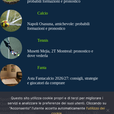
probabili formazioni e pronostico
Calcio
Napoli Osasuna, amichevole: probabili
formazioni e pronostico
Tennis
Musetti Mejia, 2T Montreal: pronostico e
dove vederla
Fanta
Asta Fantacalcio 2026/27: consigli, strategie
e giocatori da comprare
Questo sito utilizza cookie propri e di terzi per migliorare i
SportNews.BetFlag -
Copyright © 2025
servizi e analizzare le preferenze dei suoi utenti. Cliccando su
Questo sito non
SportNews BetFlag
"Acconsento" l'utente accetta automaticamente
l'utilizzo dei
rappresenta una testata
Sede Legale: Via degli
giornalistica in quanto
Aldobrandeschi, 300 |
cookie.