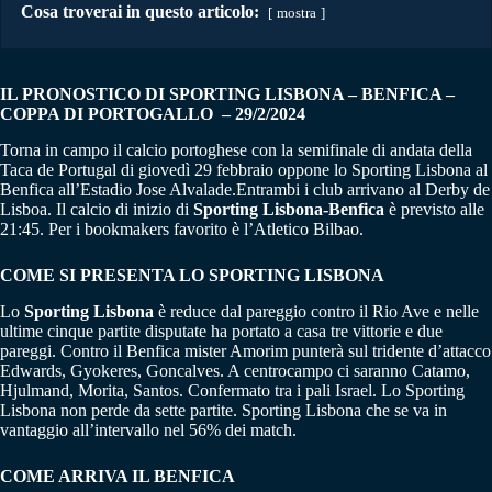
Cosa troverai in questo articolo:
mostra
IL PRONOSTICO DI SPORTING LISBONA – BENFICA –
COPPA DI PORTOGALLO – 29/2/2024
Torna in campo il calcio portoghese con la semifinale di andata della
Taca de Portugal di giovedì 29 febbraio oppone lo Sporting Lisbona al
Benfica all’Estadio Jose Alvalade.Entrambi i club arrivano al Derby de
Lisboa. Il calcio di inizio di
Sporting Lisbona-Benfica
è previsto alle
21:45. Per i bookmakers favorito è l’Atletico Bilbao.
COME SI PRESENTA LO SPORTING LISBONA
Lo
Sporting Lisbona
è reduce dal pareggio contro il Rio Ave e nelle
ultime cinque partite disputate ha portato a casa tre vittorie e due
pareggi. Contro il Benfica mister Amorim punterà sul tridente d’attacco
Edwards, Gyokeres, Goncalves. A centrocampo ci saranno Catamo,
Hjulmand, Morita, Santos. Confermato tra i pali Israel. Lo Sporting
Lisbona non perde da sette partite. Sporting Lisbona che se va in
vantaggio all’intervallo nel 56% dei match.
COME ARRIVA IL BENFICA