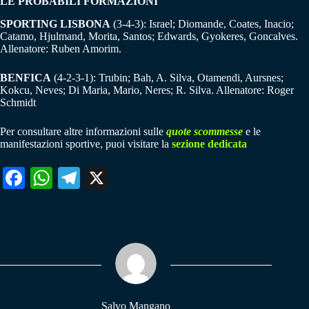
LE PROBABILI FORMAZIONI
SPORTING LISBONA
(3-4-3): Israel; Diomande, Coates, Inacio;
Catamo, Hjulmand, Morita, Santos; Edwards, Gyokeres, Goncalves.
Allenatore: Ruben Amorim.
BENFICA
(4-2-3-1): Trubin; Bah, A. Silva, Otamendi, Aursnes;
Kokcu, Neves; Di Maria, Mario, Neres; R. Silva. Allenatore: Roger
Schmidt
Per consultare altre informazioni sulle
quote scommesse
e le
manifestazioni sportive, puoi visitare la
sezione dedicata
Fa
W
Te
X
ce
ha
le
bo
ts
gr
ok
A
a
pp
m
Salvo Mangano