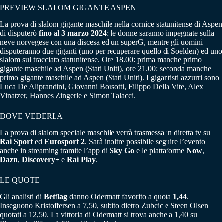
PREVIEW SLALOM GIGANTE ASPEN
La prova di slalom gigante maschile nella cornice statunitense di Aspen
di disputerò
fino al 3 marzo 2024
: le donne saranno impegnate sulla
neve norvegese con una discesa ed un superG, mentre gli uomini
disputeranno due giganti (uno per recuperare quello di Soelden) ed uno
slalom sul tracciato statunitense. Ore 18.00: prima manche primo
gigante maschile ad Aspen (Stati Uniti), ore 21.00: seconda manche
primo gigante maschile ad Aspen (Stati Uniti). I gigantisti azzurri sono
Luca De Aliprandini, Giovanni Borsotti, Filippo Della Vite, Alex
Vinatzer, Hannes Zingerle e Simon Talacci.
DOVE VEDERLA
La prova di slalom speciale maschile verrà trasmessa in diretta tv su
Rai Sport
ed
Eurosport 2
. Sarà inoltre possibile seguire l’evento
anche in streaming tramite l’app di
Sky Go
e le piattaforme
Now
,
Dazn
,
Discovery+
e
Rai Play
.
LE QUOTE
Gli analisti di
Betflag
danno Odermatt favorito a quota
1,44
.
Inseguono Kristoffersen a 7,50, subito dietro Zubcic e Steen Olsen
quotati a 12,50. La vittoria di Odermatt si trova anche a 1,40 su