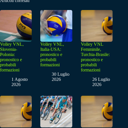
Articoli correlati
Volley VNL,
Volley VNL,
Volley VNL
Slovenia-
Italia-USA:
Femminile,
Polonia:
pronostico e
Turchia-Brasile:
pronostico e
probabili
pronostico e
probabili
formazioni
probabili
formazioni
formazioni
30 Luglio
1 Agosto
2026
26 Luglio
2026
2026