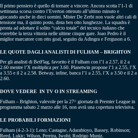
Il primo pensiero è quello di tornare a vincere. Ancora scotta l’1-1 di
settimana scorsa contro l’Everton ottenuto all’ultimo minuto e
giocando anche in dieci uomini. Mister De Zerbi non vuole altri cali di
tensione ma, il quinto posto, dista ben otto lunghezze. La squadra è
pronta ad adottare il solito “calcio totale” del tecnico italiano che
vorrebbe la terza vittoria nelle ultime cinque gare. Joao Pedro è il
miglior marcatore con otto goal, seguito da Adingra e Ferguson a 6.
LE QUOTE DAGLI ANALISTI DI FULHAM – BRIGHTON
Per gli analisti di BetFlag, favorito è il Fulham con l’1 a 2.57, il 2 a
2.60 mentre l’X moltiplica per 3.60. Planetwin propone l’1 a 2.55, l’X
a 3.55 e il 2 a 2.58. Betway, infine, banca l’1 a 2.55, l’X a 3.50 e il 2 a
2.60.
DOVE VEDERE IN TV O IN STREAMING
Fulham – Brighton, valevole per la 27^ giornata di Premier League in
programma sabato 2 marzo alle 16, non avrà una copertura televisiva.
LE PROBABILI FORMAZIONI
Fulham (4-2-3-1): Leno; Castagne, Adarabioyo, Bassey, Robinson;
Reed, Lukic; Wilson, Pereira, Iwobi; Rodrigo Muniz.