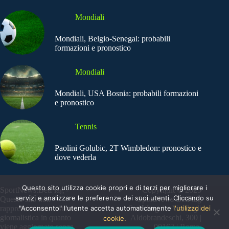
Mondiali
Mondiali, Belgio-Senegal: probabili
formazioni e pronostico
Mondiali
Mondiali, USA Bosnia: probabili formazioni
e pronostico
Tennis
Paolini Golubic, 2T Wimbledon: pronostico e
dove vederla
Questo sito utilizza cookie propri e di terzi per migliorare i
SportNews.BetFlag -
Copyright © 2025
servizi e analizzare le preferenze dei suoi utenti. Cliccando su
Questo sito non
SportNews BetFlag
"Acconsento" l'utente accetta automaticamente
l'utilizzo dei
rappresenta una testata
Sede Legale: Via degli
giornalistica in quanto
Aldobrandeschi, 300 |
cookie.
viene aggiornato senza
00163 | Roma