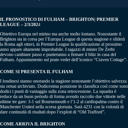
IL PRONOSTICO DI FULHAM – BRIGHTON| PREMIER
LEAGUE – 2/3/202
4
Obiettivo Europa nel mirino ma anche molto lontano. Nonostante il
Brighton sia in corsa per l’Europa League di questa stagione e sfiderà
la Roma agli ottavi, in Premier League la qualificazione al prossimo
anno appare altamente improbabile. I ragazzi di mister De Zerbi
devono cambiare passo e punteranno a firmare il blitz in casa del
Fulham. Appuntamento sul prato veder dell’iconico “Craven Cottage”.
COME SI PRESENTA IL FULHAM
I londinesi stanno onorando la stagione nonostante l’obiettivo salvezza
sia ormai archiviato. Dodicesima posizione in classifica così come sono
dodici i punti di vantaggio sulla zona retrocessione. La squadra è
reduce da un buon periodo di forma avendo raccolto due vittorie nelle
ultime tre gare: 3-1 sul Bournemouth e l’1-2 al cardiopalma contro il
Manchester United nella scorsa giornata. Sarà 4231 con la volontà di
dare continuità di risultati dopo l’exploit di “Old Trafford”.
COME ARRIVA IL BRIGHTON