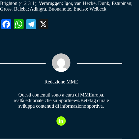
Brighton (4-2-3-1): Verbruggen; Igor, van Hecke, Dunk, Estupinan;
Gross, Baleba; Adingra, Buonanotte, Enciso; Welbeck.
Fa
W
Te
X
ce
ha
le
bo
ts
gr
ok
A
a
pp
m
Redazione MME
Questi contenuti sono a cura di MMEuropa,
realtà editoriale che su Sportnews.BetFlag cura e
sviluppa contenuti di informazione sportiva.