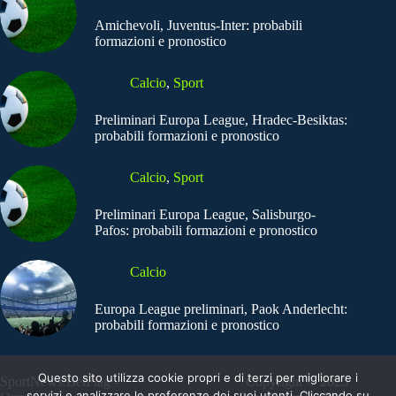
Amichevoli, Juventus-Inter: probabili
formazioni e pronostico
Calcio
,
Sport
Preliminari Europa League, Hradec-Besiktas:
probabili formazioni e pronostico
Calcio
,
Sport
Preliminari Europa League, Salisburgo-
Pafos: probabili formazioni e pronostico
Calcio
Europa League preliminari, Paok Anderlecht:
probabili formazioni e pronostico
Questo sito utilizza cookie propri e di terzi per migliorare i
SportNews.BetFlag -
Copyright © 2025
servizi e analizzare le preferenze dei suoi utenti. Cliccando su