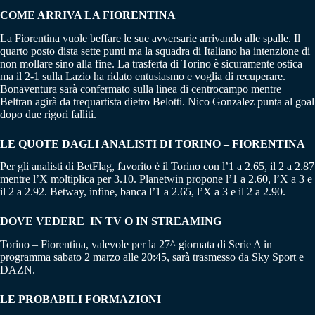
COME ARRIVA LA FIORENTINA
La Fiorentina vuole beffare le sue avversarie arrivando alle spalle. Il
quarto posto dista sette punti ma la squadra di Italiano ha intenzione di
non mollare sino alla fine. La trasferta di Torino è sicuramente ostica
ma il 2-1 sulla Lazio ha ridato entusiasmo e voglia di recuperare.
Bonaventura sarà confermato sulla linea di centrocampo mentre
Beltran agirà da trequartista dietro Belotti. Nico Gonzalez punta al goal
dopo due rigori falliti.
LE QUOTE DAGLI ANALISTI DI TORINO – FIORENTINA
Per gli analisti di BetFlag, favorito è il Torino con l’1 a 2.65, il 2 a 2.87
mentre l’X moltiplica per 3.10. Planetwin propone l’1 a 2.60, l’X a 3 e
il 2 a 2.92. Betway, infine, banca l’1 a 2.65, l’X a 3 e il 2 a 2.90.
DOVE VEDERE IN TV O IN STREAMING
Torino – Fiorentina, valevole per la 27^ giornata di Serie A in
programma sabato 2 marzo alle 20:45, sarà trasmesso da Sky Sport e
DAZN.
LE PROBABILI FORMAZIONI