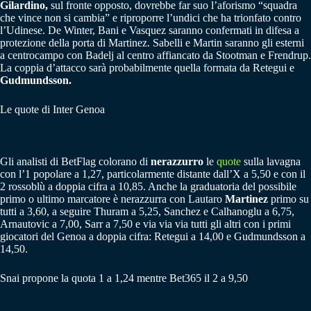
Gilardino,
sul fronte opposto, dovrebbe far suo l’aforismo “squadra
che vince non si cambia” e riproporre l’undici che ha trionfato contro
l’Udinese. De Winter, Bani e Vasquez saranno confermati in difesa a
protezione della porta di Martinez. Sabelli e Martin saranno gli esterni
a centrocampo con Badelj al centro affiancato da Stootman e Frendrup.
La coppia d’attacco sarà probabilmente quella formata da Retegui e
Gudmundsson.
Le quote di Inter Genoa
Gli analisti di BetFlag colorano di
nerazzurro
le
quote
sulla lavagna
con l’1 popolare a 1,27, particolarmente distante dall’X a 5,50 e con il
2 rossoblù a doppia cifra a 10,85. Anche la graduatoria del possibile
primo o ultimo marcatore è nerazzurra con Lautaro
Martinez
primo su
tutti a 3,60, a seguire Thuram a 5,25, Sanchez e Calhanoglu a 6,75,
Arnautovic a 7,00, Sarr a 7,50 e via via via tutti gli altri con i primi
giocatori del Genoa a doppia cifra: Retegui a 14,00 e Gudmundsson a
14,50.
Snai propone la quota 1 a 1,24 mentre Bet365 il 2 a 9,50