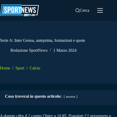
Salta
al
Cerca
contenuto
Serie A: Inter Genoa, anteprima, formazioni e quote
Redazione SportNews
1 Marzo 2024
Home
/
Sport
/
Calcio
Cosa troverai in questo articolo:
mostra
A doppia cifra il 2 contro l’Inter a 10,85. Popolare l’1 nerazzurro a