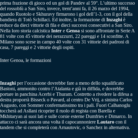
prima frazione di gioco ed un gol di Pandev al 59°. L’ultimo successo
del rossoblù a San Siro, invece, trent’anni fa, il 26 marzo del 1994,
quando Ruotolo e Skhuravy firmarono i gol dell’1-3, con il gol della
bandiera di Totò Schillaci. Ed inoltre, la formazione di
Inzaghi
è
reduce da dieci vittorie di fila e dieci successi consecutivi a San Siro.
Nella loro storia calcistica
Inter
e
Genoa
si sono affrontate in Serie A
81 volte con 45 vittorie dei nerazzurri, 22 pareggi e 14 sconfitte. A
Milano sono scese in campo 40 volte con 31 vittorie dei padroni di
casa, 7 pareggi e 2 vittorie degli ospiti.
Inter Genoa, le formazioni
Inzaghi
per l’occasione dovrebbe fare a meno dello squalificato
Bastoni, ammonito contro l’Atalanta e già in diffida, e dovrebbe
portare in panchina Acerbi e Thuram. Costretto a rivedere la difesa a
destra proporrà Bisseck o Pavard, al centro De Vrij, a sinistra Carlos
Augusto, con Sommer confermatissimo tra i pali. Fuori Calhanoglu
toccherà ad Asllani ricoprire il ruolo di regista con Barella e
Mkhitaryan ai suoi lati e sulle corsie esterne Dumfries e Dimarco. In
attacco ci sarà ancora una volta il capocannoniere
Lautaro
con il
tandem che si completerà con Arnautovic, o Sanchez in alternativa.