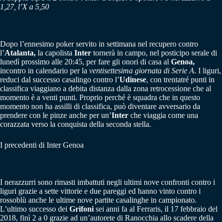
1,27, l’X a 5,50
Dopo l’ennesimo poker servito in settimana nel recupero contro
l’
Atalanta,
la capolista
Inter
tornerà in campo, nel posticipo serale di
lunedì prossimo alle 20:45, per fare gli onori di casa al
Genoa,
incontro in calendario per la
ventisettesima giornata di Serie A
. I liguri,
reduci dal successo casalingo contro l’
Udinese
, con trentatré punti in
classifica viaggiano a debita distanza dalla zona retrocessione che al
momento è a venti punti. Proprio perché è squadra che in questo
momento non ha assilli di classifica, può diventare avversario da
prendere con le pinze anche per un’
Inter
che viaggia come una
corazzata verso la conquista della seconda stella.
I precedenti di Inter Genoa
I nerazzurri sono rimasti imbattuti negli ultimi nove confronti contro i
liguri grazie a sette vittorie e due pareggi ed hanno vinto contro i
rossoblù anche le ultime nove partite casalinghe in campionato.
L’ultimo successo dei
Grifoni
sei anni fa al Ferraris, il 17 febbraio del
2018, finì 2 a 0 grazie ad un’autorete di Ranocchia allo scadere della