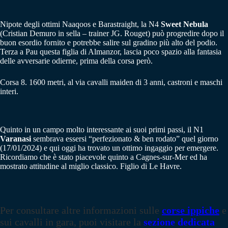
Nipote degli ottimi Naaqoos e Barastraight, la N4
Sweet Nebula
(Cristian Demuro in sella – trainer JG. Rouget) può progredire dopo il
buon esordio fornito e potrebbe salire sul gradino più alto del podio.
Terza a Pau questa figlia di Almanzor, lascia poco spazio alla fantasia
delle avversarie odierne, prima della corsa però.
Corsa 8. 1600 metri, al via cavalli maiden di 3 anni, castroni e maschi
interi.
Quinto in un campo molto interessante ai suoi primi passi, il N1
Varanasi
sembrava essersi “perfezionato & ben rodato” quel giorno
(17/01/2024) e qui oggi ha trovato un ottimo ingaggio per emergere.
Ricordiamo che è stato piacevole quinto a Cagnes-sur-Mer ed ha
mostrato attitudine al miglio classico. Figlio di Le Havre.
Per consultare altre informazioni sulle
corse ippiche
e
sui cavalli in gara, puoi visitare la
sezione dedicata