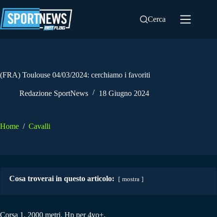
Salta
al
Cerca
contenuto
(FRA) Toulouse 04/03/2024: cerchiamo i favoriti
Redazione SportNews
18 Giugno 2024
Home
/
Cavalli
Cosa troverai in questo articolo:
mostra
Corsa 1. 2000 metri. Hp per 4yo+.