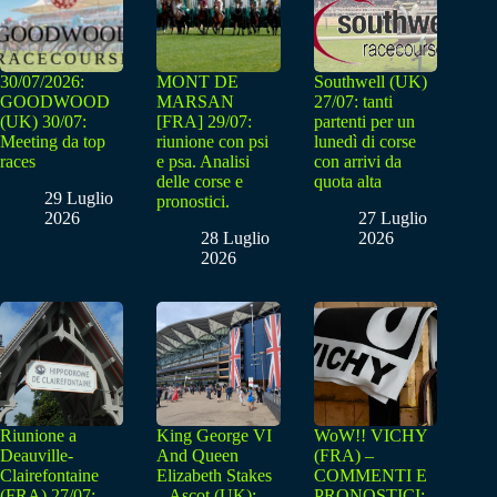
30/07/2026:
MONT DE
Southwell (UK)
GOODWOOD
MARSAN
27/07: tanti
(UK) 30/07:
[FRA] 29/07:
partenti per un
Meeting da top
riunione con psi
lunedì di corse
races
e psa. Analisi
con arrivi da
delle corse e
quota alta
29 Luglio
pronostici.
2026
27 Luglio
28 Luglio
2026
2026
Riunione a
King George VI
WoW!! VICHY
Deauville-
And Queen
(FRA) –
Clairefontaine
Elizabeth Stakes
COMMENTI E
(FRA) 27/07:
– Ascot (UK):
PRONOSTICI: