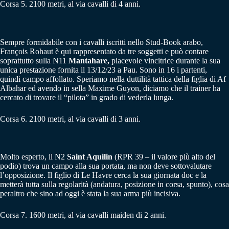
Corsa 5. 2100 metri, al via cavalli di 4 anni.
Sempre formidabile con i cavalli iscritti nello Stud-Book arabo,
François Rohaut è qui rappresentato da tre soggetti e può contare
soprattutto sulla N11
Mantahare,
piacevole vincitrice durante la sua
unica prestazione fornita il 13/12/23 a Pau. Sono in 16 i partenti,
quindi campo affollato. Speriamo nella duttilità tattica della figlia di Af
Albahar ed avendo in sella Maxime Guyon, diciamo che il trainer ha
cercato di trovare il “pilota” in grado di vederla lunga.
Corsa 6. 2100 metri, al via cavalli di 3 anni.
Molto esperto, il N2
Saint Aquilin
(RPR 39 – il valore più alto del
podio) trova un campo alla sua portata, ma non deve sottovalutare
l’opposizione. Il figlio di Le Havre cerca la sua giornata doc e la
metterà tutta sulla regolarità (andatura, posizione in corsa, spunto), cosa
peraltro che sino ad oggi è stata la sua arma più incisiva.
Corsa 7. 1600 metri, al via cavalli maiden di 2 anni.