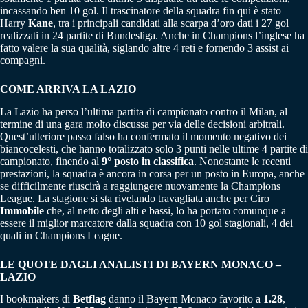
incassando ben 10 gol. Il trascinatore della squadra fin qui è stato
Harry
Kane
, tra i principali candidati alla scarpa d’oro dati i 27 gol
realizzati in 24 partite di Bundesliga. Anche in Champions l’inglese ha
fatto valere la sua qualità, siglando altre 4 reti e fornendo 3 assist ai
compagni.
COME ARRIVA LA LAZIO
La Lazio ha perso l’ultima partita di campionato contro il Milan, al
termine di una gara molto discussa per via delle decisioni arbitrali.
Quest’ulteriore passo falso ha confermato il momento negativo dei
biancocelesti, che hanno totalizzato solo 3 punti nelle ultime 4 partite di
campionato, finendo al
9° posto in classifica
. Nonostante le recenti
prestazioni, la squadra è ancora in corsa per un posto in Europa, anche
se difficilmente riuscirà a raggiungere nuovamente la Champions
League. La stagione si sta rivelando travagliata anche per Ciro
Immobile
che, al netto degli alti e bassi, lo ha portato comunque a
essere il miglior marcatore dalla squadra con 10 gol stagionali, 4 dei
quali in Champions League.
LE QUOTE DAGLI ANALISTI DI BAYERN MONACO –
LAZIO
I bookmakers di
Betflag
danno il Bayern Monaco favorito a
1.28
,