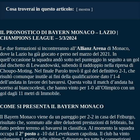
Cosa troverai in questo articolo:
mostra
IL PRONOSTICO DI BAYERN MONACO – LAZIO |
CHAMPIONS LEAGUE – 5/3/2024
Le due formazioni si incontreranno all’
Allianz Arena
di Monaco,
dove la Lazio ha già giocato e perso nel marzo del 2021. In
quell’occasione la squadra andò sotto nel punteggio in seguito a un gol
dal dischetto di Lewandowski, subendo il raddoppio nella ripresa di
Choupo-Moting. Nel finale Parolo trovò il gol del definitivo 2-1, che
risultò comunque inutile ai fini della qualificazione dato l’1-4
dell’andata in favore dei bavaresi. Questa volta il match d’andata ha
sorriso ai biancocelesti, che hanno vinto per 1-0 all’Olimpico con un
gol dagli 11 metri di Immobile.
COME SI PRESENTA IL BAYERN MONACO
Il Bayern Monaco viene da un pareggio per 2-2 in casa del Friburgo,
risultato che, sommato alle altre deludenti prestazioni di febbraio, ha
fatto perdere terreno ai bavaresi in classifica. Al momento la squadra
occupa il
2° posto
a -10 dal Leverkusen capolista. Il club ha vinto
solamente 1 partita delle ultime 5 disputate tra tutte le competizioni,