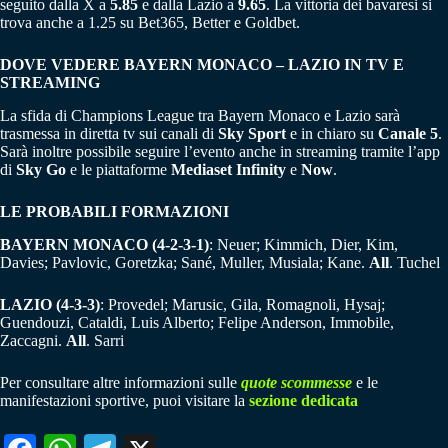
seguito dalla X a
5.85
e dalla Lazio a
9.65
. La vittoria dei bavaresi si
trova anche a 1.25 su Bet365, Better e Goldbet.
DOVE VEDERE BAYERN MONACO – LAZIO IN TV E
STREAMING
La sfida di Champions League tra Bayern Monaco e Lazio sarà
trasmessa in diretta tv sui canali di
Sky Sport
e in chiaro su
Canale 5
.
Sarà inoltre possibile seguire l’evento anche in streaming tramite l’app
di
Sky Go
e le piattaforme
Mediaset Infinity
e
Now
.
LE PROBABILI FORMAZIONI
BAYERN MONACO (4-2-3-1)
: Neuer; Kimmich, Dier, Kim,
Davies; Pavlovic, Goretzka; Sané, Muller, Musiala; Kane.
All
. Tuchel
LAZIO (4-3-3)
: Provedel; Marusic, Gila, Romagnoli, Hysaj;
Guendouzi, Cataldi, Luis Alberto; Felipe Anderson, Immobile,
Zaccagni.
All
. Sarri
Per consultare altre informazioni sulle
quote scommesse
e le
manifestazioni sportive, puoi visitare la
sezione dedicata