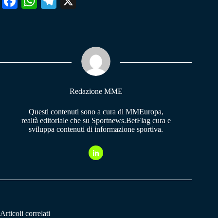
Fa
W
Te
X
ce
ha
le
bo
ts
gr
ok
A
a
pp
m
Redazione MME
Questi contenuti sono a cura di MMEuropa,
realtà editoriale che su Sportnews.BetFlag cura e
sviluppa contenuti di informazione sportiva.
Articoli correlati