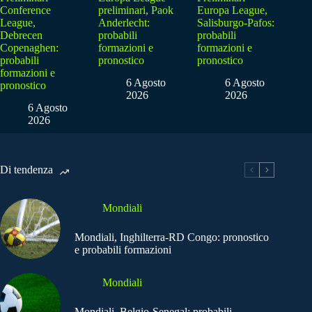
Conference
preliminari, Paok
Europa League,
League,
Anderlecht:
Salisburgo-Pafos:
Debrecen
probabili
probabili
Copenaghen:
formazioni e
formazioni e
probabili
pronostico
pronostico
formazioni e
6 Agosto
6 Agosto
pronostico
2026
2026
6 Agosto
2026
Di tendenza
Mondiali
Mondiali, Inghilterra-RD Congo: pronostico
e probabili formazioni
Mondiali
Mondiali, Belgio-Senegal: probabili