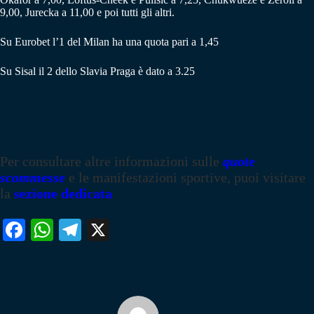
9,00, Jurecka a 11,00 e poi tutti gli altri.
Su Eurobet l’1 del Milan ha una quota pari a 1,45
Su Sisal il 2 dello Slavia Praga è dato a 3.25
Per consultare altre informazioni sulle
quote
scommesse
e le manifestazioni sportive, puoi visitare
la
sezione dedicata
Fa
W
Te
X
ce
ha
le
bo
ts
gr
ok
A
a