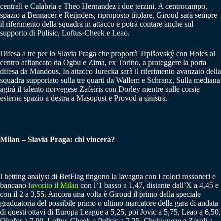
centrali e Calabria e Theo Hernandez i due terzini. A centrocampo,
spazio a Bennacer e Reijnders, riproposto titolare. Giroud sarà sempre
il riferimento della squadra in attacco e potrà contare anche sul
supporto di Pulisic, Loftus-Cheek e Leao.
Difesa a tre per lo Slavia Praga che proporrà Trpišovský con Holes al
centro affiancato da Ogbu e Zima, ex Torino, a proteggere la porta
difesa da Mandous. In attacco Jurecka sarà il riferimento avanzato della
squadra supportato sulla tre quarti da Wallem e Schranz, Sulla mediana
agirà il talento norvegese Zafeiris con Dorley mentre sulle corsie
esterne spazio a destra a Masopust e Provod a sinistra.
Milan – Slavia Praga: chi vincerà?
I betting analyst di BetFlag tingono la lavagna con i colori rossoneri e
bancano
favorito il Milan
con l’1 basso a 1,47, distante dall’X a 4,45 e
con il 2 a 3,55. Ancora una volta è Giroud il primo della speciale
graduatoria del possibile primo o ultimo marcatore della gara di andata
di questi ottavi di Europa League a 5,25, poi Jovic a 5,75, Leao a 6,50,
Okafor a 7,00, Loftus-Cheek e Pulisic a 7,25, Chukwueze e Zeroli a