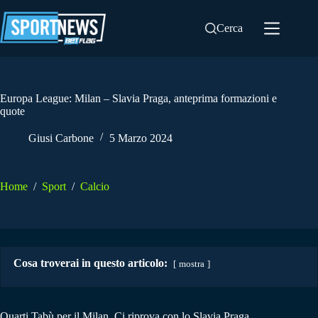
Salta
al
Cerca
contenuto
Europa League: Milan – Slavia Praga, anteprima formazioni e
quote
Giusi Carbone
5 Marzo 2024
Home
/
Sport
/
Calcio
Cosa troverai in questo articolo:
mostra
Quarti Tabù per il Milan. Ci riprova con lo Slavia Praga