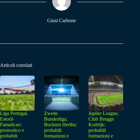
pp
m
Giusi Carbone
Articoli correlati
Liga Portugal,
Zweite
Jupiler League,
Estoril-
Bundesliga,
Club Brugge
Famalicao:
Bochum Hertha:
Kortrijk:
pronostico e
probabili
probabili
probabili
formazioni e
formazioni e