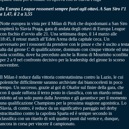
In Europa League rossoneri sempre fuori agli ottavi. A San Siro l’1
a 1,47, il 2 a 3,55
Notte europea in vista per il Milan di Pioli che dopodomani a San Siro
ospiterà lo Slavia Praga, gara di andata degli ottavi di Europa League
con fischio d’avvio alle 21. Una settimana dopo, il 14 marzo alle
18:45, il retour match all’Eden Arena della capitale ceca. Un
avversario per i rossoneri da prendere con le pinze e che è uscito a testa
alta dal girone C di qualificazione, dominato con cinque vittorie ed una
sola sconfitta, dove ha preceduto anche la Roma di Mourinho sconfitta
per 2 a 0 nel confronto decisivo per la leadership del girone lo scorso
novembre.
Il Milan è reduce dalla vittoria contestatissima contro la Lazio, le cui
polemiche difficilmente saranno archiviate dai biancocelesti in poco
tempo. Un successo, grazie al gol di Okafor sul finire della gara, che
con il quale rafforza il terzo posto in classifica, con un ritardo ormai
ridotto ad un solo punto dalla Juventus e gli garantisce per il momento
una qualificazione Champions per la prossima stagione agonistica. Lo
Slavia, di contro, è reduce da un significativo pareggio nel derby
stracittadino contro la capolista Sparta ed è sempre secondo in
classifica con un ritardo di soli quattro punti dal vertice e, dunque,
ancora in corsa per vincere il campionato.