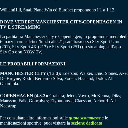
WilliamHill, Snai, PlanetWin ed Eurobet propongono l’1 a 1.12.
DOVE VEDERE MANCHESTER CITY-COPENHAGEN IN
TV E STREAMING
La partita fra Manchester City e Copenhagen, in programma mercoledì
6 marzo, con calcio d’inizio alle 21, sarà trasmessa Sky Sport Uno
(201), Sky Sport 4K (213) e Sky Sport (251) (in streaming sull’app
Sky Go e su NOW Tv).
LE PROBABILI FORMAZIONI
MANCHESTER CITY (4-3-3):
Ederson; Walker, Dias, Stones, Aké;
De Bruyne, Rodri, Bernardo Silva; Foden, Haaland, Doku. All.
Guardiola.
COPENHAGEN (4-3-3):
Grabara; Jelert, Vavro, McKenna, Diks;
Mattsson, Falk, Gonçalves; Elyounoussi, Claesson, Achouri. All.
Neestrup.
Per consultare altre informazioni sulle
quote scommesse
e le
manifestazioni sportive, puoi visitare la
sezione dedicata