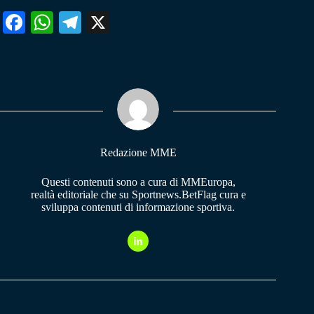
Fa
W
Te
X
ce
ha
le
bo
ts
gr
ok
A
a
pp
m
Redazione MME
Questi contenuti sono a cura di MMEuropa,
realtà editoriale che su Sportnews.BetFlag cura e
sviluppa contenuti di informazione sportiva.