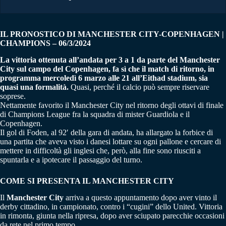
IL PRONOSTICO DI MANCHESTER CITY-
COPENHAGEN
|
CHAMPIONS – 06/3/2024
La vittoria ottenuta all’andata per 3 a 1 da parte del Manchester
City sul campo del Copenhagen, fa sì che il match di ritorno, in
programma mercoledì 6 marzo alle 21 all’Eithad stadium, sia
quasi una formalità.
Quasi, perché il calcio può sempre riservare
soprese.
Nettamente favorito il Manchester City nel ritorno degli ottavi di finale
di Champions League fra la squadra di mister Guardiola e il
Copenhagen.
Il gol di Foden, al 92′ della gara di andata, ha allargato la forbice di
una partita che aveva visto i danesi lottare su ogni pallone e cercare di
mettere in difficoltà gli inglesi che, però, alla fine sono riusciti a
spuntarla e a ipotecare il passaggio del turno.
COME SI PRESENTA IL MANCHESTER CITY
Il
Manchester City
arriva a questo appuntamento dopo aver vinto il
derby cittadino, in campionato, contro i “cugini” dello United. Vittoria
in rimonta, giunta nella ripresa, dopo aver sciupato parecchie occasioni
da rete nel primo tempo.