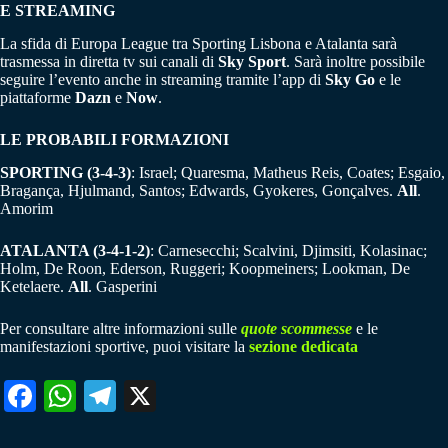
E STREAMING
La sfida di Europa League tra Sporting Lisbona e Atalanta sarà
trasmessa in diretta tv sui canali di
Sky Sport
. Sarà inoltre possibile
seguire l’evento anche in streaming tramite l’app di
Sky Go
e le
piattaforme
Dazn
e
Now
.
LE PROBABILI FORMAZIONI
SPORTING (3-4-3)
: Israel; Quaresma, Matheus Reis, Coates; Esgaio,
Bragança, Hjulmand, Santos; Edwards, Gyokeres, Gonçalves.
All
.
Amorim
ATALANTA (3-4-1-2)
: Carnesecchi; Scalvini, Djimsiti, Kolasinac;
Holm, De Roon, Ederson, Ruggeri; Koopmeiners; Lookman, De
Ketelaere.
All
. Gasperini
Per consultare altre informazioni sulle
quote scommesse
e le
manifestazioni sportive, puoi visitare la
sezione dedicata
Fa
W
Te
X
ce
ha
le