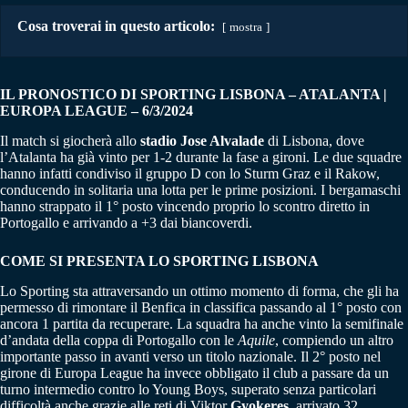
Cosa troverai in questo articolo:
mostra
IL PRONOSTICO DI SPORTING LISBONA – ATALANTA |
EUROPA LEAGUE – 6/3/2024
Il match si giocherà allo
stadio Jose Alvalade
di Lisbona, dove
l’Atalanta ha già vinto per 1-2 durante la fase a gironi. Le due squadre
hanno infatti condiviso il gruppo D con lo Sturm Graz e il Rakow,
conducendo in solitaria una lotta per le prime posizioni. I bergamaschi
hanno strappato il 1° posto vincendo proprio lo scontro diretto in
Portogallo e arrivando a +3 dai biancoverdi.
COME SI PRESENTA LO SPORTING LISBONA
Lo Sporting sta attraversando un ottimo momento di forma, che gli ha
permesso di rimontare il Benfica in classifica passando al 1° posto con
ancora 1 partita da recuperare. La squadra ha anche vinto la semifinale
d’andata della coppa di Portogallo con le
Aquile
, compiendo un altro
importante passo in avanti verso un titolo nazionale. Il 2° posto nel
girone di Europa League ha invece obbligato il club a passare da un
turno intermedio contro lo Young Boys, superato senza particolari
difficoltà anche grazie alle reti di Viktor
Gyokeres
, arrivato 32