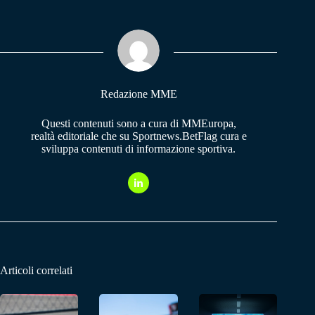
bo
ts
gr
ok
A
a
pp
m
Redazione MME
Questi contenuti sono a cura di MMEuropa,
realtà editoriale che su Sportnews.BetFlag cura e
sviluppa contenuti di informazione sportiva.
Articoli correlati