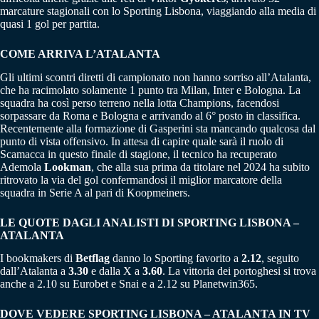
marcature stagionali con lo Sporting Lisbona, viaggiando alla media di
quasi 1 gol per partita.
COME ARRIVA L’ATALANTA
Gli ultimi scontri diretti di campionato non hanno sorriso all’Atalanta,
che ha racimolato solamente 1 punto tra Milan, Inter e Bologna. La
squadra ha così perso terreno nella lotta Champions, facendosi
sorpassare da Roma e Bologna e arrivando al 6° posto in classifica.
Recentemente alla formazione di Gasperini sta mancando qualcosa dal
punto di vista offensivo. In attesa di capire quale sarà il ruolo di
Scamacca in questo finale di stagione, il tecnico ha recuperato
Ademola
Lookman
, che alla sua prima da titolare nel 2024 ha subito
ritrovato la via del gol confermandosi il miglior marcatore della
squadra in Serie A al pari di Koopmeiners.
LE QUOTE DAGLI ANALISTI DI SPORTING LISBONA –
ATALANTA
I bookmakers di
Betflag
danno lo Sporting favorito a
2.12
, seguito
dall’Atalanta a
3.30
e dalla X a
3.60
. La vittoria dei portoghesi si trova
anche a 2.10 su Eurobet e Snai e a 2.12 su Planetwin365.
DOVE VEDERE SPORTING LISBONA – ATALANTA IN TV