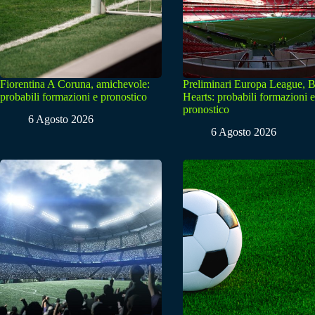
Fiorentina A Coruna, amichevole:
Preliminari Europa League, B
probabili formazioni e pronostico
Hearts: probabili formazioni e
pronostico
6 Agosto 2026
6 Agosto 2026