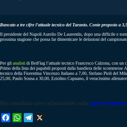
Bancato a tre cifre l’attuale tecnico del Taranto. Conte proposto a 3
Il presidente del Napoli Aurelio De Laurentiis, dopo una difficile e torm
prossima stagione che possa far dimenticare le delusioni del campionato
Per gli
analisti
di BetFlag l’attuale tecnico Francesco Calzona, con un co
Primo della lista dei papabili proposti dalla bandiera delle scommesse A
tecnico della Fiorentina Vincenzo Italiano a 7,00, Stefano Pioli del Mil
25,00, Paulo Sousa a 30,00, Eziolino Capuano, il veracissimo allenatore
Per consultare altre informazioni sulle
quote scommes
Fa
W
Te
X
ce
ha
le