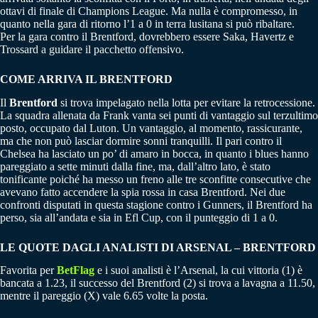
ottavi di finale di Champions League. Ma nulla è compromesso, in
quanto nella gara di ritorno l’1 a 0 in terra lusitana si può ribaltare.
Per la gara contro il Brentford, dovrebbero essere Saka, Havertz e
Trossard a guidare il pacchetto offensivo.
COME ARRIVA IL BRENTFORD
Il
Brentford
si trova impelagato nella lotta per evitare la retrocessione.
La squadra allenata da Frank vanta sei punti di vantaggio sul terzultimo
posto, occupato dal Luton. Un vantaggio, al momento, rassicurante,
ma che non può lasciar dormire sonni tranquilli. Il pari contro il
Chelsea ha lasciato un po’ di amaro in bocca, in quanto i blues hanno
pareggiato a sette minuti dalla fine, ma, dall’altro lato, è stato
tonificante poiché ha messo un freno alle tre sconfitte consecutive che
avevano fatto accendere la spia rossa in casa Brentford. Nei due
confronti disputati in questa stagione contro i Gunners, il Brentford ha
perso, sia all’andata e sia in Efl Cup, con il punteggio di 1 a 0.
LE QUOTE DAGLI ANALISTI DI ARSENAL – BRENTFORD
Favorita per
BetFlag
e i suoi analisti è l’Arsenal, la cui vittoria (1) è
bancata a 1.23, il successo del Brentford (2) si trova a lavagna a 11.50,
mentre il pareggio (X) vale 6.65 volte la posta.