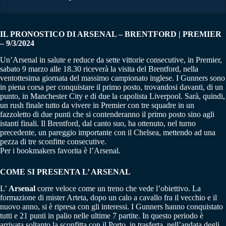
IL PRONOSTICO DI ARSENAL – BRENTFORD | PREMIER
– 9/3/2024
Un’Arsenal in salute e reduce da sette vittorie consecutive, in Premier,
sabato 9 marzo alle 18.30 riceverà la visita del Brentford, nella
ventottesima giornata del massimo campionato inglese. I Gunners sono
in piena corsa per conquistare il primo posto, trovandosi davanti, di un
punto, in Manchester City e di due la capolista Liverpool. Sarà, quindi,
un rush finale tutto da vivere in Premier con tre squadre in un
fazzoletto di due punti che si contenderanno il primo posto sino agli
istanti finali. Il Brentford, dal canto suo, ha ottenuto, nel turno
precedente, un pareggio importante con il Chelsea, mettendo ad una
pezza di tre sconfitte consecutive.
Per i bookmakers favorita è l’Arsenal.
COME SI PRESENTA L’ ARSENAL
L’
Arsenal
corre veloce come un treno che vede l’obiettivo. La
formazione di mister Arteta, dopo un calo a cavallo fra il vecchio e il
nuovo anno, si è ripresa con gli interessi. I Gunners hanno conquistato
tutti e 21 punti in palio nelle ultime 7 partite. In questo periodo è
arrivata soltanto la sconfitta con il Porto, in trasferta, nell’andata degli