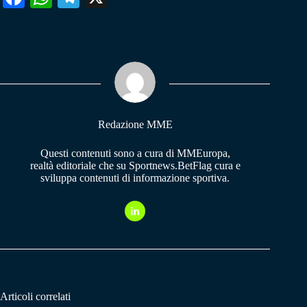
ce
ha
le
bo
ts
gr
ok
A
a
pp
m
Redazione MME
Questi contenuti sono a cura di MMEuropa,
realtà editoriale che su Sportnews.BetFlag cura e
sviluppa contenuti di informazione sportiva.
Articoli correlati