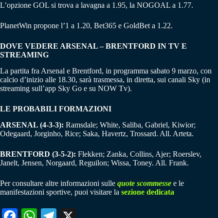
L’opzione GOL si trova a lavagna a 1.95, la NOGOAL a 1.77.
PlanetWin propone l’1 a 1.20, Bet365 e GoldBet a 1.22.
DOVE VEDERE ARSENAL – BRENTFORD IN TV E
STREAMING
La partita fra Arsenal e Brentford, in programma sabato 9 marzo, con
calcio d’inizio alle 18.30, sarà trasmessa, in diretta, sui canali Sky (in
streaming sull’app Sky Go e su NOW Tv).
LE PROBABILI FORMAZIONI
ARSENAL (4-3-3):
Ramsdale; White, Saliba, Gabriel, Kiwior;
Odegaard, Jorginho, Rice; Saka, Havertz, Trossard. All. Arteta.
BRENTFORD (3-5-2):
Flekken; Zanka, Collins, Ajer; Roerslev,
Janelt, Jensen, Norgaard, Reguilon; Wissa, Toney. All. Frank.
Per consultare altre informazioni sulle
quote scommesse
e le
manifestazioni sportive, puoi visitare la
sezione dedicata
Fa
W
Te
X