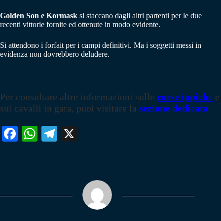
Golden Son e Kormask
si staccano dagli altri partenti per le due
recenti vittorie fornite ed ottenute in modo evidente.
Si attendono i forfait per i campi definitivi. Ma i soggetti messi in
evidenza non dovrebbero deludere.
Per consultare altre informazioni sulle
corse ippiche
e
sui cavalli in gara, puoi visitare la
sezione dedicata
Fa
W
Te
X
ce
ha
le
bo
ts
gr
ok
A
a
pp
m