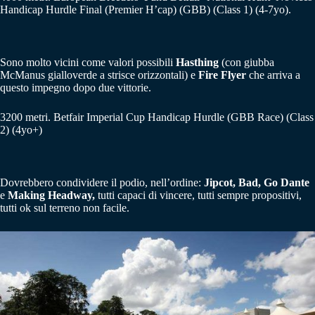
Handicap Hurdle Final (Premier H’cap) (GBB) (Class 1) (4-7yo).
Sono molto vicini come valori possibili
Hasthing
(con giubba
McManus gialloverde a strisce orizzontali) e
Fire Flyer
che arriva a
questo impegno dopo due vittorie.
3200 metri. Betfair Imperial Cup Handicap Hurdle (GBB Race) (Class
2) (4yo+)
Dovrebbero condividere il podio, nell’ordine:
Jipcot, Bad, Go Dante
e
Making Headway,
tutti capaci di vincere, tutti sempre propositivi,
tutti ok sul terreno non facile.