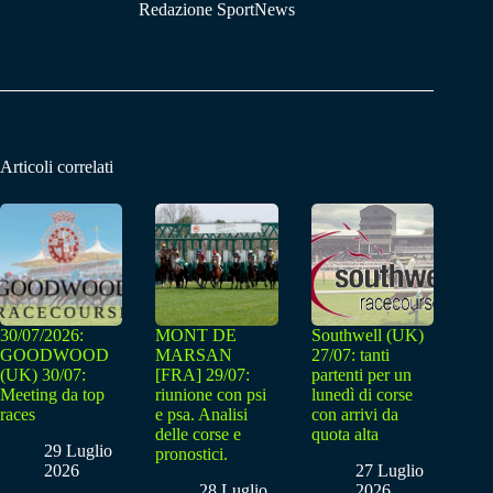
Redazione SportNews
Articoli correlati
30/07/2026:
MONT DE
Southwell (UK)
GOODWOOD
MARSAN
27/07: tanti
(UK) 30/07:
[FRA] 29/07:
partenti per un
Meeting da top
riunione con psi
lunedì di corse
races
e psa. Analisi
con arrivi da
delle corse e
quota alta
29 Luglio
pronostici.
2026
27 Luglio
28 Luglio
2026