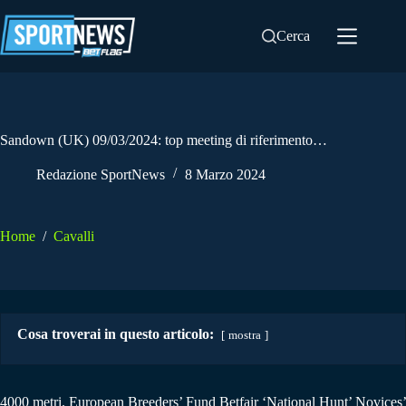
Salta
al
Cerca
contenuto
Sandown (UK) 09/03/2024: top meeting di riferimento…
Redazione SportNews
8 Marzo 2024
Home
/
Cavalli
Cosa troverai in questo articolo:
mostra
4000 metri. European Breeders’ Fund Betfair ‘National Hunt’ Novices’