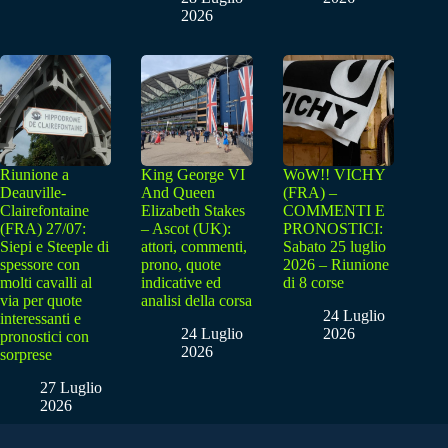
2026
Riunione a
King George VI
WoW!! VICHY
Deauville-
And Queen
(FRA) –
Clairefontaine
Elizabeth Stakes
COMMENTI E
(FRA) 27/07:
– Ascot (UK):
PRONOSTICI:
Siepi e Steeple di
attori, commenti,
Sabato 25 luglio
spessore con
prono, quote
2026 – Riunione
molti cavalli al
indicative ed
di 8 corse
via per quote
analisi della corsa
24 Luglio
interessanti e
24 Luglio
2026
pronostici con
2026
sorprese
27 Luglio
2026