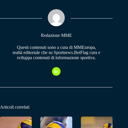
bo
ts
gr
ok
A
a
pp
m
Redazione MME
Questi contenuti sono a cura di MMEuropa,
realtà editoriale che su Sportnews.BetFlag cura e
sviluppa contenuti di informazione sportiva.
Articoli correlati