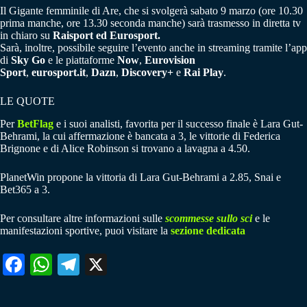
Il Gigante femminile di Are, che si svolgerà sabato 9 marzo (ore 10.30
prima manche, ore 13.30 seconda manche) sarà trasmesso in diretta tv
in chiaro su
Raisport ed Eurosport.
Sarà, inoltre, possibile seguire l’evento anche in streaming tramite l’app
di
Sky Go
e le piattaforme
Now
,
Eurovision
Sport
,
eurosport.it
,
Dazn
,
Discovery+
e
Rai Play
.
LE QUOTE
Per
BetFlag
e i suoi analisti, favorita per il successo finale è Lara Gut-
Behrami, la cui affermazione è bancata a 3, le vittorie di Federica
Brignone e di Alice Robinson si trovano a lavagna a 4.50.
PlanetWin propone la vittoria di Lara Gut-Behrami a 2.85, Snai e
Bet365 a 3.
Per consultare altre informazioni sulle
scommesse sullo sci
e le
manifestazioni sportive, puoi visitare la
sezione dedicata
Fa
W
Te
X
ce
ha
le