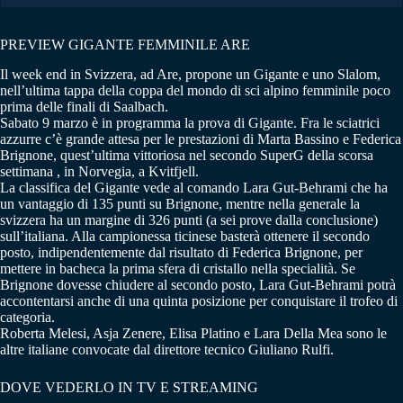
PREVIEW GIGANTE FEMMINILE ARE
Il week end in Svizzera, ad Are, propone un Gigante e uno Slalom,
nell’ultima tappa della coppa del mondo di sci alpino femminile poco
prima delle finali di Saalbach.
Sabato 9 marzo è in programma la prova di Gigante. Fra le sciatrici
azzurre c’è grande attesa per le prestazioni di Marta Bassino e Federica
Brignone, quest’ultima vittoriosa nel secondo SuperG della scorsa
settimana , in Norvegia, a Kvitfjell.
La classifica del Gigante vede al comando Lara Gut-Behrami che ha
un vantaggio di 135 punti su Brignone, mentre nella generale la
svizzera ha un margine di 326 punti (a sei prove dalla conclusione)
sull’italiana. Alla campionessa ticinese basterà ottenere il secondo
posto, indipendentemente dal risultato di Federica Brignone, per
mettere in bacheca la prima sfera di cristallo nella specialità. Se
Brignone dovesse chiudere al secondo posto, Lara Gut-Behrami potrà
accontentarsi anche di una quinta posizione per conquistare il trofeo di
categoria.
Roberta Melesi, Asja Zenere, Elisa Platino e Lara Della Mea sono le
altre italiane convocate dal direttore tecnico Giuliano Rulfi.
DOVE VEDERLO IN TV E STREAMING