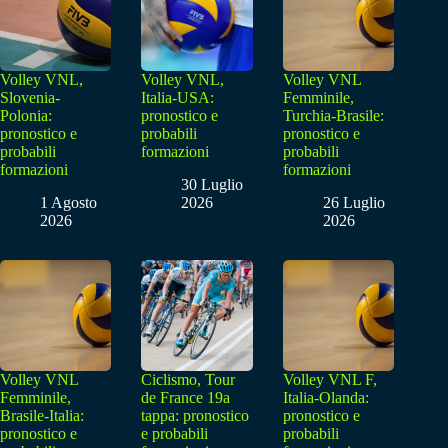
Volley VNL,
Volley VNL,
Volley VNL
Slovenia-
Italia-USA:
Femminile,
Polonia:
pronostico e
Turchia-Brasile:
pronostico e
probabili
pronostico e
probabili
formazioni
probabili
formazioni
formazioni
30 Luglio
1 Agosto
2026
26 Luglio
2026
2026
Volley VNL
Ciclismo, Tour
Volley VNL F,
Femminile,
de France 19a
Italia-Olanda:
Brasile-Italia:
tappa: pronostico
pronostico e
pronostico e
e probabili
probabili