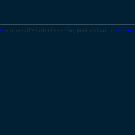
se
e le manifestazioni sportive, puoi visitare la
sezione