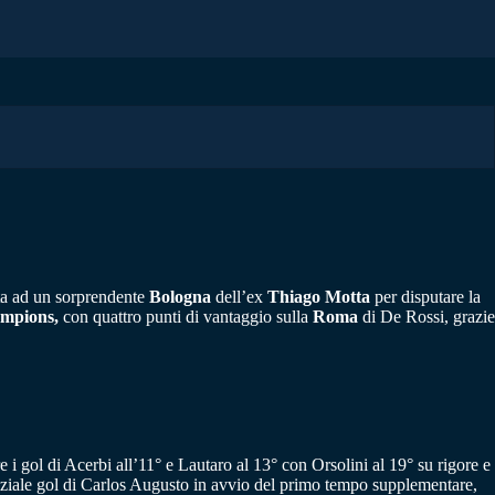
ita ad un sorprendente
Bologna
dell’ex
Thiago Motta
per disputare la
mpions,
con quattro punti di vantaggio sulla
Roma
di De Rossi, grazie
re i gol di Acerbi all’11° e Lautaro al 13° con Orsolini al 19° su rigore e
niziale gol di Carlos Augusto in avvio del primo tempo supplementare,