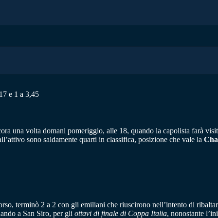
,17 e 1 a 3,45
ncora una volta domani pomeriggio, alle 18, quando la capolista farà vis
all’attivo sono saldamente quarti in classifica, posizione che vale la
Cha
orso, terminò 2 a 2 con gli emiliani che riuscirono nell’intento di ribalta
ando a San Siro, per gli
ottavi di finale di Coppa Italia
, nonostante l’i