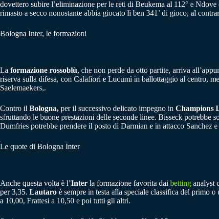
dovettero subire l’eliminazione per le reti di Beukema al 112° e Ndove 
rimasto a secco nonostante abbia giocato lì ben 341’ di gioco, al contra
Bologna Inter, le formazioni
La
formazione rossoblù
, che non perde da otto partite, arriva all’appu
riserva sulla difesa, con Calafiori e Lucumì in ballottaggio al centro, 
Saelemaekers,.
Contro il
Bologna,
per il successivo delicato impegno in
Champions 
sfruttando le buone prestazioni delle seconde linee. Bisseck potrebbe 
Dumfries potrebbe prendere il posto di Darmian e in attacco Sanchez e 
Le quote di Bologna Inter
Anche questa volta è l’
Inter
la formazione favorita dai
betting
analyst 
per 3,35.
Lautaro
è sempre in testa alla speciale classifica del primo 
a 10,00, Frattesi a 10,50 e poi tutti gli altri.