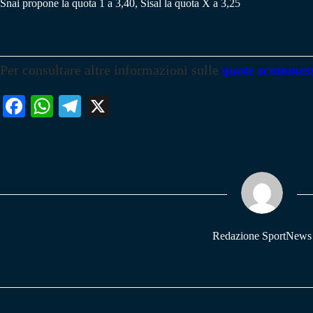
Snai propone la quota 1 a 3,40, Sisal la quota X a 3,25
Per consultare altre informazioni sulle
quote scommes
Fa
W
Te
X
ce
ha
le
bo
ts
gr
ok
A
a
pp
m
Redazione SportNews