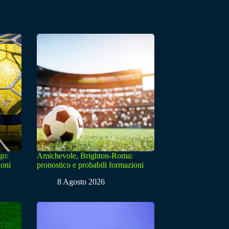
go:
Amichevole, Brighton-Roma:
ioni
pronostico e probabili formazioni
8 Agosto 2026