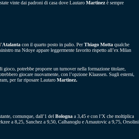
state vinte dai padroni di casa dove Lautaro
Martinez
è sempre
l’
Atalanta
con il quarto posto in palio. Per
Thiago Motta
qualche
o sinistro ma Ndoye appare leggermente favorito rispetto all’ex Milan
 di gioco, potrebbe proporre un turnover nella formazione titolare,
potrebbero giocare nuovamente, con l’opzione Klaassen. Sugli esterni,
ram, per far riposare Lautaro
Martinez.
stante, comunque, dall’1 del
Bologna
a 3,45 e con l’X che moltiplica
Zirkzee a 8,25, Sanchez a 9,50, Calhanoglu e Arnautovic a 9,75, Orsolini