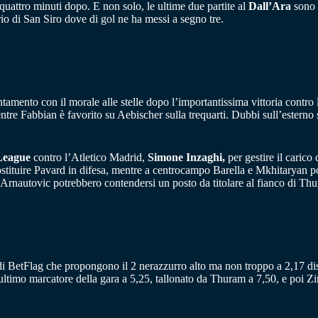
quattro minuti dopo. E non solo, le ultime due partite al
Dall’Ara
sono 
rio di San Siro dove di gol ne ha messi a segno tre.
ntamento con il morale alle stelle dopo l’importantissima vittoria contro 
mentre Fabbian è favorito su Aebischer sulla trequarti. Dubbi sull’estern
League
contro l’Atletico Madrid,
Simone Inzaghi,
per gestire il carico
sostituire Pavard in difesa, mentre a centrocampo Barella e Mkhitaryan 
Arnautovic potrebbero contendersi un posto da titolare al fianco di Thu
di BetFlag che propongono il 2 nerazzurro alto ma non troppo a 2,17 di
o ultimo marcatore della gara a 5,25, tallonato da Thuram a 7,50, e poi 