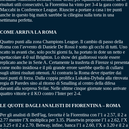
risultati utili consecutivi, la Fiorentina ha vinto per 3-4 la gara contro il
Maccabi in Conference League. Riuscire a portare a casa i tre punti
anche in questo big match sarebbe la ciliegina sulla torta in una
settimana perfetta.
COME ARRIVA LA ROMA
Quattro punti alla zona Champions League. Il cambio di passo della
Roma con l’avvento di Daniele De Rossi è sotto gli occhi di tutti. Uno
scatto in avanti che, solo pochi giorni fa, ha portato in dote un netto e
spettacolare 4-0 sul Brighton. Lo show dei giallorossi vuole essere
replicato anche in Serie A. Certamente la trasferta di Firenze si presenta
come molto insidiosa e il più grande errore sarebbe quello di cullarsi
sugli ultimi risultati ottenuti. Al contrario la Roma deve ripartire dai
suoi punti di forza. Dalla coppia prolifica Lukaku-Dybala alla ritrovata
regia di Paredes sino al ritorno di Smalling al centro della difesa
davanti alla sorpresa Svilar. Nelle ultime cinque giornate sono arrivate
quattro vittorie e il KO contro l’Inter per 2-4.
LE QUOTE DAGLI ANALISTI DI FIORENTINA – ROMA
Per gli analisti di BetFlag, favorita è la Fiorentina con l’1 a 2.57, il 2 a
2.77 mentre l’X moltiplica per 3.35. Planetwin propone l’1 a 2.62, l’X
a 3.25 e il 2 a 2.70. Betway, infine, banca l’1 a 2.60, l’X a 3.20 e il 2 a