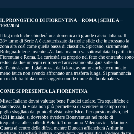
IL PRONOSTICO DI FIORENTINA – ROMA | SERIE A –
10/3/202
4
Il big match che chiuderà una domenica di grande calcio italiano. Il
28^ turno di Serie A è caratterizzato da molte sfide che interessano la
zona alta così come quella bassa di classifica. Spiccano, sicuramente,
Bologna-Inter e Juventus-Atalanta ma non va sottovalutata la partita tra
Fiorentina e Roma. La curiosità sta proprio nel fatto che entrambe sono
reduci da due impegni europei ed arriveranno alla gara sulle ali
dell’entusiasmo. I giallorossi, dalla loro, avranno anche accumulato
meno fatica non avendo affrontato una trasferta lunga. Si preannuncia
un match tra tripla come suggeriscono le quote dei bookmakers.
COME SI PRESENTA LA FIORENTINA
Mister Italiano dovrà valutare bene l’undici titolare. Tra squalifiche e
stanchezza, la Viola non può permettersi di scendere in campo con il
piglio sbagliato dal punto di vista psicofisico. Per questo motivo, nel
4231 iniziale, si dovrebbe rivedere Bonaventura nel ruolo di
trequartista alle spalle di Belotti. Torneranno Milenkovic – Martinez
Quarta al centro della difesa mentre Duncan affiancherà Arthur in
mediana. Mancherà Beltran, come detto, per squalifica. Reduce da tre