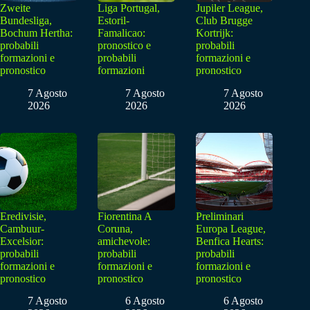
Zweite
Liga Portugal,
Jupiler League,
Bundesliga,
Estoril-
Club Brugge
Bochum Hertha:
Famalicao:
Kortrijk:
probabili
pronostico e
probabili
formazioni e
probabili
formazioni e
pronostico
formazioni
pronostico
7 Agosto
7 Agosto
7 Agosto
2026
2026
2026
Eredivisie,
Fiorentina A
Preliminari
Cambuur-
Coruna,
Europa League,
Excelsior:
amichevole:
Benfica Hearts:
probabili
probabili
probabili
formazioni e
formazioni e
formazioni e
pronostico
pronostico
pronostico
7 Agosto
6 Agosto
6 Agosto