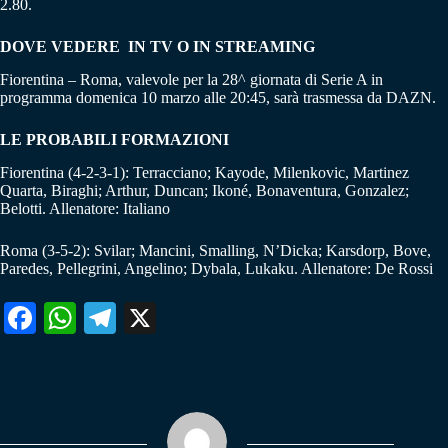
2.80.
DOVE VEDERE IN TV O IN STREAMING
Fiorentina – Roma, valevole per la 28^ giornata di Serie A in
programma domenica 10 marzo alle 20:45, sarà trasmessa da DAZN.
LE PROBABILI FORMAZIONI
Fiorentina (4-2-3-1): Terracciano; Kayode, Milenkovic, Martinez
Quarta, Biraghi; Arthur, Duncan; Ikoné, Bonaventura, Gonzalez;
Belotti. Allenatore: Italiano
Roma (3-5-2): Svilar; Mancini, Smalling, N’Dicka; Karsdorp, Bove,
Paredes, Pellegrini, Angelino; Dybala, Lukaku. Allenatore: De Rossi
Fa
W
Te
X
ce
ha
le
bo
ts
gr
ok
A
a
pp
m