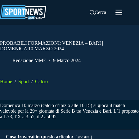
Salta
al
Cerca
contenuto
PROBABILI FORMAZIONI: VENEZIA – BARI |
DOMENICA 10 MARZO 2024
Redazione MME
9 Marzo 2024
Home
/
Sport
/
Calcio
Domenica 10 marzo (calcio d’inizio alle 16:15) si gioca il match
valevole per la 29^ giornata di Serie B tra Venezia e Bari. L’1 proposto
a 1.73, l’X a 3.55, il 2 a 4.95.
Cosa troverai in questo articolo:
mostra