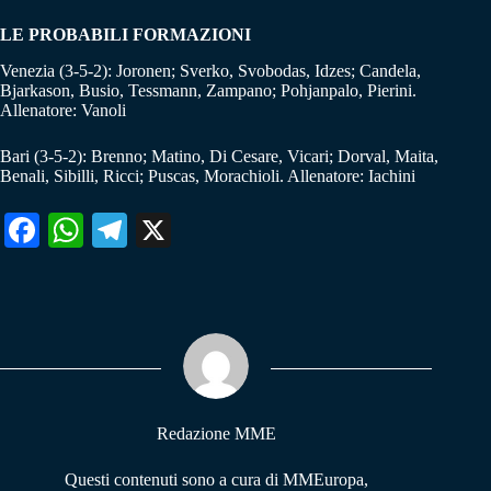
LE PROBABILI FORMAZIONI
Venezia (3-5-2): Joronen; Sverko, Svobodas, Idzes; Candela,
Bjarkason, Busio, Tessmann, Zampano; Pohjanpalo, Pierini.
Allenatore: Vanoli
Bari (3-5-2): Brenno; Matino, Di Cesare, Vicari; Dorval, Maita,
Benali, Sibilli, Ricci; Puscas, Morachioli. Allenatore: Iachini
Fa
W
Te
X
ce
ha
le
bo
ts
gr
ok
A
a
pp
m
Redazione MME
Questi contenuti sono a cura di MMEuropa,