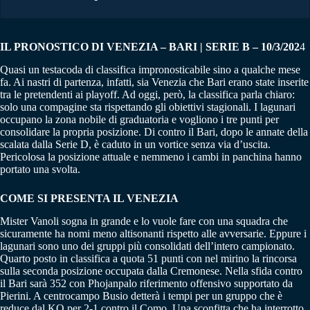
IL PRONOSTICO DI VENEZIA – BARI | SERIE B – 10/3/202
4
Quasi un testacoda di classifica impronosticabile sino a qualche mese
fa. Ai nastri di partenza, infatti, sia Venezia che Bari erano state inserite
tra le pretendenti ai playoff. Ad oggi, però, la classifica parla chiaro:
solo una compagine sta rispettando gli obiettivi stagionali. I lagunari
occupano la zona nobile di graduatoria e vogliono i tre punti per
consolidare la propria posizione. Di contro il Bari, dopo le annate della
scalata dalla Serie D, è caduto in un vortice senza via d’uscita.
Pericolosa la posizione attuale e nemmeno i cambi in panchina hanno
portato una svolta.
COME SI PRESENTA IL VENEZIA
Mister Vanoli sogna in grande e lo vuole fare con una squadra che
sicuramente ha nomi meno altisonanti rispetto alle avversarie. Eppure i
lagunari sono uno dei gruppi più consolidati dell’intero campionato.
Quarto posto in classifica a quota 51 punti con nel mirino la rincorsa
sulla seconda posizione occupata dalla Cremonese. Nella sfida contro
il Bari sarà 352 con Phojanpalo riferimento offensivo supportato da
Pierini. A centrocampo Busio detterà i tempi per un gruppo che è
reduce dal KO per 2-1 contro il Como. Una sconfitta che ha interrotto