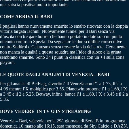
una striscia positiva molto importante.
COME ARRIVA IL BARI
I pugliesi hanno nuovamente smarrito lo smalto ritrovato con la doppia
vittoria targata Iachini. Nuovamente tunnel per il Bari senza via
d’uscita con tre gare horror che hanno portato in dote solo un punto
ottenuto contro lo Spezia. Da segnalare le due sconfitte consecutive
contro Sudtirol e Catanzaro senza trovare la via della rete. Certamente
non manca la qualità a questa squadra ma l’idea di gioco e la grinta
sembrano smarrite. Sono 34 i punti in classifica con un +4 sulla zona
playout.
LE QUOTE DAGLI ANALISTI DI VENEZIA – BARI
Per gli analisti di BetFlag, favorito è il Venezia con l’1 a 1.73, il 2 a
4.95 mentre l’X moltiplica per 3.55. Planetwin propone l’1 a 1.68, l’X
a 3.45 e il 2 a 5.25. Betway, infine, banca l’1 a 1.68, l’X a 3.45 e il 2 a
5.35.
DOVE VEDERE IN TV O IN STREAMING
Venezia – Bari, valevole per la 29^ giornata di Serie B in programma
domenica 10 marzo alle 16:15, sarà trasmessa da Sky Calcio e DAZN.