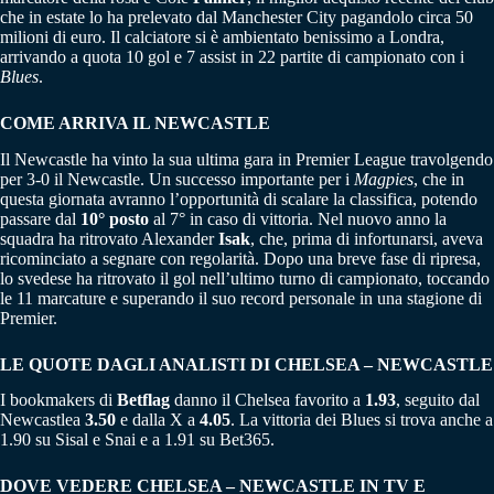
che in estate lo ha prelevato dal Manchester City pagandolo circa 50
milioni di euro. Il calciatore si è ambientato benissimo a Londra,
arrivando a quota 10 gol e 7 assist in 22 partite di campionato con i
Blues
.
COME ARRIVA IL NEWCASTLE
Il Newcastle ha vinto la sua ultima gara in Premier League travolgendo
per 3-0 il Newcastle. Un successo importante per i
Magpies
, che in
questa giornata avranno l’opportunità di scalare la classifica, potendo
passare dal
10° posto
al 7° in caso di vittoria. Nel nuovo anno la
squadra ha ritrovato Alexander
Isak
, che, prima di infortunarsi, aveva
ricominciato a segnare con regolarità. Dopo una breve fase di ripresa,
lo svedese ha ritrovato il gol nell’ultimo turno di campionato, toccando
le 11 marcature e superando il suo record personale in una stagione di
Premier.
LE QUOTE DAGLI ANALISTI DI CHELSEA – NEWCASTLE
I bookmakers di
Betflag
danno il Chelsea favorito a
1.93
, seguito dal
Newcastlea
3.50
e dalla X a
4.05
. La vittoria dei Blues si trova anche a
1.90 su Sisal e Snai e a 1.91 su Bet365.
DOVE VEDERE CHELSEA – NEWCASTLE IN TV E