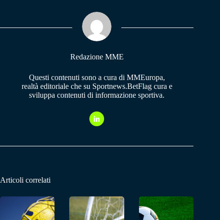
ok
A
a
pp
m
Redazione MME
Questi contenuti sono a cura di MMEuropa,
realtà editoriale che su Sportnews.BetFlag cura e
sviluppa contenuti di informazione sportiva.
Articoli correlati