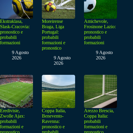
Ekstraklasa,
Moreirense
Amichevole,
Slask-Cracovia:
Braga, Liga
Frosinone Lazio:
pronostico e
Portugal:
pronostico e
probabili
probabili
probabili
formazioni
formazioni e
formazioni
pronostico
9 Agosto
9 Agosto
2026
9 Agosto
2026
2026
Eredivisie,
Coppa Italia,
Arezzo Brescia,
Zwolle Ajax:
Benevento-
Coppa Italia:
probabili
Ravenna:
probabili
formazioni e
pronostico e
formazioni e
pronostico
probabili
pronostico