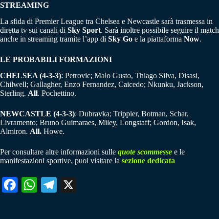
STREAMING
La sfida di Premier League tra Chelsea e Newcastle sarà trasmessa in
diretta tv sui canali di
Sky Sport
. Sarà inoltre possibile seguire il match
anche in streaming tramite l’app di
Sky Go
e la piattaforma
Now
.
LE PROBABILI FORMAZIONI
CHELSEA (4-3-3)
: Petrovic; Malo Gusto, Thiago Silva, Disasi,
Chilwell; Gallagher, Enzo Fernandez, Caicedo; Nkunku, Jackson,
Sterling.
All
. Pochettino.
NEWCASTLE (4-3-3)
: Dubravka; Trippier, Botman, Schar,
Livramento; Bruno Guimaraes, Miley, Longstaff; Gordon, Isak,
Almiron.
All.
Howe.
Per consultare altre informazioni sulle
quote scommesse
e le
manifestazioni sportive, puoi visitare la
sezione dedicata
Fa
W
Te
X
ce
ha
le
bo
ts
gr