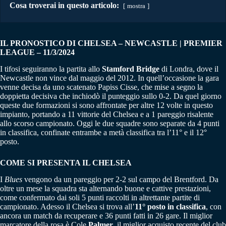
Cosa troverai in questo articolo:
mostra
IL PRONOSTICO DI CHELSEA – NEWCASTLE | PREMIER
LEAGUE – 11/3/2024
I tifosi seguiranno la partita allo
Stamford Bridge
di Londra, dove il
Newcastle non vince dal maggio del 2012. In quell’occasione la gara
venne decisa da uno scatenato Papiss Cisse, che mise a segno la
doppietta decisiva che inchiodò il punteggio sullo 0-2. Da quel giorno
queste due formazioni si sono affrontate per altre 12 volte in questo
impianto, portando a 11 vittorie del Chelsea e a 1 pareggio risalente
allo scorso campionato. Oggi le due squadre sono separate da 4 punti
in classifica, confinate entrambe a metà classifica tra l’11° e il 12°
posto.
COME SI PRESENTA IL CHELSEA
I
Blues
vengono da un pareggio per 2-2 sul campo del Brentford. Da
oltre un mese la squadra sta alternando buone e cattive prestazioni,
come confermato dai soli 5 punti raccolti in altrettante partite di
campionato. Adesso il Chelsea si trova all’
11° posto in classifica
, con
ancora un match da recuperare e 36 punti fatti in 26 gare. Il miglior
marcatore della rosa è Cole
Palmer
, il miglior acquisto recente del club