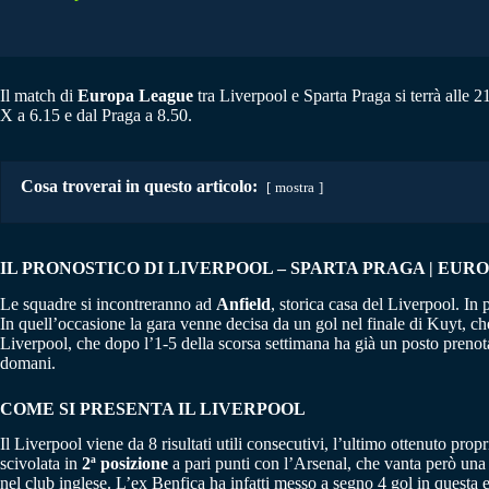
Il match di
Europa League
tra Liverpool e Sparta Praga si terrà alle 
X a 6.15 e dal Praga a 8.50.
Cosa troverai in questo articolo:
mostra
IL PRONOSTICO DI LIVERPOOL – SPARTA PRAGA | EUROP
Le squadre si incontreranno ad
Anfield
, storica casa del Liverpool. In
In quell’occasione la gara venne decisa da un gol nel finale di Kuyt, ch
Liverpool, che dopo l’1-5 della scorsa settimana ha già un posto prenotat
domani.
COME SI PRESENTA IL LIVERPOOL
Il Liverpool viene da 8 risultati utili consecutivi, l’ultimo ottenuto pro
scivolata in
2ª posizione
a pari punti con l’Arsenal, che vanta però una
nel club inglese. L’ex Benfica ha infatti messo a segno 4 gol in questa