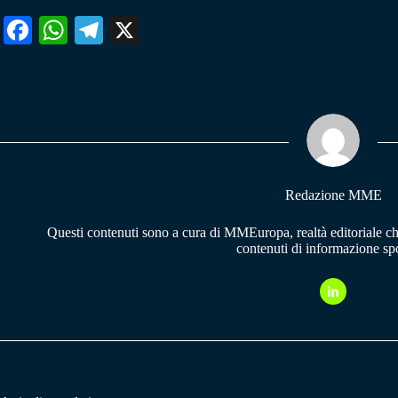
Fa
W
Te
X
ce
ha
le
bo
ts
gr
ok
A
a
pp
m
Redazione MME
Questi contenuti sono a cura di MMEuropa, realtà editoriale c
contenuti di informazione spo