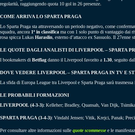
regolarità, raggiungendo quota 10 gol in 26 presenze.
COME ARRIVA LO SPARTA PRAGA
Lo Sparta Praga sta attraversando un periodo negativo, come confermato d
squadra, ancora
1ª in classifica
ma con 1 solo punto di vantaggio dai riva
rosa spicca Lukas
Haraslin
, esterno d’attacco ex Sassuolo. Il 27enne s
LE QUOTE DAGLI ANALISTI DI LIVERPOOL – SPARTA P
I bookmakers di
Betflag
danno il Liverpool favorito a
1.30
, seguito da
DOVE VEDERE LIVERPOOL – SPARTA PRAGA IN TV E 
La sfida di Europa League tra Liverpool e Sparta Praga sarà trasmessa i
LE PROBABILI FORMAZIONI
LIVERPOOL (4-3-3)
: Kelleher; Bradley, Quansah, Van Dijk, Tsimik
SPARTA PRAGA (3-4-3)
: Vindahl Jensen; Vitik, Krejci, Panak; Pre
Per consultare altre informazioni sulle
quote scommesse
e le manifestaz