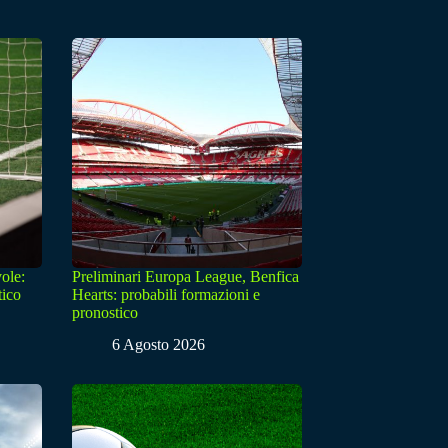
ole:
Preliminari Europa League, Benfica
tico
Hearts: probabili formazioni e
pronostico
6 Agosto 2026