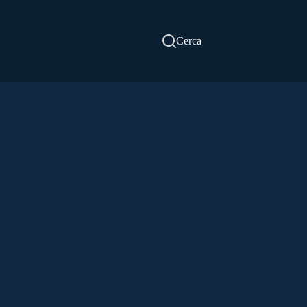
Cerca