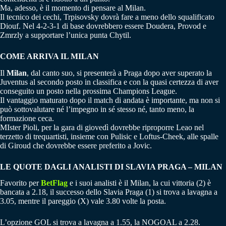
Ma, adesso, è il momento di pensare al Milan.
Il tecnico dei cechi, Trpisovsky dovrà fare a meno dello squalificato
Diouf. Nel 4-2-3-1 di base dovrebbero essere Doudera, Provod e
Zmrzly a supportare l’unica punta Chytil.
COME ARRIVA IL MILAN
Il
Milan
, dal canto suo, si presenterà a Praga dopo aver superato la
Juventus al secondo posto in classifica e con la quasi certezza di aver
conseguito un posto nella prossima Champions League.
Il vantaggio maturato dopo il match di andata è importante, ma non si
può sottovalutare né l’impegno in sé stesso né, tanto meno, la
formazione ceca.
MIster Pioli, per la gara di giovedì dovrebbe riproporre Leao nel
terzetto di trequartisti, insieme con Pulisic e Loftus-Cheek, alle spalle
di Giroud che dovrebbe essere preferito a Jovic.
LE QUOTE DAGLI ANALISTI DI SLAVIA PRAGA – MILAN
Favorito per
BetFlag
e i suoi analisti è il Milan, la cui vittoria (2) è
bancata a 2.18, il successo dello Slavia Praga (1) si trova a lavagna a
3.05, mentre il pareggio (X) vale 3.80 volte la posta.
L’opzione GOL si trova a lavagna a 1.55, la NOGOAL a 2.28.