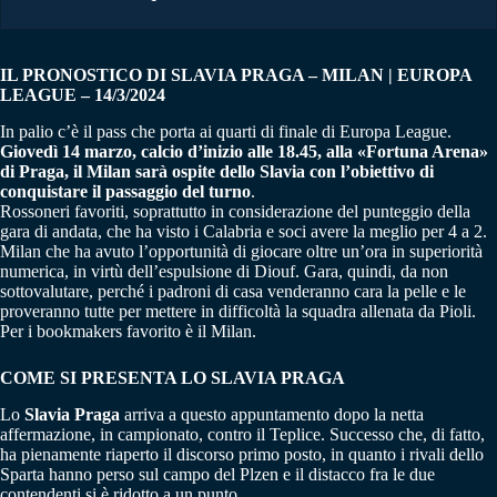
IL PRONOSTICO DI SLAVIA PRAGA – MILAN | EUROPA
LEAGUE – 14/3/2024
In palio c’è il pass che porta ai quarti di finale di Europa League.
Giovedì 14 marzo, calcio d’inizio alle 18.45, alla «Fortuna Arena»
di Praga, il Milan sarà ospite dello Slavia con l’obiettivo di
conquistare il passaggio del turno
.
Rossoneri favoriti, soprattutto in considerazione del punteggio della
gara di andata, che ha visto i Calabria e soci avere la meglio per 4 a 2.
Milan che ha avuto l’opportunità di giocare oltre un’ora in superiorità
numerica, in virtù dell’espulsione di Diouf. Gara, quindi, da non
sottovalutare, perché i padroni di casa venderanno cara la pelle e le
proveranno tutte per mettere in difficoltà la squadra allenata da Pioli.
Per i bookmakers favorito è il Milan.
COME SI PRESENTA LO SLAVIA PRAGA
Lo
Slavia Praga
arriva a questo appuntamento dopo la netta
affermazione, in campionato, contro il Teplice. Successo che, di fatto,
ha pienamente riaperto il discorso primo posto, in quanto i rivali dello
Sparta hanno perso sul campo del Plzen e il distacco fra le due
contendenti si è ridotto a un punto.