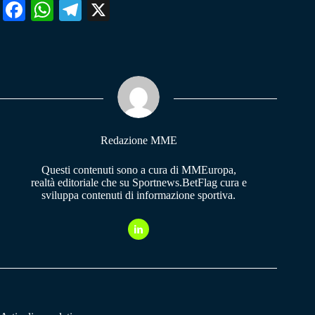
Fa
W
Te
X
ce
ha
le
bo
ts
gr
ok
A
a
pp
m
Redazione MME
Questi contenuti sono a cura di MMEuropa,
realtà editoriale che su Sportnews.BetFlag cura e
sviluppa contenuti di informazione sportiva.