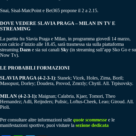
Snai, Sisal-MatcPoint e Bet365 propone il 2 a 2.15.
DOVE VEDERE SLAVIA PRAGA – MILAN IN TV E
STREAMING
La partita fra Slavia Praga e Milan, in programma giovedì 14 marzo,
con calcio d’inizio alle 18.45, sarà trasmessa sia sulla piattaforma
streaming
Dazn
e sia sui canali
Sk
y (in streaming sull’app Sko Go e su
Now Tv).
LE PROBABILI FORMAZIONI
SLAVIA PRAGA (4-2-3-1)
: Stanek; Vicek, Holes, Zima, Boril;
Masopust, Dorley; Doudera, Provod, Zmrzly; Chytil. All. Trpisovsky.
MILAN (4-2-3-1):
Maignan; Calabria, Kjaer, Tomori, Theo
Hernandez; Adli, Reijnders; Pulisic, Loftus-Cheek, Leao; Giroud. All.
Pioli.
Per consultare altre informazioni sulle
quote scommesse
e le
manifestazioni sportive, puoi visitare la
sezione dedicata