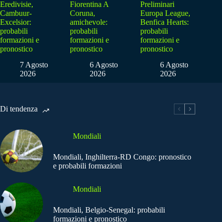
Eredivisie,
Fiorentina A
Preliminari
Cambuur-
Coruna,
Europa League,
Excelsior:
amichevole:
Benfica Hearts:
probabili
probabili
probabili
formazioni e
formazioni e
formazioni e
pronostico
pronostico
pronostico
7 Agosto
6 Agosto
6 Agosto
2026
2026
2026
Di tendenza
Mondiali
Mondiali, Inghilterra-RD Congo: pronostico
e probabili formazioni
Mondiali
Mondiali, Belgio-Senegal: probabili
formazioni e pronostico