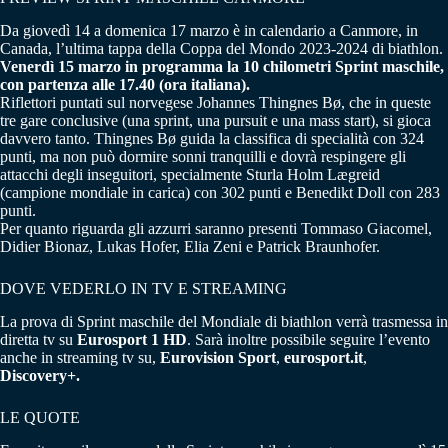
Da giovedì 14 a domenica 17 marzo è in calendario a Canmore, in
Canada, l’ultima tappa della Coppa del Mondo 2023-2024 di biathlon.
Venerdì 15 marzo in programma la 10 chilometri Sprint maschile,
con partenza alle 17.40 (ora italiana).
Riflettori puntati sul norvegese Johannes Thingnes Bø, che in queste
tre gare conclusive (una sprint, una pursuit e una mass start), si gioca
davvero tanto. Thingnes Bø guida la classifica di specialità con 324
punti, ma non può dormire sonni tranquilli e dovrà respingere gli
attacchi degli inseguitori, specialmente Sturla Holm Lægreid
(campione mondiale in carica) con 302 punti e Benedikt Doll con 283
punti.
Per quanto riguarda gli azzurri saranno presenti Tommaso Giacomel,
Didier Bionaz, Lukas Hofer, Elia Zeni e Patrick Braunhofer.
DOVE VEDERLO IN TV E STREAMING
La prova di Sprint maschile del Mondiale di biathlon verrà trasmessa in
diretta tv su
Eurosport 1 HD
. Sarà inoltre possibile seguire l’evento
anche in streaming tv su,
Eurovision Sport
,
eurosport.it
,
Discovery+.
LE QUOTE