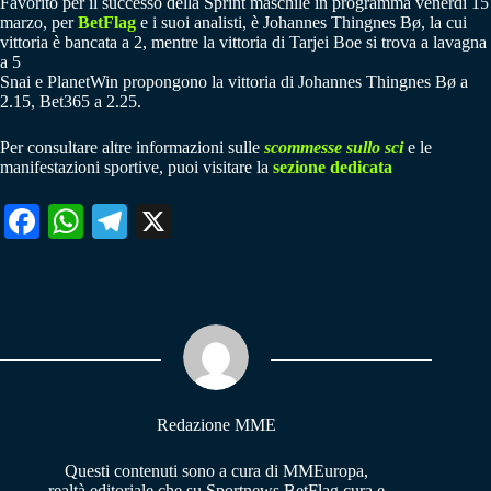
Favorito per il successo della Sprint maschile in programma venerdì 15
marzo, per
BetFlag
e i suoi analisti, è Johannes Thingnes Bø, la cui
vittoria è bancata a 2, mentre la vittoria di Tarjei Boe si trova a lavagna
a 5
Snai e PlanetWin propongono la vittoria di Johannes Thingnes Bø a
2.15, Bet365 a 2.25.
Per consultare altre informazioni sulle
scommesse sullo sci
e le
manifestazioni sportive, puoi visitare la
sezione dedicata
Fa
W
Te
X
ce
ha
le
bo
ts
gr
ok
A
a
pp
m
Redazione MME
Questi contenuti sono a cura di MMEuropa,
realtà editoriale che su Sportnews.BetFlag cura e