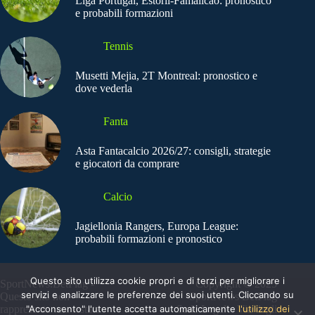
Liga Portugal, Estoril-Famalicao: pronostico
e probabili formazioni
Tennis
Musetti Mejia, 2T Montreal: pronostico e
dove vederla
Fanta
Asta Fantacalcio 2026/27: consigli, strategie
e giocatori da comprare
Calcio
Jagiellonia Rangers, Europa League:
probabili formazioni e pronostico
Questo sito utilizza cookie propri e di terzi per migliorare i
SportNews.BetFlag -
Copyright © 2025
servizi e analizzare le preferenze dei suoi utenti. Cliccando su
Questo sito non
SportNews BetFlag
"Acconsento" l'utente accetta automaticamente
l'utilizzo dei
rappresenta una testata
Sede Legale: Via degli