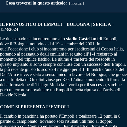
Cosa troverai in questo articolo:
mostra
IL PRONOSTICO DI EMPOLI – BOLOGNA | SERIE A –
15/3/2024
Le due squadre si incontreranno allo
stadio Castellani
di Empoli,
dove il Bologna non vince dal 19 settembre del 2001. In
quell’occasione i club si incontrarono per i sedicesimi di Coppa Italia,
portando al passaggio degli emiliani in seguito all’1-4 registrato al
momento del triplice fischio. Le ultime 4 trasferte dei rossoblù in
questo impianto si sono sempre concluse con un successo dell’Empoli,
la più recente giusto lo scorso 4 maggio per 3-1. Il match d’andata del
Dall’Ara è invece stato a senso unico in favore del Bologna, che grazie
a una tripletta di Orsolini vinse per 3-0. L’attuale momento di forma fa
della formazione di Thiago Motta la favorita per il successo, sarebbe
però un errore sottovalutare un Empoli in netta ripresa dall’arrivo di
Davide Nicola
COME SI PRESENTA L’EMPOLI
Il cambio in panchina ha portato l’Empoli a totalizzare 12 punti in 8
partite di campionato, trovando solo risultati utili fino al doppio
insuccesso con Cagliari ed Empoli. Per il match di domani Nicola