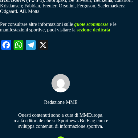
BOLOGNA (4-2-3-1)
: Skorupski; De Silvestri, Beukema, Calafiori,
Kristiansen; Fabbian, Freuler; Orsolini, Ferguson, Saelemaekers;
Odgaard.
All
. Motta
Per consultare altre informazioni sulle
quote scommesse
e le
manifestazioni sportive, puoi visitare la
sezione dedicata
Fa
W
Te
X
ce
ha
le
bo
ts
gr
ok
A
a
pp
m
Redazione MME
Questi contenuti sono a cura di MMEuropa,
realtà editoriale che su Sportnews.BetFlag cura e
sviluppa contenuti di informazione sportiva.