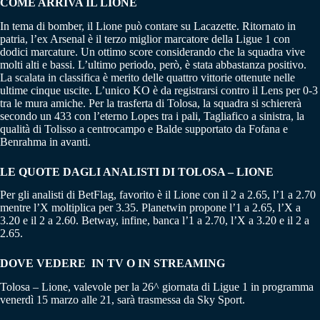
COME ARRIVA IL LIONE
In tema di bomber, il Lione può contare su Lacazette. Ritornato in
patria, l’ex Arsenal è il terzo miglior marcatore della Ligue 1 con
dodici marcature. Un ottimo score considerando che la squadra vive
molti alti e bassi. L’ultimo periodo, però, è stata abbastanza positivo.
La scalata in classifica è merito delle quattro vittorie ottenute nelle
ultime cinque uscite. L’unico KO è da registrarsi contro il Lens per 0-3
tra le mura amiche. Per la trasferta di Tolosa, la squadra si schiererà
secondo un 433 con l’eterno Lopes tra i pali, Tagliafico a sinistra, la
qualità di Tolisso a centrocampo e Balde supportato da Fofana e
Benrahma in avanti.
LE QUOTE DAGLI ANALISTI DI TOLOSA – LIONE
Per gli analisti di BetFlag, favorito è il Lione con il 2 a 2.65, l’1 a 2.70
mentre l’X moltiplica per 3.35. Planetwin propone l’1 a 2.65, l’X a
3.20 e il 2 a 2.60. Betway, infine, banca l’1 a 2.70, l’X a 3.20 e il 2 a
2.65.
DOVE VEDERE IN TV O IN STREAMING
Tolosa – Lione, valevole per la 26^ giornata di Ligue 1 in programma
venerdì 15 marzo alle 21, sarà trasmessa da Sky Sport.