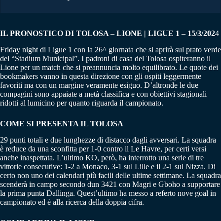
IL PRONOSTICO DI TOLOSA – LIONE | LIGUE 1 – 15/3/202
4
Friday night di Ligue 1 con la 26^ giornata che si aprirà sul prato verde
del “Stadium Municipal”. I padroni di casa del Tolosa ospiteranno il
Lione per un match che si preannuncia molto equilibrato. Le quote dei
bookmakers vanno in questa direzione con gli ospiti leggermente
favoriti ma con un margine veramente esiguo. D’altronde le due
compagini sono appaiate a metà classifica e con obiettivi stagionali
ridotti al lumicino per quanto riguarda il campionato.
COME SI PRESENTA IL TOLOSA
29 punti totali e due lunghezze di distacco dagli avversari. La squadra
è reduce da una sconfitta per 1-0 contro il Le Havre, per certi versi
anche inaspettata. L’ultimo KO, però, ha interrotto una serie di tre
vittorie consecutive: 1-2 a Monaco, 3-1 sul Lille e il 2-1 sul Nizza. Di
certo non uno dei calendari più facili delle ultime settimane. La squadra
scenderà in campo secondo dun 3421 con Magri e Gboho a supportare
la prima punta Dallinga. Quest’ultimo ha messo a referto nove goal in
campionato ed è alla ricerca della doppia cifra.