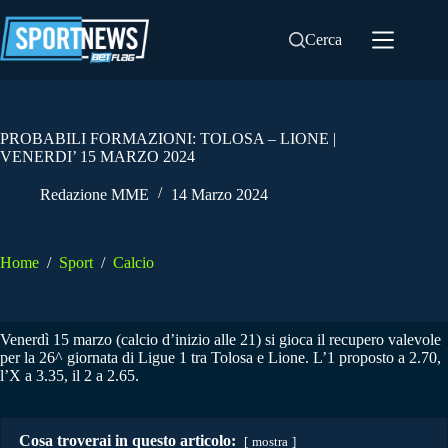
Salta
al
Cerca
contenuto
PROBABILI FORMAZIONI: TOLOSA – LIONE |
VENERDI’ 15 MARZO 2024
Redazione MME
14 Marzo 2024
Home
/
Sport
/
Calcio
Venerdì 15 marzo (calcio d’inizio alle 21) si gioca il recupero valevole
per la 26^ giornata di Ligue 1 tra Tolosa e Lione. L’1 proposto a 2.70,
l’X a 3.35, il 2 a 2.65.
Cosa troverai in questo articolo:
mostra