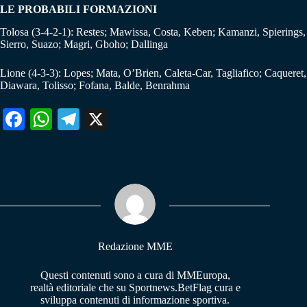
LE PROBABILI FORMAZIONI
Tolosa (3-4-2-1): Restes; Mawissa, Costa, Keben; Kamanzi, Spierings,
Sierro, Suazo; Magri, Gboho; Dallinga
Lione (4-3-3): Lopes; Mata, O’Brien, Caleta-Car, Tagliafico; Caqueret,
Diawara, Tolisso; Fofana, Balde, Benrahma
Fa
W
Te
X
ce
ha
le
bo
ts
gr
ok
A
a
pp
m
Redazione MME
Questi contenuti sono a cura di MMEuropa,
realtà editoriale che su Sportnews.BetFlag cura e
sviluppa contenuti di informazione sportiva.