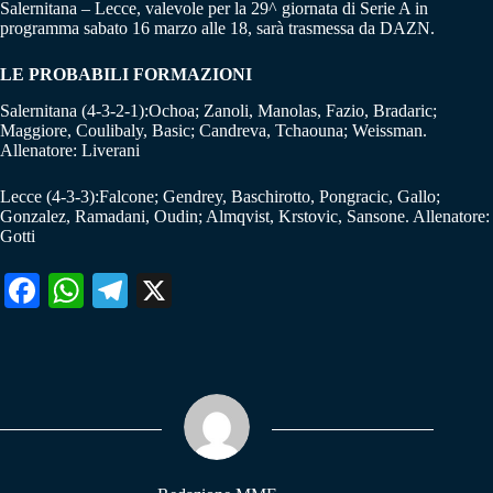
Salernitana – Lecce, valevole per la 29^ giornata di Serie A in
programma sabato 16 marzo alle 18, sarà trasmessa da DAZN.
LE PROBABILI FORMAZIONI
Salernitana (4-3-2-1):Ochoa; Zanoli, Manolas, Fazio, Bradaric;
Maggiore, Coulibaly, Basic; Candreva, Tchaouna; Weissman.
Allenatore: Liverani
Lecce (4-3-3):Falcone; Gendrey, Baschirotto, Pongracic, Gallo;
Gonzalez, Ramadani, Oudin; Almqvist, Krstovic, Sansone. Allenatore:
Gotti
Fa
W
Te
X
ce
ha
le
bo
ts
gr
ok
A
a
pp
m