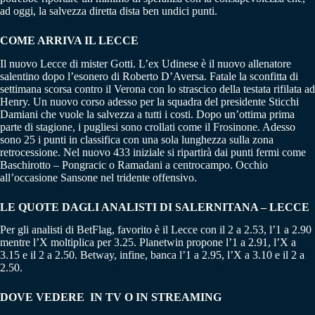
ad oggi, la salvezza diretta dista ben undici punti.
COME ARRIVA IL LECCE
Il nuovo Lecce di mister Gotti. L’ex Udinese è il nuovo allenatore
salentino dopo l’esonero di Roberto D’Aversa. Fatale la sconfitta di
settimana scorsa contro il Verona con lo strascico della testata rifilata ad
Henry. Un nuovo corso adesso per la squadra del presidente Sticchi
Damiani che vuole la salvezza a tutti i costi. Dopo un’ottima prima
parte di stagione, i pugliesi sono crollati come il Frosinone. Adesso
sono 25 i punti in classifica con una sola lunghezza sulla zona
retrocessione. Nel nuovo 433 iniziale si ripartirà dai punti fermi come
Baschirotto – Pongracic o Ramadani a centrocampo. Occhio
all’occasione Sansone nel tridente offensivo.
LE QUOTE DAGLI ANALISTI DI SALERNITANA – LECCE
Per gli analisti di BetFlag, favorito è il Lecce con il 2 a 2.53, l’1 a 2.90
mentre l’X moltiplica per 3.25. Planetwin propone l’1 a 2.91, l’X a
3.15 e il 2 a 2.50. Betway, infine, banca l’1 a 2.95, l’X a 3.10 e il 2 a
2.50.
DOVE VEDERE IN TV O IN STREAMING