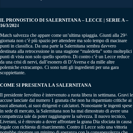
IL PRONOSTICO DI SALERNITANA – LECCE | SERIE A –
16/3/202
4
Match salvezza che appare come un’ultima spiaggia. Giunti alla 29^
giornata non c’è più spazio per attendere ma solo tempo di macinare
punti in classifica. Da una parte la Salernitana sembra davvero
destinata alla retrocessione in una stagione “maledetta” sotto molteplici
punti di vista non solo quello sportivo. Di contro c’è un Lecce reduce
da una crisi di nervi, dall’esonero di D’Aversa e da mille altre
polemiche extracampo. Ci sono tutti gli ingredienti per una gara
scoppiettante.
COME SI PRESENTA LA SALERNITANA
Il presidente Iervolino è intervenuto a ruota libera in settimana. Gravi le
accuse lanciate dal numero 1 granata che non ha risparmiato critiche ai
suoi allenatori, ai suoi dirigenti e calciatori. Nonostante le ingenti spese
in sede di mercato, la Salernitana non ha mai dimostrato di avere una
compattezza tale da poter raggiungere la salvezza. Il nuovo tecnico,
Liverani, si è ritrovato a dover affrontare la grana Dia sfociata in causa
legale con richiesta di risarcimento. Contro il Lecce solo una vittoria
potrebbe riportare un minimo di speranza con la consapevolezza che,