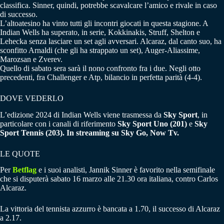
classifica. Sinner, quindi, potrebbe scavalcare l’amico e rivale in caso
di successo.
L’altoatesino ha vinto tutti gli incontri giocati in questa stagione. A
Indian Wells ha superato, in serie, Kokkinakis, Struff, Shelton e
Lehecka senza lasciare un set agli avversari. Alcaraz, dal canto suo, ha
sconfitto Arnaldi (che gli ha strappato un set), Auger-Aliassime,
Marozsan e Zverev.
Quello di sabato sera sarà il nono confronto fra i due. Negli otto
precedenti, fra Challenger e Atp, bilancio in perfetta parità (4-4).
DOVE VEDERLO
L’edizione 2024 di Indian Wells viene trasmessa da
Sky Sport
, in
particolare con i canali di riferimento
Sky Sport Uno (201)
e
Sky
Sport Tennis (203). I
n streaming su Sky Go, Now Tv.
LE QUOTE
Per
Betflag
e i suoi analisti, Jannik Sinner è favorito nella semifinale
che si disputerà sabato 16 marzo alle 21.30 ora italiana, contro Carlos
Alcaraz.
La vittoria del tennista azzurro è bancata a 1.70, il successo di Alcaraz
a 2.17.