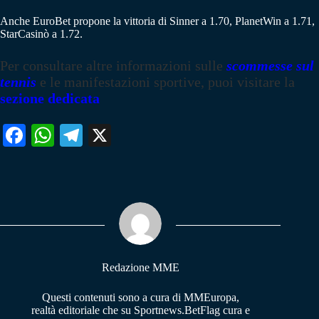
Anche EuroBet propone la vittoria di Sinner a 1.70, PlanetWin a 1.71,
StarCasinò a 1.72.
Per consultare altre informazioni sulle
scommesse sul
tennis
e le manifestazioni sportive, puoi visitare la
sezione dedicata
Fa
W
Te
X
ce
ha
le
bo
ts
gr
ok
A
a
pp
m
Redazione MME
Questi contenuti sono a cura di MMEuropa,
realtà editoriale che su Sportnews.BetFlag cura e