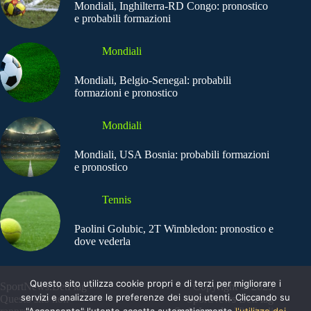
Mondiali, Inghilterra-RD Congo: pronostico
e probabili formazioni
Mondiali
Mondiali, Belgio-Senegal: probabili
formazioni e pronostico
Mondiali
Mondiali, USA Bosnia: probabili formazioni
e pronostico
Tennis
Paolini Golubic, 2T Wimbledon: pronostico e
dove vederla
Questo sito utilizza cookie propri e di terzi per migliorare i
SportNews.BetFlag -
Copyright © 2025
servizi e analizzare le preferenze dei suoi utenti. Cliccando su
Questo sito non
SportNews BetFlag