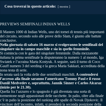
Cosa troverai in questo articolo:
mostra
PREVIEWS SEMIFINALI INDIAN WELLS
Il Masters 1000 di Indian Wells, uno dei tornei di tennis più importanti
del circuito, secondo solo alle prove dello Slam, è giunto alle battute
conclusive.
Nella giornata di sabato 16 marzo si svolgeranno le semifinali del
singolare sia in campo maschile e sia in quello femminile.
Si comincia con le gara del singolare femminile. Dalla mezzanotte
italiana la prima semifinale la disputeranno la numero 1 al mondo, Iga
Swiatek e l’ucraina Marta Kostyuk. A seguire, sarà il turno di Coco
Gauff numero 3 del seeding e la greca Maria Sakkari, accreditata della
nona testa di serie.
In serata sarà la volta delle due semifinali maschili.
A contendersi
l’accesso alla finale saranno l’americano Tommy Paul e il russo
Daniil Medvedev e, soprattutto, Jannik Sinner e Carlos Alcaraz
(inizio per le 21.30).
Quella fra l’azzurro e lo spagnolo è già diventata una sorta di
tormentone negli appassionati delle racchette. In palio, oltre alla finale
c’è in palio la posizione del ranking alle spalle di Novak Djokovic. Il
vincitore dell’incontro, infatti, si prenderà la seconda posizione della