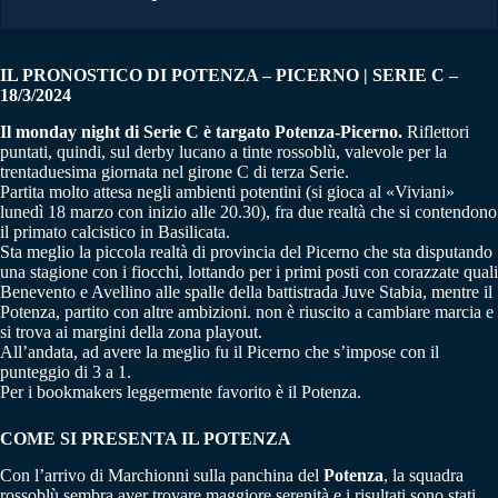
IL PRONOSTICO DI POTENZA – PICERNO | SERIE C –
18/3/2024
Il monday night di Serie C è targato Potenza-Picerno.
Riflettori
puntati, quindi, sul derby lucano a tinte rossoblù, valevole per la
trentaduesima giornata nel girone C di terza Serie.
Partita molto attesa negli ambienti potentini (si gioca al «Viviani»
lunedì 18 marzo con inizio alle 20.30), fra due realtà che si contendono
il primato calcistico in Basilicata.
Sta meglio la piccola realtà di provincia del Picerno che sta disputando
una stagione con i fiocchi, lottando per i primi posti con corazzate quali
Benevento e Avellino alle spalle della battistrada Juve Stabia, mentre il
Potenza, partito con altre ambizioni. non è riuscito a cambiare marcia e
si trova ai margini della zona playout.
All’andata, ad avere la meglio fu il Picerno che s’impose con il
punteggio di 3 a 1.
Per i bookmakers leggermente favorito è il Potenza.
COME SI PRESENTA IL POTENZA
Con l’arrivo di Marchionni sulla panchina del
Potenza
, la squadra
rossoblù sembra aver trovare maggiore serenità e i risultati sono stati