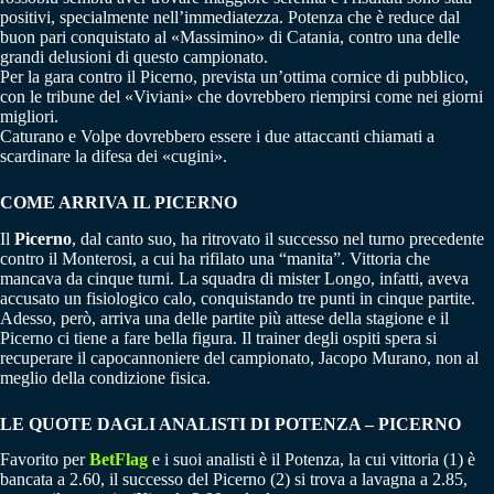
positivi, specialmente nell’immediatezza. Potenza che è reduce dal
buon pari conquistato al «Massimino» di Catania, contro una delle
grandi delusioni di questo campionato.
Per la gara contro il Picerno, prevista un’ottima cornice di pubblico,
con le tribune del «Viviani» che dovrebbero riempirsi come nei giorni
migliori.
Caturano e Volpe dovrebbero essere i due attaccanti chiamati a
scardinare la difesa dei «cugini».
COME ARRIVA IL PICERNO
Il
Picerno
, dal canto suo, ha ritrovato il successo nel turno precedente
contro il Monterosi, a cui ha rifilato una “manita”. Vittoria che
mancava da cinque turni. La squadra di mister Longo, infatti, aveva
accusato un fisiologico calo, conquistando tre punti in cinque partite.
Adesso, però, arriva una delle partite più attese della stagione e il
Picerno ci tiene a fare bella figura. Il trainer degli ospiti spera si
recuperare il capocannoniere del campionato, Jacopo Murano, non al
meglio della condizione fisica.
LE QUOTE DAGLI ANALISTI DI POTENZA – PICERNO
Favorito per
BetFlag
e i suoi analisti è il Potenza, la cui vittoria (1) è
bancata a 2.60, il successo del Picerno (2) si trova a lavagna a 2.85,