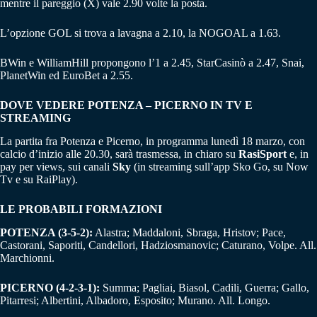
mentre il pareggio (X) vale 2.90 volte la posta.
L’opzione GOL si trova a lavagna a 2.10, la NOGOAL a 1.63.
BWin e WilliamHill propongono l’1 a 2.45, StarCasinò a 2.47, Snai,
PlanetWin ed EuroBet a 2.55.
DOVE VEDERE POTENZA – PICERNO IN TV E
STREAMING
La partita fra Potenza e Picerno, in programma lunedì 18 marzo, con
calcio d’inizio alle 20.30, sarà trasmessa, in chiaro su
RasiSport
e, in
pay per views, sui canali
Sky
(in streaming sull’app Sko Go, su Now
Tv e su RaiPlay).
LE PROBABILI FORMAZIONI
POTENZA (3-5-2):
Alastra; Maddaloni, Sbraga, Hristov; Pace,
Castorani, Saporiti, Candellori, Hadziosmanovic; Caturano, Volpe. All.
Marchionni.
PICERNO (4-2-3-1):
Summa; Pagliai, Biasol, Cadili, Guerra; Gallo,
Pitarresi; Albertini, Albadoro, Esposito; Murano. All. Longo.