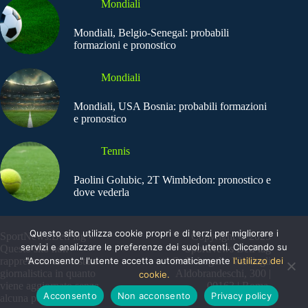
Mondiali
Mondiali, Belgio-Senegal: probabili
formazioni e pronostico
Mondiali
Mondiali, USA Bosnia: probabili formazioni
e pronostico
Tennis
Paolini Golubic, 2T Wimbledon: pronostico e
dove vederla
Questo sito utilizza cookie propri e di terzi per migliorare i
SportNews.BetFlag -
Copyright © 2025
servizi e analizzare le preferenze dei suoi utenti. Cliccando su
Questo sito non
SportNews BetFlag
"Acconsento" l'utente accetta automaticamente
l'utilizzo dei
rappresenta una testata
Sede Legale: Via degli
giornalistica in quanto
Aldobrandeschi, 300 |
cookie.
viene aggiornato senza
00163 | Roma
Acconsento
Non acconsento
Privacy policy
alcuna periodicità