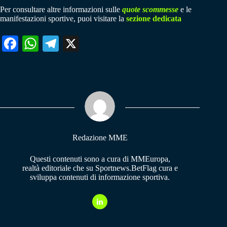
Per consultare altre informazioni sulle
quote scommesse
e le
manifestazioni sportive, puoi visitare la
sezione dedicata
Fa
W
Te
X
ce
ha
le
bo
ts
gr
ok
A
a
pp
m
Redazione MME
Questi contenuti sono a cura di MMEuropa,
realtà editoriale che su Sportnews.BetFlag cura e
sviluppa contenuti di informazione sportiva.