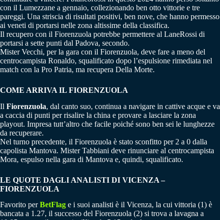
con il Lumezzane a gennaio, collezionando ben otto vittorie e tre
pareggi. Una striscia di risultati positivi, ben nove, che hanno permesso
ai veneti di portarsi nelle zona altissime della classifica.
Il recupero con il Fiorenzuola potrebbe permettere al LaneRossi di
portarsi a sette punti dal Padova, secondo.
Mister Vecchi, per la gara con il Fiorenzuola, deve fare a meno del
centrocampista Ronaldo, squalificato dopo l’espulsione rimediata nel
match con la Pro Patria, ma recupera Della Morte.
COME ARRIVA IL FIORENZUOLA
Il
Fiorenzuola
, dal canto suo, continua a navigare in cattive acque e va
a caccia di punti per risalire la china e provare a lasciare la zona
playout. Impresa tutt’altro che facile poiché sono ben sei le lunghezze
da recuperare.
Nel turno precedente, il Fiorenzuola è stato sconfitto per 2 a 0 dalla
capolista Mantova. Mister Tabbiani deve rinunciare al centrocampista
Mora, espulso nella gara di Mantova e, quindi, squalificato.
LE QUOTE DAGLI ANALISTI DI VICENZA –
FIORENZUOLA
Favorito per
BetFlag
e i suoi analisti è il Vicenza, la cui vittoria (1) è
bancata a 1.27, il successo del Fiorenzuola (2) si trova a lavagna a