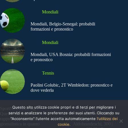
Mondiali
Mondiali, Belgio-Senegal: probabili
formazioni e pronostico
Mondiali
Mondiali, USA Bosnia: probabili formazioni
e pronostico
Tennis
Paolini Golubic, 2T Wimbledon: pronostico e
dove vederla
Questo sito utilizza cookie propri e di terzi per migliorare i
SportNews.BetFlag -
Copyright © 2025
servizi e analizzare le preferenze dei suoi utenti. Cliccando su
Questo sito non
SportNews BetFlag
"Acconsento" l'utente accetta automaticamente
l'utilizzo dei
rappresenta una testata
Sede Legale: Via degli
giornalistica in quanto
Aldobrandeschi, 300 |
cookie.