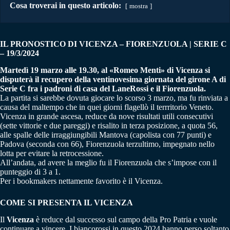
Cosa troverai in questo articolo:
mostra
IL PRONOSTICO DI VICENZA – FIORENZUOLA | SERIE C
– 19/3/2024
Martedì 19 marzo alle 19.30, al «Romeo Menti» di Vicenza si
disputerà il recupero della ventinovesima giornata del girone A di
Serie C fra i padroni di casa del LaneRossi e il Fiorenzuola.
La partita si sarebbe dovuta giocare lo scorso 3 marzo, ma fu rinviata a
causa del maltempo che in quei giorni flagellò il terrritorio Veneto.
Vicenza in grande ascesa, reduce da nove risultati utili consecutivi
(sette vittorie e due pareggi) e risalito in terza posizione, a quota 56,
alle spalle delle irraggiungibili Mantova (capolista con 77 punti) e
Padova (seconda con 66), Fiorenzuola terzultimo, impegnato nello
lotta per evitare la retrocessione.
All’andata, ad avere la meglio fu il Fiorenzuola che s’impose con il
punteggio di 3 a 1.
Per i bookmakers nettamente favorito è il Vicenza.
COME SI PRESENTA IL VICENZA
Il
Vicenza
è reduce dal successo sul campo della Pro Patria e vuole
continuare a vincere. I biancorossi in questo 2024 hanno perso soltanto