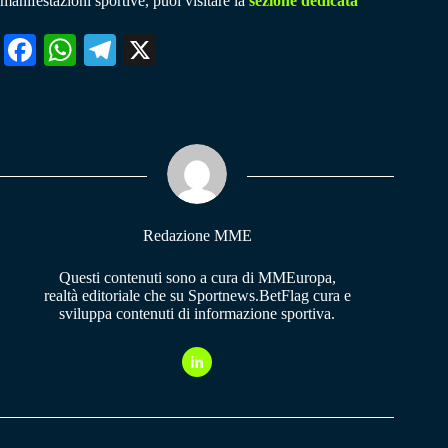
manifestazioni sportive, puoi visitare la
sezione dedicata
Fa
W
Te
X
ce
ha
le
bo
ts
gr
ok
A
a
pp
m
Redazione MME
Questi contenuti sono a cura di MMEuropa,
realtà editoriale che su Sportnews.BetFlag cura e
sviluppa contenuti di informazione sportiva.