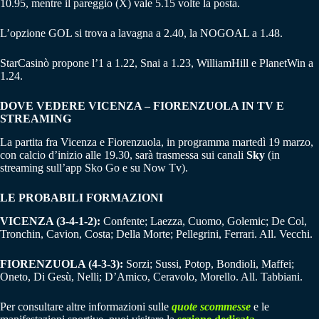
10.95, mentre il pareggio (X) vale 5.15 volte la posta.
L’opzione GOL si trova a lavagna a 2.40, la NOGOAL a 1.48.
StarCasinò propone l’1 a 1.22, Snai a 1.23, WilliamHill e PlanetWin a
1.24.
DOVE VEDERE VICENZA – FIORENZUOLA IN TV E
STREAMING
La partita fra Vicenza e Fiorenzuola, in programma martedì 19 marzo,
con calcio d’inizio alle 19.30, sarà trasmessa sui canali
Sky
(in
streaming sull’app Sko Go e su Now Tv).
LE PROBABILI FORMAZIONI
VICENZA (3-4-1-2):
Confente; Laezza, Cuomo, Golemic; De Col,
Tronchin, Cavion, Costa; Della Morte; Pellegrini, Ferrari. All. Vecchi.
FIORENZUOLA (4-3-3):
Sorzi; Sussi, Potop, Bondioli, Maffei;
Oneto, Di Gesù, Nelli; D’Amico, Ceravolo, Morello. All. Tabbiani.
Per consultare altre informazioni sulle
quote scommesse
e le