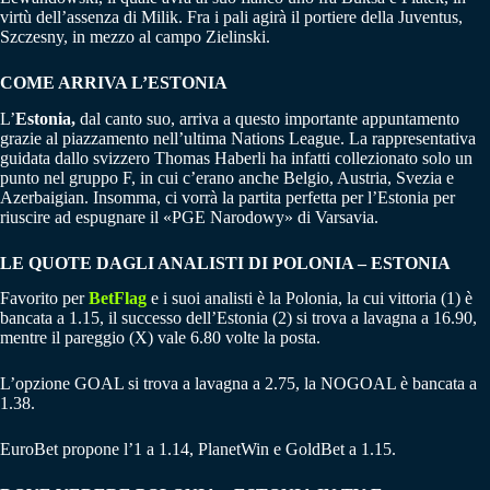
virtù dell’assenza di Milik. Fra i pali agirà il portiere della Juventus,
Szczesny, in mezzo al campo Zielinski.
COME ARRIVA L’ESTONIA
L’
Estonia,
dal canto suo, arriva a questo importante appuntamento
grazie al piazzamento nell’ultima Nations League. La rappresentativa
guidata dallo svizzero Thomas Haberli ha infatti collezionato solo un
punto nel gruppo F, in cui c’erano anche Belgio, Austria, Svezia e
Azerbaigian. Insomma, ci vorrà la partita perfetta per l’Estonia per
riuscire ad espugnare il «PGE Narodowy» di Varsavia.
LE QUOTE DAGLI ANALISTI DI POLONIA – ESTONIA
Favorito per
BetFlag
e i suoi analisti è la Polonia, la cui vittoria (1) è
bancata a 1.15, il successo dell’Estonia (2) si trova a lavagna a 16.90,
mentre il pareggio (X) vale 6.80 volte la posta.
L’opzione GOAL si trova a lavagna a 2.75, la NOGOAL è bancata a
1.38.
EuroBet propone l’1 a 1.14, PlanetWin e GoldBet a 1.15.