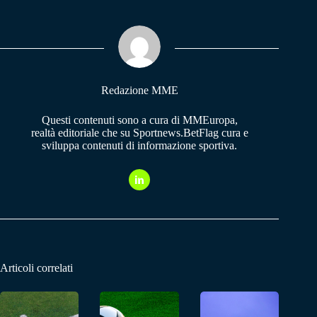
bo
ts
gr
ok
A
a
pp
m
Redazione MME
Questi contenuti sono a cura di MMEuropa,
realtà editoriale che su Sportnews.BetFlag cura e
sviluppa contenuti di informazione sportiva.
Articoli correlati