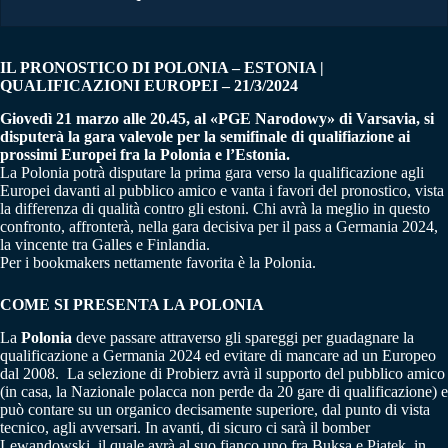
IL PRONOSTICO DI POLONIA – ESTONIA |
QUALIFICAZIONI EUROPEI – 21/3/2024
Giovedì 21 marzo alle 20.45, al «PGE Narodowy» di Varsavia, si
disputerà la gara valevole per la semifinale di qualifiazione ai
prossimi Europei fra la Polonia e l’Estonia.
La Polonia potrà disputare la prima gara verso la qualificazione agli
Europei davanti al pubblico amico e vanta i favori del pronostico, vista
la differenza di qualità contro gli estoni. Chi avrà la meglio in questo
confronto, affronterà, nella gara decisiva per il pass a Germania 2024,
la vincente tra Galles e Finlandia.
Per i bookmakers nettamente favorita è la Polonia.
COME SI PRESENTA LA POLONIA
La
Polonia
deve passare attraverso gli spareggi per guadagnare la
qualificazione a Germania 2024 ed evitare di mancare ad un Europeo
dal 2008. La selezione di Probierz avrà il supporto del pubblico amico
(in casa, la Nazionale polacca non perde da 20 gare di qualificazione) e
può contare su un organico decisamente superiore, dal punto di vista
tecnico, agli avversari. In avanti, di sicuro ci sarà il bomber
Lewandowski, il quale avrà al suo fianco uno fra Buksa e Piatek, in