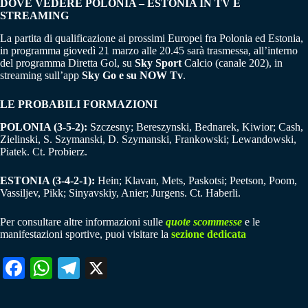
DOVE VEDERE POLONIA – ESTONIA IN TV E
STREAMING
La partita di qualificazione ai prossimi Europei fra Polonia ed Estonia,
in programma giovedì 21 marzo alle 20.45 sarà trasmessa, all’interno
del programma Diretta Gol, su
Sky Sport
Calcio (canale 202), in
streaming sull’app
Sky Go e su NOW Tv
.
LE PROBABILI FORMAZIONI
POLONIA (3-5-2):
Szczesny; Bereszynski, Bednarek, Kiwior; Cash,
Zielinski, S. Szymanski, D. Szymanski, Frankowski; Lewandowski,
Piatek. Ct. Probierz.
ESTONIA (3-4-2-1):
Hein; Klavan, Mets, Paskotsi; Peetson, Poom,
Vassiljev, Pikk; Sinyavskiy, Anier; Jurgens. Ct. Haberli.
Per consultare altre informazioni sulle
quote scommesse
e le
manifestazioni sportive, puoi visitare la
sezione dedicata
Fa
W
Te
X
ce
ha
le