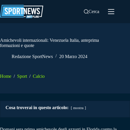
Salta
al
Cerca
contenuto
Amichevoli internazionali: Venezuela Italia, anteprima
formazioni e quote
Redazione SportNews
20 Marzo 2024
Home
/
Sport
/
Calcio
Cosa troverai in questo articolo:
mostra
Domani sera prima amichevole degli azzurri in Florida contro la