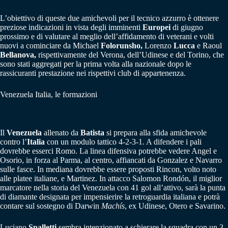
L’obiettivo di queste due amichevoli per il tecnico azzurro è ottenere
preziose indicazioni in vista degli imminenti
Europei
di giugno
prossimo e di valutare al meglio dell’affidamento di veterani e volti
nuovi a cominciare da Michael
Folorunsho,
Lorenzo
Lucca
e Raoul
Bellanova,
rispettivamente del Verona, dell’Udinese e del Torino, che
sono stati aggregati per la prima volta alla nazionale dopo le
rassicuranti prestazione nei rispettivi club di appartenenza.
Venezuela Italia, le formazioni
Il
Venezuela
allenato da
Batista
si prepara alla sfida amichevole
contro l’
Italia
con un modulo tattico 4-2-3-1. A difendere i pali
dovrebbe esserci Romo. La linea difensiva potrebbe vedere Angel e
Osorio, in forza al Parma, al centro, affiancati da Gonzalez e Navarro
sulle fasce. In mediana dovrebbe essere proposti Rincon, volto noto
alle platee italiane, e Martinez. In attacco Salomon Rondón, il miglior
marcatore nella storia del Venezuela con 41 gol all’attivo, sarà la punta
di diamante designata per impensierire la retroguardia italiana e potrà
contare sul sostegno di Darwin
Machís
, ex Udinese, Otero e Savarino.
Luciano
Spalletti
sembra intenzionato a schierare la squadra con un 3-