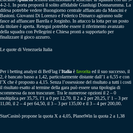
4-2-1. In porta proporrà il solito affidabile Gianluigi Donnarumma. La
difesa potrebbe vedere Buongiorno centrale affiancato da Mancini e
Bastoni. Giovanni Di Lorenzo e Federico Dimarco agiranno sulle
fasce ad affiancare Barella e Jorginho. In attacco la lotta per un posto
da titolare è aperta. Retegui potrebbe essere il riferimento avanzato
della squadra con Pellegrini e Chiesa pronti a supportarlo per
finalizzare il gioco azzurro.
Le quote di Venezuela Italia
Per i betting analyst di BetFlag l’
Italia
è
favorita
ed il suo successo, il
2, è bancato basso a 1,42, particolarmente distante dall’1 a 6,55 e con
l’X che è proposto a 4,15. Senza l’ossessione del risultato a tutti i costi
il risultato esatto al termine della gara può essere una tipologia di
scommessa da non trascurare. Tra le numerose opzioni il 2 – 0
moltiplica per 35,75, l’1 a 0 per 12,70. Il 2 a 2 per 20,25, l’ 1 – 3 per
11,00, il 2 – 4 per 64,50, il 3 – 3 per 135,00 e il 3 – 4 per 200,00.
StarCasinò propone la quota X a 4,05, PlanetWin la quota 2 a 1,38