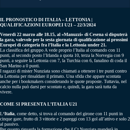
IL PRONOSTICO DI ITALIA – LETTONIA |
QUALIFICAZIONI EUROPEI U21 – 22/3/2024
Venerdì 22 marzo alle 18.15, al «Manuzzi» di Cesena si disputerà
la gara, valevole per la sesta giornata di qualificazione ai prossimi
Europei di categoria fra l’Italia e la Lettonia under 21.
La classifica del gruppo A vede proprio l’Italia al comando con 11
punti, al secondo posto l’Irlanda a quota 10, terza la Norvegia con 9
punti, a seguire la Lettonia con 7, la Turchia con 6, fanalino di coda il
San Marino a 0 punti.
I ragazzi di mister Nunziata sono chiamati a ottenere i tre punti contro
la Lettonia per rinsaldare il primato. Una sfida che appare scontata
anche per i bookmakers considerando le quote proposte. Tuttavia, nel
calcio nulla può darsi per scontato e, quindi, la gara sarà tutta da
vivere.
COME SI PRESENTA L’ITALIA U21
L
‘Italia
, come detto, si trova al comando del girone con 11 punti in
cinque gare, frutto di 3 vittorie e 2 pareggi con 13 gol all’attivo e solo 2
al passivo.
Per quanto riguarda la formazione che il Ct Nunziata manderà in