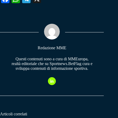
ce
ha
le
bo
ts
gr
ok
A
a
pp
m
Redazione MME
Questi contenuti sono a cura di MMEuropa,
realtà editoriale che su Sportnews.BetFlag cura e
sviluppa contenuti di informazione sportiva.
Articoli correlati