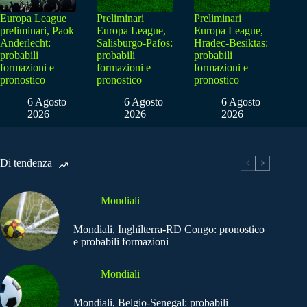
Europa League
Preliminari
Preliminari
preliminari, Paok
Europa League,
Europa League,
Anderlecht:
Salisburgo-Pafos:
Hradec-Besiktas:
probabili
probabili
probabili
formazioni e
formazioni e
formazioni e
pronostico
pronostico
pronostico
6 Agosto
6 Agosto
6 Agosto
2026
2026
2026
Di tendenza
Mondiali
Mondiali, Inghilterra-RD Congo: pronostico
e probabili formazioni
Mondiali
Mondiali, Belgio-Senegal: probabili