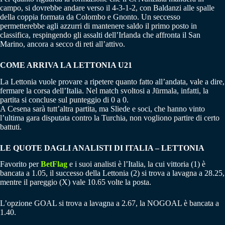
campo, si dovrebbe andare verso il 4-3-1-2, con Baldanzi alle spalle
della coppia formata da Colombo e Gnonto. Un seccesso
permetterebbe agli azzurri di mantenere saldo il primo posto in
classifica, respingendo gli assalti dell’Irlanda che affronta il San
Marino, ancora a secco di reti all’attivo.
COME ARRIVA LA LETTONIA U21
La Lettonia vuole provare a ripetere quanto fatto all’andata, vale a dire,
fermare la corsa dell’Italia. Nel match svoltosi a Jūrmala, infatti, la
partita si concluse sul punteggio di 0 a 0.
A Cesena sarà tutt’altra partita, ma Sliede e soci, che hanno vinto
l’ultima gara disputata contro la Turchia, non vogliono partire di certo
battuti.
LE QUOTE DAGLI ANALISTI DI ITALIA – LETTONIA
Favorito per
BetFlag
e i suoi analisti è l’Italia, la cui vittoria (1) è
bancata a 1.05, il successo della Lettonia (2) si trova a lavagna a 28.25,
mentre il pareggio (X) vale 10.65 volte la posta.
L’opzione GOAL si trova a lavagna a 2.67, la NOGOAL è bancata a
1.40.