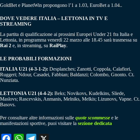
GoldBet e PlanetWin propongono l’1 a 1.03, EuroBet a 1.04..
DOVE VEDERE ITALIA – LETTONIA IN TV E
STREAMING
La partita di qualificazione ai prossimi Europei Under 21 fra Italia e
Lettonia, in programma venerdì 22 marzo alle 18.45 sarà trasmessa su
Rai 2
e, in streaming, su
RaiPlay
.
LE PROBABILI FORMAZIONI
ITALIA U21 (4-3-1-2):
Desplanches; Zanotti, Coppola, Calafiori,
Ruggeri; Ndour, Casadei, Fabbian; Baldanzi; Colombo, Gnonto. Ct.
Nunziata.
LETTONIA U21 (4-4-2):
Beks; Novikovs, Kudelkins, Sliede,
Maslovs; Rascevskis, Anmanis, Melniks, Melkis; Lizunovs, Vapne. Ct.
Basovs.
Per consultare altre informazioni sulle
quote scommesse
e le
manifestazioni sportive, puoi visitare la
sezione dedicata
Fa
W
Te
X