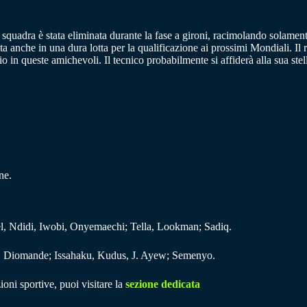
quadra è stata eliminata durante la fase a gironi, racimolando solamente
a anche in una dura lotta per la qualificazione ai prossimi Mondiali. Il r
rio in queste amichevoli. Il tecnico probabilmente si affiderà alla sua 
ne.
, Ndidi, Iwobi, Onyemaechi; Tella, Lookman; Sadiq.
, Diomande; Issahaku, Kudus, J. Ayew; Semenyo.
ioni sportive, puoi visitare la
sezione dedicata