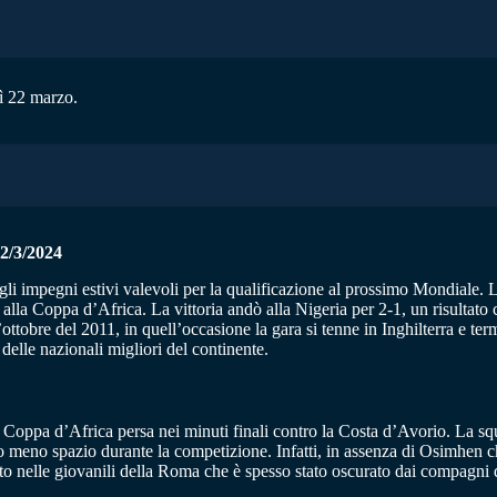
dì 22 marzo.
/3/2024
li impegni estivi valevoli per la qualificazione al prossimo Mondiale. L’
 alla Coppa d’Africa. La vittoria andò alla Nigeria per 2-1, un risultat
ottobre del 2011, in quell’occasione la gara si tenne in Inghilterra e te
elle nazionali migliori del continente.
Coppa d’Africa persa nei minuti finali contro la Costa d’Avorio. La squa
 meno spazio durante la competizione. Infatti, in assenza di Osimhen ch
iuto nelle giovanili della Roma che è spesso stato oscurato dai compagni 