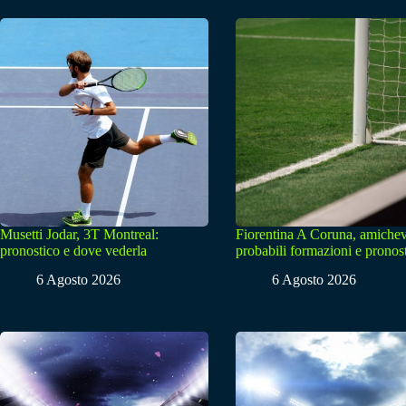
Musetti Jodar, 3T Montreal:
Fiorentina A Coruna, amichev
pronostico e dove vederla
probabili formazioni e pronos
6 Agosto 2026
6 Agosto 2026