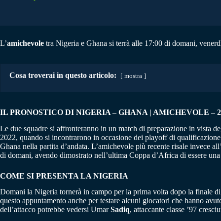
L’
amichevole
tra Nigeria e Ghana si terrà alle 17:00 di domani, vener
Cosa troverai in questo articolo:
mostra
IL PRONOSTICO DI NIGERIA – GHANA | AMICHEVOLE – 22
Le due squadre si affronteranno in un match di preparazione in vista deg
2022, quando si incontrarono in occasione dei playoff di qualificazione
Ghana nella partita d’andata. L’amichevole più recente risale invece all’
di domani, avendo dimostrato nell’ultima Coppa d’Africa di essere una d
COME SI PRESENTA LA NIGERIA
Domani la Nigeria tornerà in campo per la prima volta dopo la finale di 
questo appuntamento anche per testare alcuni giocatori che hanno avuto
dell’attacco potrebbe vedersi Umar
Sadiq
, attaccante classe ’97 cresc