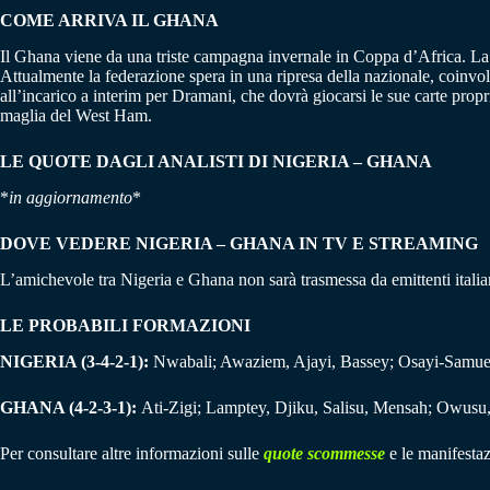
COME ARRIVA IL GHANA
Il Ghana viene da una triste campagna invernale in Coppa d’Africa. La s
Attualmente la federazione spera in una ripresa della nazionale, coinvolt
all’incarico a interim per Dramani, che dovrà giocarsi le sue carte prop
maglia del West Ham.
LE QUOTE DAGLI ANALISTI DI NIGERIA – GHANA
*
in aggiornamento
*
DOVE VEDERE NIGERIA – GHANA IN TV E STREAMING
L’amichevole tra Nigeria e Ghana non sarà trasmessa da emittenti italia
LE PROBABILI FORMAZIONI
NIGERIA (3-4-2-1):
Nwabali; Awaziem, Ajayi, Bassey; Osayi-Samuel
GHANA (4-2-3-1):
Ati-Zigi; Lamptey, Djiku, Salisu, Mensah; Owusu
Per consultare altre informazioni sulle
quote scommesse
e le manifestaz