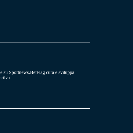
he su Sportnews.BetFlag cura e sviluppa
rtiva.