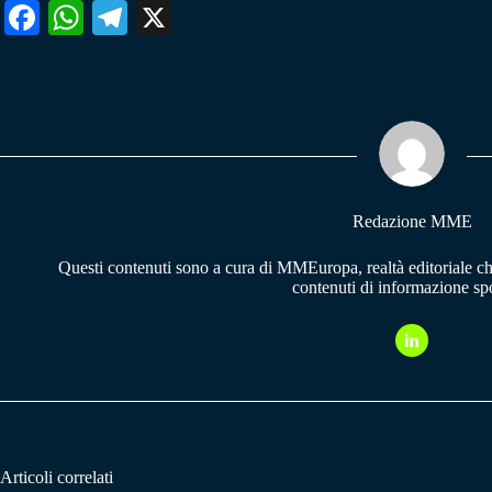
Fa
W
Te
X
ce
ha
le
bo
ts
gr
ok
A
a
pp
m
Redazione MME
Questi contenuti sono a cura di MMEuropa, realtà editoriale c
contenuti di informazione spo
Articoli correlati