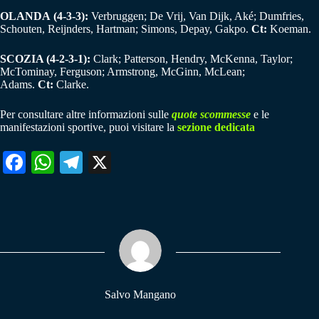
OLANDA (4-3-3):
Verbruggen; De Vrij, Van Dijk, Aké; Dumfries,
Schouten, Reijnders, Hartman; Simons, Depay, Gakpo.
Ct:
Koeman.
SCOZIA (4-2-3-1):
Clark; Patterson, Hendry, McKenna, Taylor;
McTominay, Ferguson; Armstrong, McGinn, McLean;
Adams.
Ct:
Clarke.
Per consultare altre informazioni sulle
quote scommesse
e le
manifestazioni sportive, puoi visitare la
sezione dedicata
Fa
W
Te
X
ce
ha
le
bo
ts
gr
ok
A
a
pp
m
Salvo Mangano