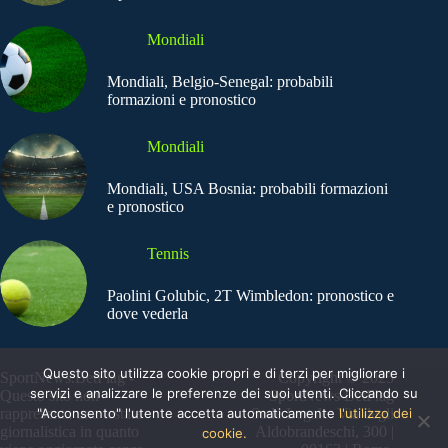
Mondiali
Mondiali, Belgio-Senegal: probabili
formazioni e pronostico
Mondiali
Mondiali, USA Bosnia: probabili formazioni
e pronostico
Tennis
Paolini Golubic, 2T Wimbledon: pronostico e
dove vederla
Questo sito utilizza cookie propri e di terzi per migliorare i
SportNews.BetFlag -
Copyright © 2025
servizi e analizzare le preferenze dei suoi utenti. Cliccando su
Questo sito non
SportNews BetFlag
"Acconsento" l'utente accetta automaticamente
l'utilizzo dei
rappresenta una testata
Sede Legale: Via degli
giornalistica in quanto
Aldobrandeschi, 300 |
cookie.