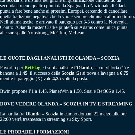
La
Scozia
si è distinta nel girone di qualificazione chiudendo da
seconda a meno quattro punti dalla Spagna. La Nazionale di Clark
punta a fare bene anche ai prossimi Europei, cercando di cancellare
quella tradizione negativa che la vuole sempre eliminata al primo turno.
Nell’ultima uscita, è arrivato il pareggio per 3-3 contro la Norvegia.
Contro l’Olanda mister Clarke punterà su Adams come unica punta,
alle sue spalle Armstrong, McGinn, McLean.
LE QUOTE DAGLI ANALISTI DI OLANDA – SCOZIA
Favorito per
BetFlag
e i suoi analisti è l’
Olanda
, la cui vittoria (1) è
bancata a
1,45
, il successo della
Scozia
(2) si trova a lavagna a
6,75
,
mentre il pareggio (X) vale
4,25
volte la posta.
Bwin propone l’1 a 1,45, PlanetWin a 1,50, Snai e Bet365 a 1,45.
DOVE VEDERE OLANDA – SCOZIA IN TV E STREAMING
La partita fra
Olanda – Scozia
in campo domani 22 marzo alle ore
22:00 verrà trasmessa in streaming su Sky Sport.
LE PROBABILI FORMAZIONI