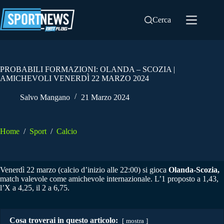
Salta
al
Cerca
contenuto
PROBABILI FORMAZIONI: OLANDA – SCOZIA |
AMICHEVOLI VENERDÌ 22 MARZO 2024
Salvo Mangano
21 Marzo 2024
Home
/
Sport
/
Calcio
Venerdì 22 marzo (calcio d’inizio alle 22:00) si gioca
Olanda-Scozia,
match valevole come amichevole internazionale. L’1 proposto a 1,43,
l’X a 4,25, il 2 a 6,75.
Cosa troverai in questo articolo:
mostra