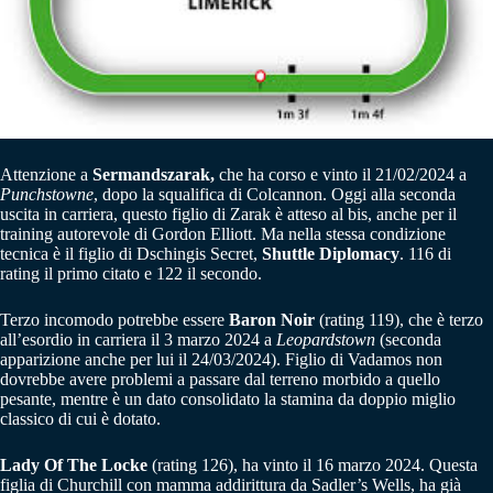
Attenzione a
Sermandszarak,
che ha corso e vinto il 21/02/2024 a
Punchstowne
, dopo la squalifica di Colcannon. Oggi alla seconda
uscita in carriera, questo figlio di Zarak è atteso al bis, anche per il
training autorevole di Gordon Elliott. Ma nella stessa condizione
tecnica è il figlio di Dschingis Secret,
Shuttle Diplomacy
. 116 di
rating il primo citato e 122 il secondo.
Terzo incomodo potrebbe essere
Baron Noir
(rating 119), che è terzo
all’esordio in carriera il 3 marzo 2024 a
Leopardstown
(seconda
apparizione anche per lui il 24/03/2024). Figlio di Vadamos non
dovrebbe avere problemi a passare dal terreno morbido a quello
pesante, mentre è un dato consolidato la stamina da doppio miglio
classico di cui è dotato.
Lady Of The Locke
(rating 126), ha vinto il 16 marzo 2024. Questa
figlia di Churchill con mamma addirittura da Sadler’s Wells, ha già