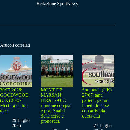
Redazione SportNews
Articoli correlati
30/07/2026:
MONT DE
Southwell (UK)
GOODWOOD
MARSAN
27/07: tanti
(UK) 30/07:
[FRA] 29/07:
partenti per un
Meeting da top
riunione con psi
lunedì di corse
races
e psa. Analisi
con arrivi da
delle corse e
quota alta
29 Luglio
pronostici.
2026
27 Luglio