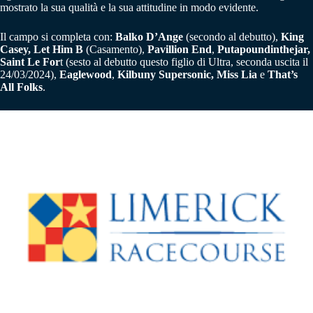
mostrato la sua qualità e la sua attitudine in modo evidente.
Il campo si completa con:
Balko D’Ange
(secondo al debutto),
King
Casey, Let Him B
(Casamento),
Pavillion End
,
Putapoundinthejar,
Saint Le For
t (sesto al debutto questo figlio di Ultra, seconda uscita il
24/03/2024),
Eaglewood
,
Kilbuny Supersonic, Miss Lia
e
That’s
All Folks
.