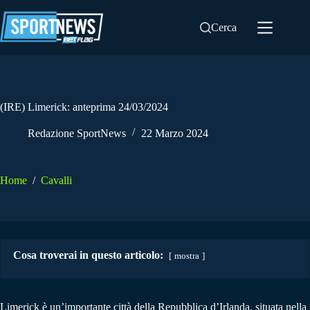
Salta
al
Cerca
contenuto
(IRE) Limerick: anteprima 24/03/2024
Redazione SportNews
22 Marzo 2024
Home
/
Cavalli
Cosa troverai in questo articolo:
mostra
Limerick è un’importante città della Repubblica d’Irlanda, situata nella