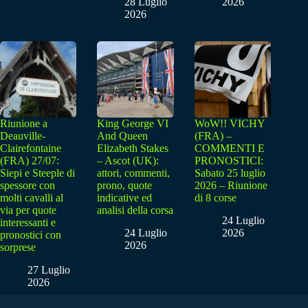
28 Luglio
2026
2026
Riunione a
King George VI
WoW!! VICHY
Deauville-
And Queen
(FRA) –
Clairefontaine
Elizabeth Stakes
COMMENTI E
(FRA) 27/07:
– Ascot (UK):
PRONOSTICI:
Siepi e Steeple di
attori, commenti,
Sabato 25 luglio
spessore con
prono, quote
2026 – Riunione
molti cavalli al
indicative ed
di 8 corse
via per quote
analisi della corsa
24 Luglio
interessanti e
24 Luglio
2026
pronostici con
2026
sorprese
27 Luglio
2026