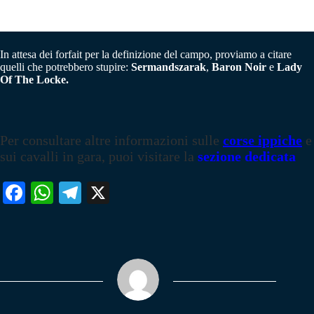
In attesa dei forfait per la definizione del campo, proviamo a citare
quelli che potrebbero stupire:
Sermandszarak
,
Baron Noir
e
Lady
Of The Locke.
Per consultare altre informazioni sulle
corse ippiche
e
sui cavalli in gara, puoi visitare la
sezione dedicata
Fa
W
Te
X
ce
ha
le
bo
ts
gr
ok
A
a
pp
m