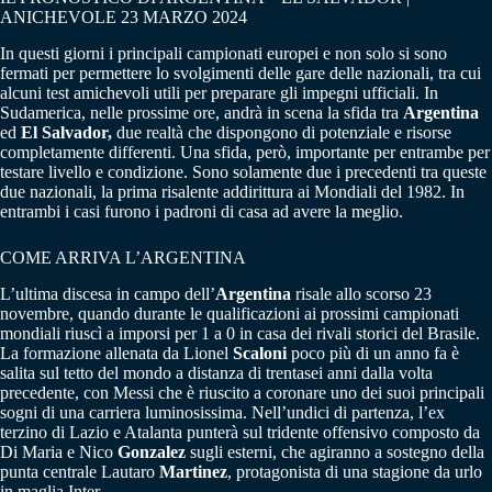
ANICHEVOLE 23 MARZO 2024
In questi giorni i principali campionati europei e non solo si sono
fermati per permettere lo svolgimenti delle gare delle nazionali, tra cui
alcuni test amichevoli utili per preparare gli impegni ufficiali. In
Sudamerica, nelle prossime ore, andrà in scena la sfida tra
Argentina
ed
El Salvador,
due realtà che dispongono di potenziale e risorse
completamente differenti. Una sfida, però, importante per entrambe per
testare livello e condizione. Sono solamente due i precedenti tra queste
due nazionali, la prima risalente addirittura ai Mondiali del 1982. In
entrambi i casi furono i padroni di casa ad avere la meglio.
COME ARRIVA L’ARGENTINA
L’ultima discesa in campo dell’
Argentina
risale allo scorso 23
novembre, quando durante le qualificazioni ai prossimi campionati
mondiali riuscì a imporsi per 1 a 0 in casa dei rivali storici del Brasile.
La formazione allenata da Lionel
Scaloni
poco più di un anno fa è
salita sul tetto del mondo a distanza di trentasei anni dalla volta
precedente, con Messi che è riuscito a coronare uno dei suoi principali
sogni di una carriera luminosissima. Nell’undici di partenza, l’ex
terzino di Lazio e Atalanta punterà sul tridente offensivo composto da
Di Maria e Nico
Gonzalez
sugli esterni, che agiranno a sostegno della
punta centrale Lautaro
Martinez
, protagonista di una stagione da urlo
in maglia Inter.