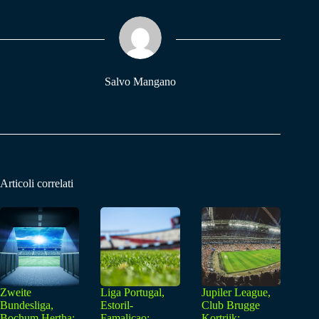
ok
A
a
pp
m
Salvo Mangano
Articoli correlati
Zweite
Liga Portugal,
Jupiler League,
Bundesliga,
Estoril-
Club Brugge
Bochum Hertha:
Famalicao:
Kortrijk: