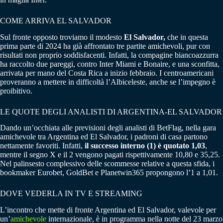
COME ARRIVA EL SALVADOR
Sul fronte opposto troviamo il modesto
El Salvador,
che in questa
prima parte di 2024 ha già affrontato tre partite amichevoli, pur con
risultati non proprio soddisfacenti. Infatti, la compagine biancoazzurra
ha raccolto due pareggi, contro Inter Miami e Bonaire, e una sconfitta,
arrivata per mano del Costa Rica a inizio febbraio. I centroamericani
proveranno a mettere in difficoltà l’Albiceleste, anche se l’impegno è
proibitivo.
LE QUOTE DEGLI ANALISTI DI ARGENTINA-EL SALVADOR
Dando un’occhiata alle previsioni degli analisti di BetFlag, nella gara
amichevole tra Argentina ed El Salvador, i padroni di casa partono
nettamente favoriti. Infatti,
il successo interno (1) è quotato 1,03
,
mentre il segno X e il 2 vengono pagati rispettivamente 10,80 e 35,25.
Nel palinsesto complessivo delle scommesse relative a questa sfida, i
bookmaker Eurobet, GoldBet e Planetwin365 propongono l’1 a 1,01.
DOVE VEDERLA IN TV E STREAMING
L’incontro che mette di fronte Argentina ed El Salvador, valevole per
un’
amichevole
internazionale, è in programma nella notte del 23 marzo