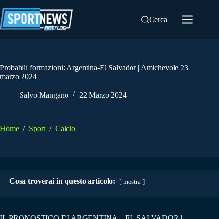
Salta
al
Cerca
contenuto
Probabili formazioni: Argentina-El Salvador | Amichevole 23
marzo 2024
Salvo Mangano
22 Marzo 2024
Home
/
Sport
/
Calcio
Cosa troverai in questo articolo:
mostra
IL PRONOSTICO DI ARGENTINA – EL SALVADOR |