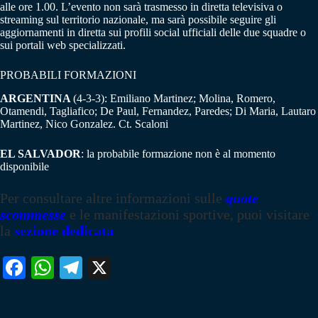
alle ore 1.00. L’evento non sarà trasmesso in diretta televisiva o
streaming sul territorio nazionale, ma sarà possibile seguire gli
aggiornamenti in diretta sui profili social ufficiali delle due squadre o
sui portali web specializzati.
PROBABILI FORMAZIONI
ARGENTINA
(4-3-3): Emiliano Martinez; Molina, Romero,
Otamendi, Tagliafico; De Paul, Fernandez, Paredes; Di Maria, Lautaro
Martinez, Nico Gonzalez. Ct. Scaloni
EL SALVADOR
: la probabile formazione non è al momento
disponibile
Per consultare altre informazioni sulle
quote
scommesse
e le manifestazioni sportive, puoi visitare
la
sezione dedicata
Fa
W
Te
X
ce
ha
le
bo
ts
gr