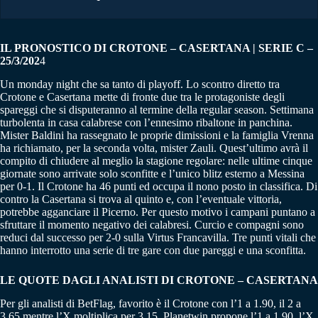
IL PRONOSTICO DI CROTONE – CASERTANA | SERIE C –
25/3/202
4
Un monday night che sa tanto di playoff. Lo scontro diretto tra
Crotone e Casertana mette di fronte due tra le protagoniste degli
spareggi che si disputeranno al termine della regular season. Settimana
turbolenta in casa calabrese con l’ennesimo ribaltone in panchina.
Mister Baldini ha rassegnato le proprie dimissioni e la famiglia Vrenna
ha richiamato, per la seconda volta, mister Zauli. Quest’ultimo avrà il
compito di chiudere al meglio la stagione regolare: nelle ultime cinque
giornate sono arrivate solo sconfitte e l’unico blitz esterno a Messina
per 0-1. Il Crotone ha 46 punti ed occupa il nono posto in classifica. Di
contro la Casertana si trova al quinto e, con l’eventuale vittoria,
potrebbe agganciare il Picerno. Per questo motivo i campani puntano a
sfruttare il momento negativo dei calabresi. Curcio e compagni sono
reduci dal successo per 2-0 sulla Virtus Francavilla. Tre punti vitali che
hanno interrotto una serie di tre gare con due pareggi e una sconfitta.
LE QUOTE DAGLI ANALISTI DI CROTONE – CASERTANA
Per gli analisti di BetFlag, favorito è il Crotone con l’1 a 1.90, il 2 a
3.65 mentre l’X moltiplica per 3.15. Planetwin propone l’1 a 1.90, l’X