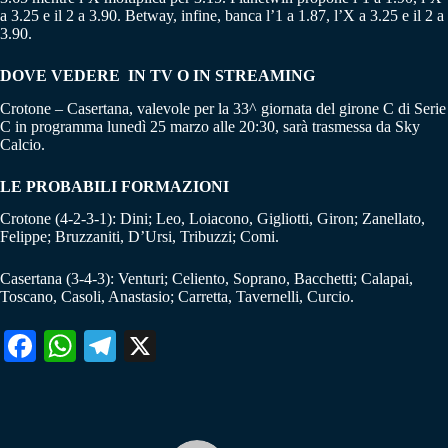
a 3.25 e il 2 a 3.90. Betway, infine, banca l’1 a 1.87, l’X a 3.25 e il 2 a
3.90.
DOVE VEDERE IN TV O IN STREAMING
Crotone – Casertana, valevole per la 33^ giornata del girone C di Serie
C in programma lunedì 25 marzo alle 20:30, sarà trasmessa da Sky
Calcio.
LE PROBABILI FORMAZIONI
Crotone (4-2-3-1): Dini; Leo, Loiacono, Gigliotti, Giron; Zanellato,
Felippe; Bruzzaniti, D’Ursi, Tribuzzi; Comi.
Casertana (3-4-3): Venturi; Celiento, Soprano, Bacchetti; Calapai,
Toscano, Casoli, Anastasio; Carretta, Tavernelli, Curcio.
Fa
W
Te
X
ce
ha
le
bo
ts
gr
ok
A
a