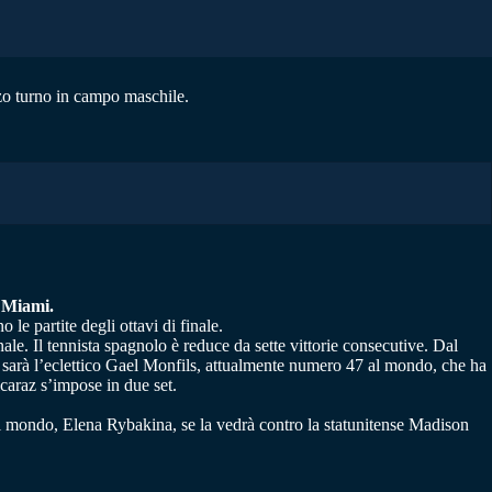
rzo turno in campo maschile.
 Miami.
e partite degli ottavi di finale.
nale. Il tennista spagnolo è reduce da sette vittorie consecutive. Dal
i sarà l’eclettico Gael Monfils, attualmente numero 47 al mondo, che ha
caraz s’impose in due set.
4 al mondo, Elena Rybakina, se la vedrà contro la statunitense Madison