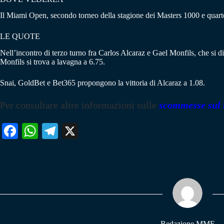
Il Miami Open, secondo torneo della stagione dei Masters 1000 e quarto
LE QUOTE
Nell’incontro di terzo turno fra Carlos Alcaraz e Gael Monfils, che si d
Monfils si trova a lavagna a 6.75.
Snai, GoldBet e Bet365 propongono la vittoria di Alcaraz a 1.08.
Per consultare altre informazioni sulle
scommesse sul 
Fa
W
Te
X
ce
ha
le
bo
ts
gr
ok
A
a
pp
m
Redazione MME