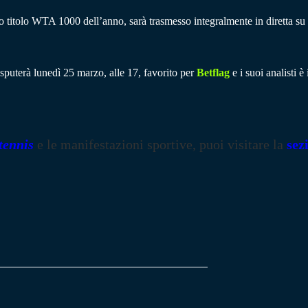
 titolo WTA 1000 dell’anno, sarà trasmesso integralmente in diretta su
isputerà lunedì 25 marzo, alle 17, favorito per
Betflag
e i suoi analisti è
tennis
e le manifestazioni sportive, puoi visitare la
sez