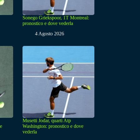
Sonego Griekspoor, 1T Montreal:
pronostico e dove vederla
4 Agosto 2026
Musetti Jodar, quarti Atp
ve
Washington: pronostico e dove
vederla