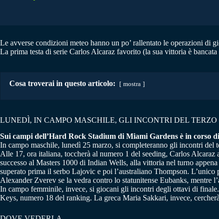
Le avverse condizioni meteo hanno un po’ rallentato le operazioni di g
La prima testa di serie Carlos Alcaraz favorito (la sua vittoria è bancata
Cosa troverai in questo articolo:
mostra
LUNEDÌ, IN CAMPO MASCHILE, GLI INCONTRI DEL TERZO
Sui campi dell’Hard Rock Stadium di Miami Gardens è in corso d
In campo maschile, lunedì 25 marzo, si completeranno gli incontri del t
Alle 17, ora italiana, toccherà al numero 1 del seeding, Carlos Alcaraz af
successo al Masters 1000 di Indian Wells, alla vittoria nel turno appen
superato prima il serbo Lajovic e poi l’australiano Thompson. L’unico p
Alexander Zverev se la vedra contro lo statunitense Eubanks, mentre 
In campo femminile, invece, si giocani gli incontri degli ottavi di fina
Keys, numero 18 del ranking. La greca Maria Sakkari, invece, cercherà i
DOVE VEDERLA