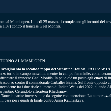
ioco al Miami open. Lunedì 25 marzo, si completano gli incontri del te
 a 1.07) contro il francese Gael Monfils.
 TURNO AL MIAMI OPEN
i svolgimento la seconda tappa del Sunshine Double, l’ATP e WTA
erzo turno in campo maschile, mentre in campo femminile, cominceranno l
frontare il francese Gael Monfils. In palio c’è un posto agli ottavi di fi
a trascorso contro il connazionale Carballes Baena. Sul fronte opposto c
recedente fra i due risale al torneo di Indian Wells del 2022, quando Al
l’argentino Cerundolo affronterà Khachanov.
le. Tante le partite interessanti e da seguire con attenzione. La numero 
l pass per i quarti di finale contro Anna Kalinaskaya.