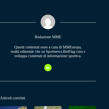
bo
ts
gr
ok
A
a
pp
m
Redazione MME
Questi contenuti sono a cura di MMEuropa,
realtà editoriale che su Sportnews.BetFlag cura e
sviluppa contenuti di informazione sportiva.
Articoli correlati