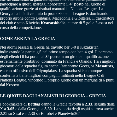
partecipare a questi spareggi nonostante il
4° posto
nel girone di
qualificazione grazie ai risultati maturati in Nations League. La
Georgia ha infatti centrato la promozione in League B dominando il
proprio girone contro Bulgaria, Macedonia e Gibilterra. Il trascinatore
del club è stato Khvicha
Kvaratskhelia
, autore di 5 gol e 3 assist nel
corso della competizione.
COME ARRIVA LA GRECIA
Nei giorni passati la Grecia ha travolto per 5-0 il Kazakistan,
indirizzando la partita già nel primo tempo con ben 4 gol. Il percorso
degli ellenici li ha portati al
3° posto
in un girone di qualificazione
estremamente proibitivo, dominato da Francia e Olanda. Tra i migliori
giocatori della squadra figura anche l’attaccante Georgios
Masouras
,
esterno offensivo dell’Olympiakos. La squadra si è comunque
confermata tra le migliori compagini militanti nella League C di
Nations League, vincendo il proprio girone con un margine di 6 punti
dal Kosovo.
LE QUOTE DAGLI ANALISTI DI GEORGIA – GRECIA
I bookmakers di
Betflag
danno la Grecia favorita a
2.33
, seguita dalla
X a
3.05
e dalla Georgia a
3.30
. La vittoria degli ospiti si trova anche a
2.25 su Sisal e a 2.30 su Eurobet e Planetwin365.