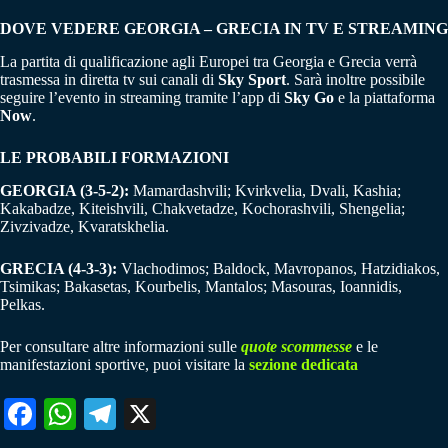
DOVE VEDERE GEORGIA – GRECIA IN TV E STREAMING
La partita di qualificazione agli Europei tra Georgia e Grecia verrà
trasmessa in diretta tv sui canali di
Sky Sport
. Sarà inoltre possibile
seguire l’evento in streaming tramite l’app di
Sky Go
e la piattaforma
Now
.
LE PROBABILI FORMAZIONI
GEORGIA (3-5-2):
Mamardashvili; Kvirkvelia, Dvali, Kashia;
Kakabadze, Kiteishvili, Chakvetadze, Kochorashvili, Shengelia;
Zivzivadze, Kvaratskhelia.
GRECIA (4-3-3):
Vlachodimos; Baldock, Mavropanos, Hatzidiakos,
Tsimikas; Bakasetas, Kourbelis, Mantalos; Masouras, Ioannidis,
Pelkas.
Per consultare altre informazioni sulle
quote scommesse
e le
manifestazioni sportive, puoi visitare la
sezione dedicata
Fa
W
Te
X
ce
ha
le