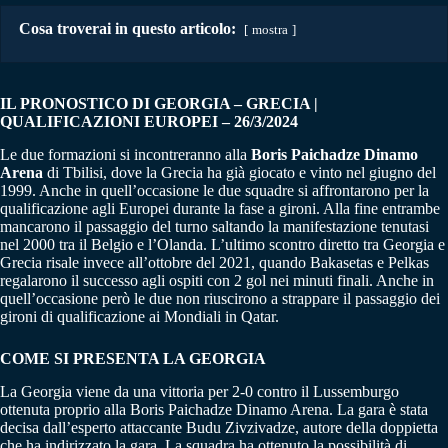
Cosa troverai in questo articolo:
mostra
IL PRONOSTICO DI GEORGIA – GRECIA |
QUALIFICAZIONI EUROPEI – 26/3/2024
Le due formazioni si incontreranno alla
Boris Paichadze Dinamo
Arena
di Tbilisi, dove la Grecia ha già giocato e vinto nel giugno del
1999. Anche in quell’occasione le due squadre si affrontarono per la
qualificazione agli Europei durante la fase a gironi. Alla fine entrambe
mancarono il passaggio del turno saltando la manifestazione tenutasi
nel 2000 tra il Belgio e l’Olanda. L’ultimo scontro diretto tra Georgia e
Grecia risale invece all’ottobre del 2021, quando Bakasetas e Pelkas
regalarono il successo agli ospiti con 2 gol nei minuti finali. Anche in
quell’occasione però le due non riuscirono a strappare il passaggio dei
gironi di qualificazione ai Mondiali in Qatar.
COME SI PRESENTA LA GEORGIA
La Georgia viene da una vittoria per 2-0 contro il Lussemburgo
ottenuta proprio alla Boris Paichadze Dinamo Arena. La gara è stata
decisa dall’esperto attaccante Budu Zivzivadze, autore della doppietta
che ha indirizzato la gara. La squadra ha ottenuto la possibilità di