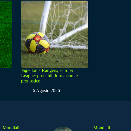
Jagiellonia Rangers, Europa
League: probabili formazioni e
pronostico
6 Agosto 2026
Mondiali
Mondiali