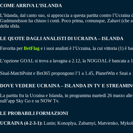
COME ARRIVA L’ISLANDA
L’Islanda, dal canto suo, si approccia a questa partita contro l’Ucraina do
Gudmundsson ha chiuso i conti. Poco prima, comunque, Zahavi (che aveva
della sfida.
LE QUOTE DAGLI ANALISTI DI UCRAINA – ISLANDA
Favorita per
BetFlag
e i suoi analisti è l’Ucraina, la cui vittoria (1) è
L’opzione GOAL si trova a lavagna a 2.12, la NOGOAL è bancata a 1
Sisal-MatchPoint e Bet365 propongono l’1 a 1.45, PlanetWin e Snai a 
DOVE VEDERE UCRAINA – ISLANDA IN TV E STREAMI
La partita fra la Ucraina e Islanda, in programma martedì 26 marzo alle 
sull’app Sky Go e su NOW Tv.
LE PROBABILI FORMAZIONI
UCRAINA (4-2-3-1):
Lunin; Konoplya, Zabarnyi, Matvienko, Mykol