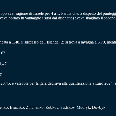
po aver ragione di Israele per 4 a 1. Partita che, a dispetto del punteggio
 portato in vantaggio i suoi dal dischetto) aveva sbagliato il secondo
 bancata a 1.48, il successo dell’Islanda (2) si trova a lavagna a 6.70, ment
.62.
1,47.
NG
20.45, e valevole per la gara decisiva alla qualificazione a Euro 2024, 
enko; Brazhko, Zinchenko; Zubkov, Sudakov, Mudryk; Dovbyk.