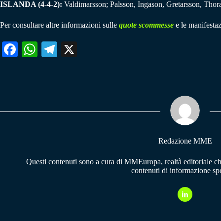
ISLANDA (4-4-2):
Valdimarsson; Palsson, Ingason, Gretarsson, Tho
Per consultare altre informazioni sulle
quote scommesse
e le manifestaz
Fa
W
Te
X
ce
ha
le
bo
ts
gr
ok
A
a
pp
m
Redazione MME
Questi contenuti sono a cura di MMEuropa, realtà editoriale c
contenuti di informazione spo