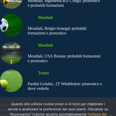
Mondiali, Inghilterra-RD Congo: pronostico
e probabili formazioni
Mondiali
Mondiali, Belgio-Senegal: probabili
formazioni e pronostico
Mondiali
Mondiali, USA Bosnia: probabili formazioni
e pronostico
Tennis
Paolini Golubic, 2T Wimbledon: pronostico e
dove vederla
Questo sito utilizza cookie propri e di terzi per migliorare i
SportNews.BetFlag -
Copyright © 2025
servizi e analizzare le preferenze dei suoi utenti. Cliccando su
Questo sito non
SportNews BetFlag
"Acconsento" l'utente accetta automaticamente
l'utilizzo dei
rappresenta una testata
Sede Legale: Via degli