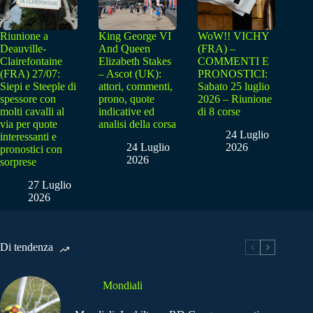
Riunione a
King George VI
WoW!! VICHY
Deauville-
And Queen
(FRA) –
Clairefontaine
Elizabeth Stakes
COMMENTI E
(FRA) 27/07:
– Ascot (UK):
PRONOSTICI:
Siepi e Steeple di
attori, commenti,
Sabato 25 luglio
spessore con
prono, quote
2026 – Riunione
molti cavalli al
indicative ed
di 8 corse
via per quote
analisi della corsa
24 Luglio
interessanti e
24 Luglio
2026
pronostici con
2026
sorprese
27 Luglio
2026
Di tendenza
Mondiali