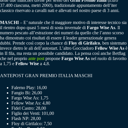
delle due manches divise per sesso del
Gran Premio Italia
(Euro
37.400 ciascuna, metri 2060), tradizionale appuntamento dell’iter
classico riservato a cavalli nati e allevati nel nostro paese di 3 anni.
MASCHI
– E’ naturale che il maggiore motivo di interesse tecnico sia
il rientro dopo quasi 5 mesi di sosta invernale di
Fargo Wise As
. Il
numero pescato all’estrazione dei numeri da quello che l’anno scorso
ha dimostrato coi risultati di essere il leader generazionale genera
dubbi. Prende così corpo la chance di
Floy di Girifalco
, ben sistemato
invece dietro le ali dell’autostart. L’altro Gocciadoro
Fellow Wise As
è
in II fila, ma resta un possibile candidato. La pensa così anche Betflag
che nel proprio
ante post
propone
Fargo Wise As
nel ruolo di favorito
a 1,75 e
Fellow Wise
a 4,8.
ANTEPOST GRAN PREMIO ITALIA MASCHI
Falerno Play: 16,00
Fangio Bi: 26,00
Fargo Wise As: 1,75
Fellow Wise As: 4,80
Fidel Castro: 28,00
Figlio dei Venti: 101,00
Flash NP: 28,00
Floy di Girifalco: 7,50