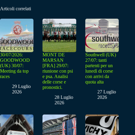
Articoli correlati
30/07/2026:
MONT DE
Southwell (UK)
GOODWOOD
MARSAN
27/07: tanti
(UK) 30/07:
[FRA] 29/07:
partenti per un
Meeting da top
riunione con psi
lunedì di corse
races
e psa. Analisi
con arrivi da
delle corse e
quota alta
29 Luglio
pronostici.
2026
27 Luglio
28 Luglio
2026
2026