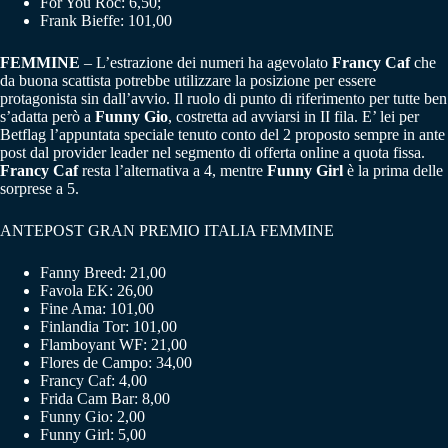
For You Roc: 6,50;
Frank Bieffe: 101,00
FEMMINE
– L’estrazione dei numeri ha agevolato
Francy Caf
che
da buona scattista potrebbe utilizzare la posizione per essere
protagonista sin dall’avvio. Il ruolo di punto di riferimento per tutte ben
s’adatta però a
Funny Gio
, costretta ad avviarsi in II fila. E’ lei per
Betflag l’appuntata speciale tenuto conto del 2 proposto sempre in ante
post dal provider leader nel segmento di offerta online a quota fissa.
Francy Caf
resta l’alternativa a 4, mentre
Funny Girl
è la prima delle
sorprese a 5.
ANTEPOST GRAN PREMIO ITALIA FEMMINE
Fanny Breed: 21,00
Favola EK: 26,00
Fine Ama: 101,00
Finlandia Tor: 101,00
Flamboyant WF: 21,00
Flores de Campo: 34,00
Francy Caf: 4,00
Frida Cam Bar: 8,00
Funny Gio: 2,00
Funny Girl: 5,00