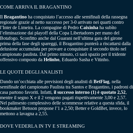
COME ARRIVA IL BRAGANTINO
Il
Bragantino
ha conquistato l’accesso alle semifinali della rassegna
regionale grazie al netto successo per 3-0 arrivato nei quarti contro
l’Inter de Limeira. La compagine di Pedro
Caixinha
ha subìto
l’eliminazione dai playoff della Copa Libertadores per mano del
Botafogo. Sconfitto anche dal Guarani nell’ultima gara del girone
prima della fase degli spareggi, il Bragantino punterà a riscattarsi dalla
delusione accumulata per provare a conquistare il secondo titolo nel
campionato paulista. Dal primo minuto, ci sarà spazio per il tridente
offensivo composto da
Helinho
, Eduardo Sasha e Vitinho.
LE QUOTE DEGLI ANALISTI
Dando un’occhiata alle previsioni degli analisti di
BetFlag
, nella
semifinale del campionato Paulista tra Santos e Bragantino, i padroni di
casa partono favoriti. Infatti,
il successo interno (1) è quotato 2,52
,
mentre il segno X e il 2 vengono pagati rispettivamente 3,00 e 2,57.
Nel palinsesto complessivo delle scommesse relative a questa sfida, il
bookmaker Betsson propone l’1 a 2,50; Better e GoldBet, invece, lo
mettono a lavagna a 2,55.
DOVE VEDERLA IN TV E STREAMING