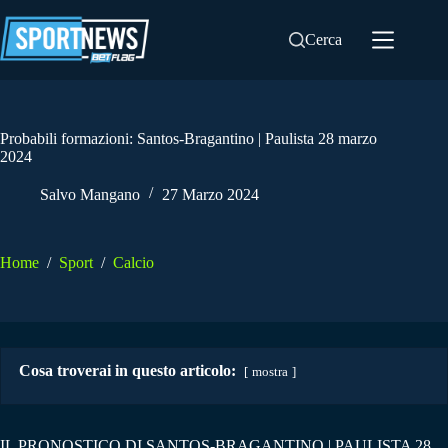
Salta
al
Cerca
contenuto
Probabili formazioni: Santos-Bragantino | Paulista 28 marzo
2024
Salvo Mangano
27 Marzo 2024
Home
/
Sport
/
Calcio
Cosa troverai in questo articolo:
mostra
IL PRONOSTICO DI SANTOS-BRAGANTINO | PAULISTA 28