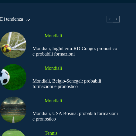
Di tendenza
Mondiali
Mondiali, Inghilterra-RD Congo: pronostico
e probabili formazioni
Mondiali
Mondiali, Belgio-Senegal: probabili
formazioni e pronostico
Mondiali
Mondiali, USA Bosnia: probabili formazioni
e pronostico
Tennis